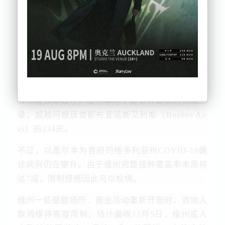
墨尔本在22日之前将解除一些限制。这个拥有500
万人口的城市，自2020年3月以来，历经6次封锁，
总计将达262天，亦即近9个月都在防疫限制措施之
下。
澳洲等媒体报导，墨尔本写下全世界最长的封城纪
录，超越阿根廷首都布宜诺斯艾利斯（Buenos Air
es）的234天。
不过，以墨尔本为首府的维多利亚州COVID-19确
诊病例仍在攀升。由于维州完整接种覆盖率本周将
达7成，限制措施因此可以松绑。
维州一些餐旅场所、商业活动重新开张时，容纳人
数将维持高度限制；估计最晚11月5日，维州成人