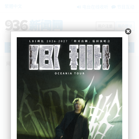
繁體中文
电台在线收听
节目互动
用户注册
用户登录
文章
网站首页
新闻资讯
大洋洲新闻
墨尔本在22日之前将解除一些限制，南岛
免隔离去澳洲
AM936
2021-10-18 11:46:05
澳大利亚已批准从周二后开始从南岛出发
的免隔离旅行