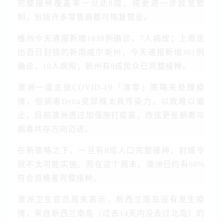
完整接种覆盖率一旦达8成，将更进一步放宽管
制，包括许多零售商都可恢复营业。
维州今天通报新增1838例确诊，7人病故；上周走
出百日封锁的新南威尔斯州，今天通报新增301例
确诊，10人病殁；新州有8成民众已完整接种。
澳洲一度主张COVID-19「清零」策略来处理疫
情，但病毒Delta变异株太具传染力，以致难以遏
止，目前澳洲透过加强施打疫苗，改弦更张朝着与
病毒共存方向迈进。
在新策略之下，一旦有8成人口完整接种，封城令
就不太可能实施。而在这个周末，澳洲已约有68%
符合资格者完整接种。
澳洲卫生官员周末表示，新西兰南岛没有发生疫
情，来自新西兰南岛（过去14天内没去过北岛）的