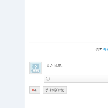
请先
登
0
条
手动刷新评论