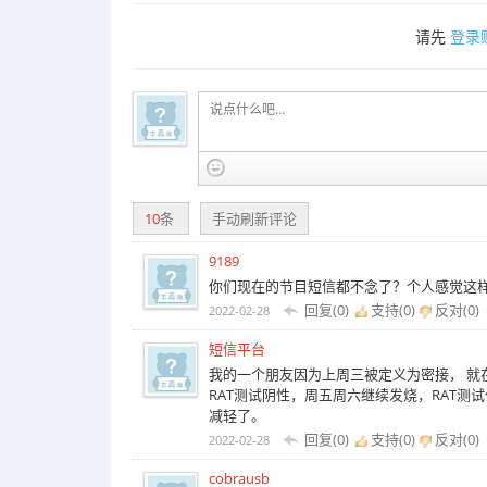
请先
登录
10
条
手动刷新评论
9189
你们现在的节目短信都不念了？个人感觉这
回复(0)
支持(
0
)
反对(
0
)
2022-02-28
短信平台
我的一个朋友因为上周三被定义为密接， 就
RAT测试阴性，周五周六继续发烧，RAT
减轻了。
回复(0)
支持(
0
)
反对(
0
)
2022-02-28
cobrausb