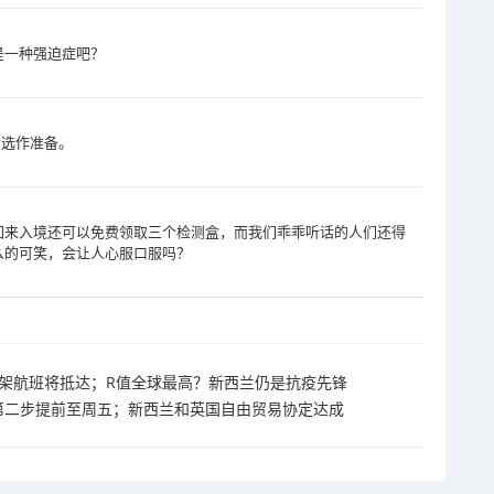
是一种强迫症吧？
大选作准备。
回来入境还可以免费领取三个检测盒，而我们乖乖听话的人们还得
么的可笑，会让人心服口服吗？
天，6架航班将抵达；R值全球最高？新西兰仍是抗疫先锋
境开放第二步提前至周五；新西兰和英国自由贸易协定达成