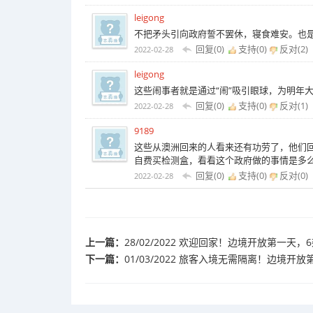
leigong
不把矛头引向政府誓不罢休，寝食难安。也
回复(0)
支持(
0
)
反对(
2
)
2022-02-28
leigong
这些闹事者就是通过“闹”吸引眼球，为明年
回复(0)
支持(
0
)
反对(
1
)
2022-02-28
9189
这些从澳洲回来的人看来还有功劳了，他们
自费买检测盒，看看这个政府做的事情是多
回复(0)
支持(
0
)
反对(
0
)
2022-02-28
上一篇：
28/02/2022 欢迎回家！边境开放第一
下一篇：
01/03/2022 旅客入境无需隔离！边