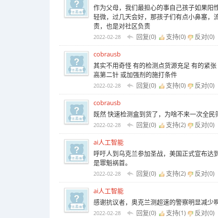
作为父母，我们最担心的事自己孩子如果阳
轻微，过几天会好，那孩子们有点小鼻塞，
责，也是对社区负责
回复(0)
支持(
0
)
反对(
0
)
2022-02-28
cobrausb
其实不用奇怪 有的检测点货源充足 有的紧张
高第二针 或加强剂的施打条件
回复(0)
支持(
0
)
反对(
0
)
2022-02-28
cobrausb
既然 快速检测盒到货了，为啥不来一次全民
回复(0)
支持(
2
)
反对(
0
)
2022-02-28
ai人工智能
呼吁人到乌克兰参加圣战，美国正式宣布达到
是罪魁祸首。
回复(0)
支持(
2
)
反对(
0
)
2022-02-28
ai人工智能
感谢抗议者，奥克兰测超速的警察明显减少
回复(0)
支持(
1
)
反对(
0
)
2022-02-28