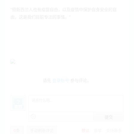
“
但新西兰人也有疫苗自由，以及疫情中保护自身安全的自
”
由，这是我们目前专注的事情。
请先
登录账号
参与评论。
提交
0
条
手动刷新评论
默认
最早
支持最多