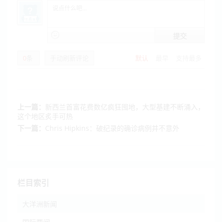
提交
0
条
手动刷新评论
默认
最早
支持最多
上一篇：
新西兰首富花费数亿疯狂囤地，大型基建不断涌入，
这个地区炙手可热
下一篇：
Chris Hipkins：破纪录的确诊病例并不意外
栏目索引
大洋洲新闻