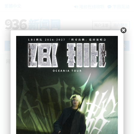
繁體中文
电台在线收听
节目互动
用户注册
用户登录
文章
网站首页
新闻资讯
大洋洲新闻
​建材供应链出现严重延迟，新房无法交
付，中小企业面临倒闭
BNE
2022-02-05 13:33:18
即将到来的“灾难”和“完美风暴”是建筑行业从业者们对
这场不断加深的建材危机的描述，这可能会打击到新
购房者的希望，并导致一些中小型公司走向破产。