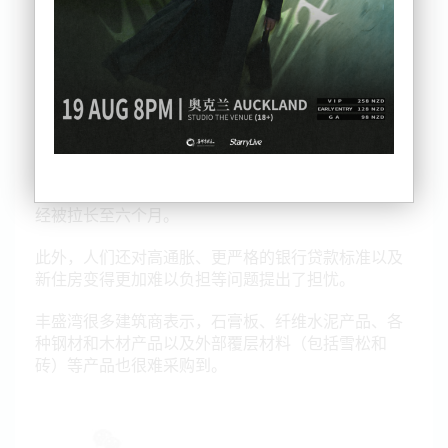
材料价格的每周上涨和 飞涨的运输成本意味着新的建
造可能被推迟。Fletcher Building 证实石膏板是该行
业的一种重要材料，可材料交付到建筑工地的时间已
经被拉长至六个月。
此外，人们还对高通胀、更严格的银行贷款标准以及
新住房变得更加难以负担等问题提出了担忧。
丰盛湾很多建筑商表示，石膏板、纤维水泥产品、各
种钢材和木材产品以及外部覆层材料（包括雪松和
砖）等产品也很难采购到。