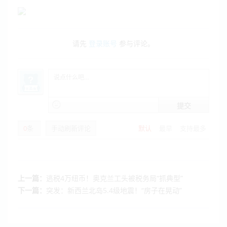
请先
登录账号
参与评论。
提交
0
条
手动刷新评论
默认
最早
支持最多
上一篇：
逃税4万纽币！奥克兰工头被税务局“抓典型”
下一篇：
突发：新西兰北岛5.4级地震！“房子在晃动”