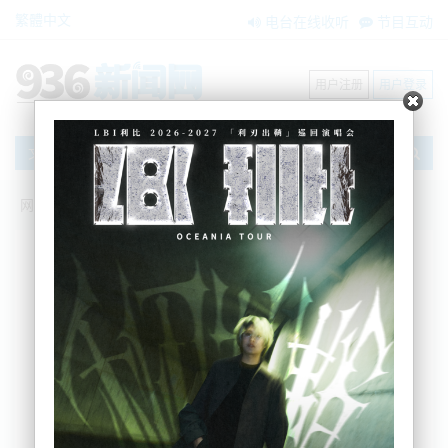
繁體中文
电台在线收听
节目互动
用户注册
用户登录
文章
网站首页
新闻资讯
大洋洲新闻
“润人”越来越多，新西兰租赁市场传“好消
息”！
BNE
2026-07-07 17:22:31
对于不少准备前往海外生活的新西兰人（网络名词“润
人”）来说，离开，并不意味着彻底告别新西兰。