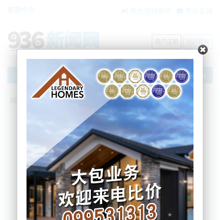
繁體中文
电台在线收听
节目互动
用户注册
用户登录
文章
网站首页
节目互动
我爱纽西兰
01/07/2026 欧洲转向！王毅出手，中欧破
冰发联合声明！全球争印度？日美同加
码！新西兰也吵翻！美第一岛链再锁华！
菲美8天两巡南海！歼10CE或再拿大单！高
致病性禽流感逼近新西兰！
吴蔓
2026-07-01 06:54:10