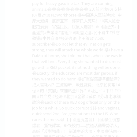
pay for heavy gasoline tax. They are cunning
animals.😂😂😂😂😂😂😂😂😂 2天前 回复(0) 支持
(0) 反对(0) NZWorkhorse 😂中國進入至暗時刻：中
產大滅絕，底層互害，經濟已入死局！10萬人搶合
肥跑滴滴！官逼民反，戾氣大爆發！#中国经济#中
產返貧#失業潮#習近平#國進民退#民不聊生#社會
動盪#中共崩潰#经济衰退 老王論政 7.58k
subscriber😂Do not let that evil nation gets
strong, they will attack the whole world.😂I have a
DaMa at home, she told me that, when she was in
that evil land. Everything she wanted to do, must
go with a RED pocket, if not nothing will be done.
😂Exactly, the educated are most dangerous, if
they wanted to do harm.😂訂單爆滿卻準備破產？
把人當耗材？工資腰斬、軟性裁員：北京如何用14
億人的「貧窮」來補貼全世界？#习近平 #中共 #中
国 #共产党 #经济 #北京 #金融 #裁员 #劳动 老李講
政治😂Each of these RED dog official only on the
job for a while. So quick corrupt $$$ and vaginas,
quick send 2nd, 3rd generations to the US. Who
cares the mess.😂【中國經濟崩潰】中國學生憤怒
爆發！撕毀課本，砸毀校門……抗議活動聲勢浩大，
高喊「反對獨裁」！ 崩潰中的大國・中國😂法国不
是穷，而是已经被自己掏空了｜一个福利国家的数