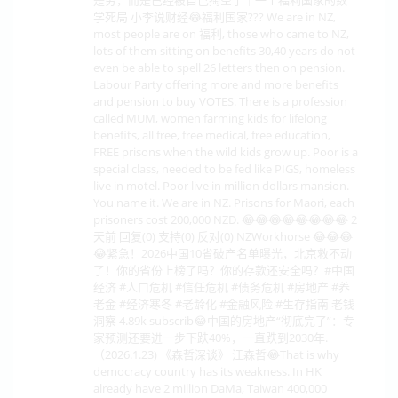
学死局 小李说财经😂福利国家??? We are in NZ,
most people are on 福利, those who came to NZ,
lots of them sitting on benefits 30,40 years do not
even be able to spell 26 letters then on pension.
Labour Party offering more and more benefits
and pension to buy VOTES. There is a profession
called MUM, women farming kids for lifelong
benefits, all free, free medical, free education,
FREE prisons when the wild kids grow up. Poor is a
special class, needed to be fed like PIGS, homeless
live in motel. Poor live in million dollars mansion.
You name it. We are in NZ. Prisons for Maori, each
prisoners cost 200,000 NZD. 😂😂😂😂😂😂😂😂 2
天前 回复(0) 支持(0) 反对(0) NZWorkhorse 😂😂😂
😂紧急！2026中国10省破产名单曝光，北京救不动
了！你的省份上榜了吗？你的存款还安全吗？#中国
经济 #人口危机 #信任危机 #债务危机 #房地产 #养
老金 #经济寒冬 #老龄化 #金融风险 #生存指南 老钱
洞察 4.89k subscrib😂中国的房地产“彻底完了”：专
家预测还要进一步下跌40%，一直跌到2030年.
（2026.1.23) 《森哲深谈》 江森哲😂That is why
democracy country has its weakness. In HK
already have 2 million DaMa, Taiwan 400,000