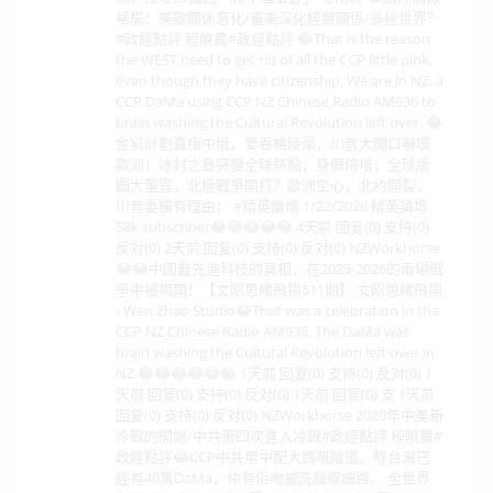
格局：美歐關係惡化/臺美深化經貿關係/多極世界？
#政經點評 程曉農#政經點評 😂That is the reason
the WEST need to get rid of all the CCP little pink,
even though they have citizenship. We are in NZ, a
CCP DaMa using CCP NZ Chinese Radio AM936 to
brain washing the Cultural Revolution left over. 😂
金窮計劃直指中俄，要吞格陵蘭，川普大開口嚇壞
歐洲！冰封之島突變全球熱點，身價倍增；全球版
圖大重置，北極戰爭開打？歐洲空心，北約開裂，
川普耍橫有理由； #精英論壇 1/22/2026 精英論壇
58k subscriber😂😂😂😂😂 4天前 回复(0) 支持(0)
反对(0) 2天前 回复(0) 支持(0) 反对(0) NZWorkhorse
😂😂中國最先進科技的真相，在2025-2026的兩場戰
爭中被揭開！【文昭思緒飛揚511期】 文昭思緒飛揚
- Wen Zhao Studio😂That was a celebration in the
CCP NZ Chinese Radio AM936. The DaMa was
brain washing the Cultural Revolution left over in
NZ.😂😂😂😂😂😂 1天前 回复(0) 支持(0) 反对(0) 1
天前 回复(0) 支持(0) 反对(0) 1天前 回复(0) 支 1天前
回复(0) 支持(0) 反对(0) NZWorkhorse 2020年中美新
冷戰的開端/中共第四次進入冷戰#政經點評 程曉農#
政經點評😂CCP中共用中配大媽嘅陰道，喺台灣已
經有40萬DaMa，仲有佢哋被洗腦嘅細路。 全世界