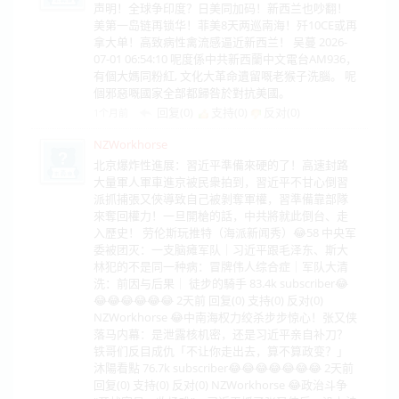
声明！全球争印度？日美同加码！新西兰也吵翻！
美第一岛链再锁华！菲美8天两巡南海！歼10CE或再
拿大单！高致病性禽流感逼近新西兰！ 吴蔓 2026-
07-01 06:54:10 呢度係中共新西蘭中文電台AM936，
有個大媽同粉紅, 文化大革命遺留嘅老猴子洗腦。 呢
個邪惡嘅國家全部都歸咎於對抗美國。
回复(0)
支持(
0
)
反对(
0
)
1个月前
NZWorkhorse
北京爆炸性進展：習近平準備來硬的了！高速封路
大量軍人軍車進京被民衆拍到，習近平不甘心倒習
派抓捕張又俠導致自己被剝奪軍權，習準備靠部隊
來奪回權力！一旦開槍的話，中共將就此倒台、走
入歷史！ 劳伦斯玩推特（海派新闻秀）😂58 中央军
委被团灭：一支脑瘫军队｜习近平跟毛泽东、斯大
林犯的不是同一种病：冒牌伟人综合症｜军队大清
洗：前因与后果｜ 徒步的騎手 83.4k subscriber😂
😂😂😂😂😂😂 2天前 回复(0) 支持(0) 反对(0)
NZWorkhorse 😂中南海权力绞杀步步惊心！张又侠
落马内幕：是泄露核机密，还是习近平亲自补刀？
铁哥们反目成仇「不让你走出去，算不算政变？」
沐陽看點 76.7k subscriber😂😂😂😂😂😂😂 2天前
回复(0) 支持(0) 反对(0) NZWorkhorse 😂政治斗争