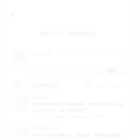
请先
登录账号
参与话题讨论。
提交
3
条
手动刷新评论
默认
最早
支持最多
haleruya
那就看看政客在民生问题前面，是怎么样在beating
around bush，新一代也给毁了
回复(0)
支持(
0
)
反对(
1
)
1个月前
NZWorkhorse
01/07/2026 欧洲转向！王毅出手，中欧破冰发联合