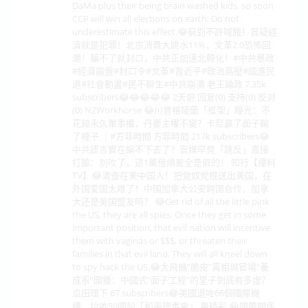
DaMa plus their being brain washed kids, so soon
CCP will win all elections on earth. Do not
underestimate this effect.😂窮到不許喊餓！質疑經
濟就是犯罪！北京消費大跳水11%，文革2.0恐怖回
潮！騙不了就封口，中共正加速北韓化！#中共暴政
#經濟崩盤#封口令#文革#習近平#政治高壓#國進民
退#社會動盪#民不聊生#中共崩潰 老王論政 7.35k
subscribers😂😂😂😂😂 2天前 回复(0) 支持(0) 反对
(0) NZWorkhorse 😂川普格陵蘭「框架」曝光：不
花錢永久軍事權，丹麥主權不變？卡尼贏了面子輸
了裡子 ｜#方菲時間 方菲時間 217k subscribers😂
中共謊言實在編不下去了？官媒罕見「跳反」直接
打臉：別吹了，這1萬億順差全是假的！ 知行【爆料
TV】😂清查在美中国人！把党奴党棍送出美国，在
外国爱国太难了！中国加拿大公安跨国合作，加拿
大还是美国盟友吗？ 😂Get rid of all the little pink
the US, they are all spies. Once they get in some
important position, that evil nation will incentive
them with vaginas or $$$, or threaten their
families in that evil land. They will all kneel down
to spy hack the US.😂大飛機“脆皮”真相與官場“養
成系”圍獵：中國式“面子工程”的里子到底有多虛？
瓜田理下 67 subscribers😂美國退咗66個國際機
構，拉咗59國起「和平理事會」 粵精彩 😂國際關係