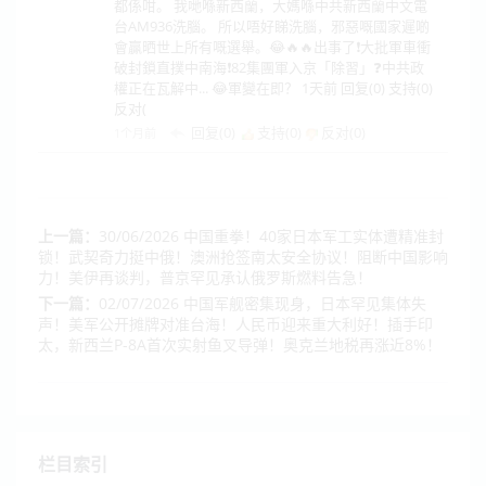
都係咁。 我哋喺新西蘭，大媽喺中共新西蘭中文電
台AM936洗腦。 所以唔好睇洗腦，邪惡嘅國家遲啲
會贏晒世上所有嘅選舉。😂🔥🔥出事了❗大批軍車衝
破封鎖直撲中南海❗82集團軍入京「除習」❓中共政
權正在瓦解中... 😂軍變在即？ 1天前 回复(0) 支持(0)
反对(
回复(0)
支持(
0
)
反对(
0
)
1个月前
上一篇：
30/06/2026 中国重拳！40家日本军工实体遭精准封
锁！武契奇力挺中俄！澳洲抢签南太安全协议！阻断中国影响
力！美伊再谈判，普京罕见承认俄罗斯燃料告急！
下一篇：
02/07/2026 中国军舰密集现身，日本罕见集体失
声！美军公开摊牌对准台海！人民币迎来重大利好！插手印
太，新西兰P-8A首次实射鱼叉导弹！奥克兰地税再涨近8%！
栏目索引