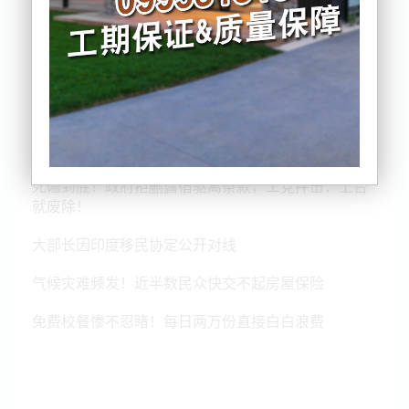
禽流感兵临新西兰！鸡蛋鸡肉要大幅涨价
死磕到底！政府拒删露宿驱离条款，工党抨击：上台
就废除！
大部长因印度移民协定公开对线
气候灾难频发！近半数民众快交不起房屋保险
免费校餐惨不忍睹！每日两万份直接白白浪费