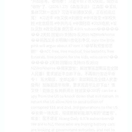
“开战容易，收场难”：习近平抓了张又侠后，没办法
“收场”了.（2026.1.27) 《森哲深谈》 江森哲 😂军队
集体沉默＝造反？习近平抓捕张又侠，正在彻底烂
尾！ #习近平 #张又侠 #刘振立 #中共政变 #军权失
控 #北京局势 #中共内斗 #中国时局 #2026危机 #军
队沉默 #政治风暴 谢万军 4.01k subscri😂😂😂😂😂
😂😂 2天前 回复(0) 支持(0) 反对(0) NZWorkhorse
😂😂新西兰外长明确川普化引争议, sure the little
pink will argue about it? Isnt it?😂早有预警却悲
剧！ 😂ACC free, free medical, free benefits, free
funerals, free prisons for the kids, who cares?😂😂
😂😂😂😂 2天前 回复(0) 支持(0) 反对(0)
NZWorkhorse 😂獨家首發：解放軍南部戰區告全國
人民書！要求習近平立即下台，不再執行習近平命
令 ！ 五大戰區，全部起義！東部戰區告全國人民書
發佈！脫離習近平指揮，要求習近平立即下台！張
又俠｜劉振立 反共新闻台 晓说家😂200斤 can be a
spy from the US to knock down that evil nation. In
return the US allow him to send trillion of
corrupted $$$ and 2nd, 3rd generations to the US.
😂安徽一场大雪，彻底撕掉新能源汽车的“遮羞布”，
车主：苦不堪言 Akang Daily 6.37k subscribers😂
We are in NZ, those who are buying battery cars
are looking at government subsidies, and not to