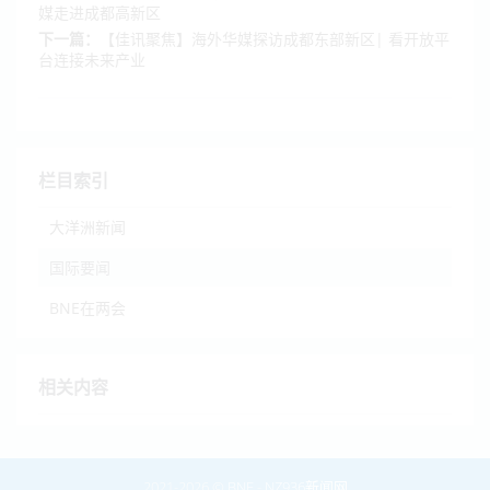
媒走进成都高新区
下一篇：
【佳讯聚焦】海外华媒探访成都东部新区| 看开放平
台连接未来产业
栏目索引
大洋洲新闻
国际要闻
BNE在两会
相关内容
2021-2026 ©
BNE
-
NZ936新闻网