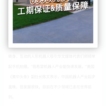
备……6月3日，参加“2026海外华文媒体川渝行——聚
焦成渝地区双城经济圈建设”联合参访活动的海外华文
媒体代表走进成都高新区，在应用场景中感受成都机
器人产业和国际服务体系的发展活力。
在诸葛空间里的四川省人形机器人训练场
B
场，跳跃、
转身、互动的人形机器人吸引华文媒体代表们频频举
起手机拍摄。“我希望机器人产业能快速发展。”美国
《美中头条》副社长陈文表示，中国机器人产业起步
虽晚，但发展很快，目前在不少领域已走在世界前
列。