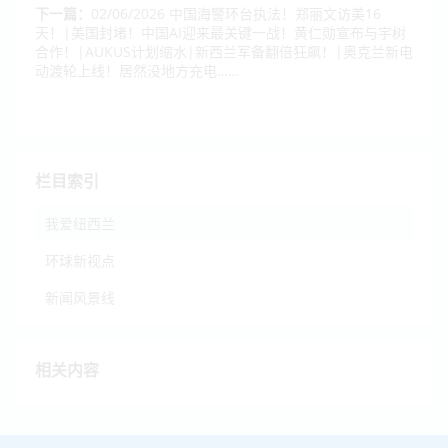
下一篇：
02/06/2026 中国海警环台执法！郑丽文访美16
天！|美国封堵！中国AI迎来最关键一战！黄仁勋宣布与宇树
合作！|AUKUS计划缩水|新西兰军备翻倍狂飙！|奥克兰新电
动渡轮上线！居然没地方充电……
栏目索引
我爱纽西兰
环球新视点
新闻风景线
相关内容