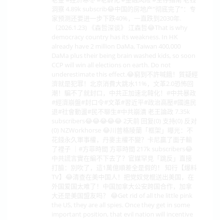
洞察 4.89k subscrib😂中国的房地产“彻底完了”：专
家预测还要进一步下跌40%，一直跌到2030年.
（2026.1.23) 《森哲深谈》 江森哲😂That is why
democracy country has its weakness. In HK
already have 2 million DaMa, Taiwan 400,000
DaMa plus their being brain washed kids, so soon
CCP will win all elections on earth. Do not
underestimate this effect.😂窮到不許喊餓！質疑經
濟就是犯罪！北京消費大跳水11%，文革2.0恐怖回
潮！騙不了就封口，中共正加速北韓化！#中共暴政
#經濟崩盤#封口令#文革#習近平#政治高壓#國進民
退#社會動盪#民不聊生#中共崩潰 老王論政 7.35k
subscribers😂😂😂😂😂 2天前 回复(0) 支持(0) 反对
(0) NZWorkhorse 😂川普格陵蘭「框架」曝光：不
花錢永久軍事權，丹麥主權不變？卡尼贏了面子輸
了裡子 ｜#方菲時間 方菲時間 217k subscribers😂
中共謊言實在編不下去了？官媒罕見「跳反」直接
打臉：別吹了，這1萬億順差全是假的！ 知行【爆料
TV】😂清查在美中国人！把党奴党棍送出美国，在
外国爱国太难了！中国加拿大公安跨国合作，加拿
大还是美国盟友吗？ 😂Get rid of all the little pink
the US, they are all spies. Once they get in some
important position, that evil nation will incentive