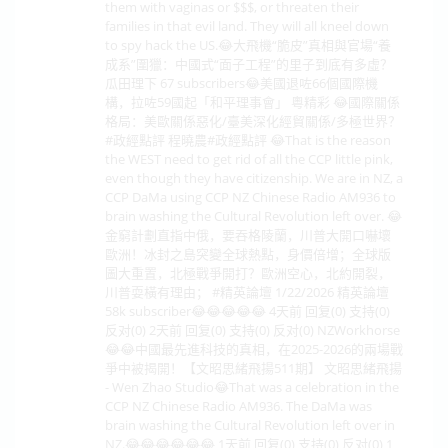
them with vaginas or $$$, or threaten their
families in that evil land. They will all kneel down
to spy hack the US.😂大飛機“脆皮”真相與官場“養
成系”圍獵：中國式“面子工程”的里子到底有多虛？
瓜田理下 67 subscribers😂美國退咗66個國際機
構，拉咗59國起「和平理事會」 粵精彩 😂國際關係
格局：美歐關係惡化/臺美深化經貿關係/多極世界？
#政經點評 程曉農#政經點評 😂That is the reason
the WEST need to get rid of all the CCP little pink,
even though they have citizenship. We are in NZ, a
CCP DaMa using CCP NZ Chinese Radio AM936 to
brain washing the Cultural Revolution left over. 😂
金窮計劃直指中俄，要吞格陵蘭，川普大開口嚇壞
歐洲！冰封之島突變全球熱點，身價倍增；全球版
圖大重置，北極戰爭開打？歐洲空心，北約開裂，
川普耍橫有理由； #精英論壇 1/22/2026 精英論壇
58k subscriber😂😂😂😂😂 4天前 回复(0) 支持(0)
反对(0) 2天前 回复(0) 支持(0) 反对(0) NZWorkhorse
😂😂中國最先進科技的真相，在2025-2026的兩場戰
爭中被揭開！【文昭思緒飛揚511期】 文昭思緒飛揚
- Wen Zhao Studio😂That was a celebration in the
CCP NZ Chinese Radio AM936. The DaMa was
brain washing the Cultural Revolution left over in
NZ.😂😂😂😂😂😂 1天前 回复(0) 支持(0) 反对(0) 1