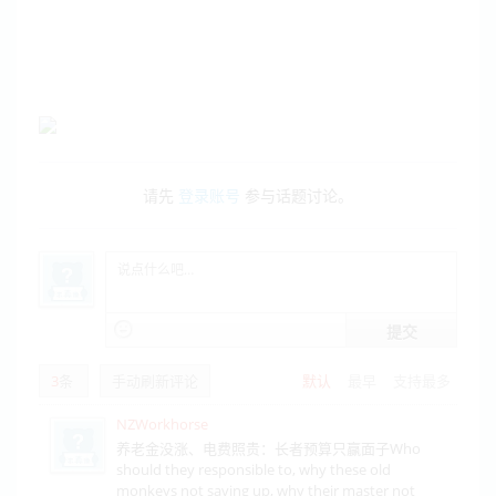
请先
登录账号
参与话题讨论。
提交
3
条
手动刷新评论
默认
最早
支持最多
NZWorkhorse
养老金没涨、电费照贵：长者预算只赢面子Who
should they responsible to, why these old
monkeys not saving up, why their master not