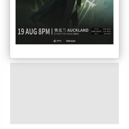
2026财算案：57亿砸基建，预算赢家与输家：医疗吃肉，高
校挨刀
福利大改：18-19岁申领更难，补贴悄悄缩水
养老金没涨、电费照贵：长者预算只赢面子
邮轮病毒致死3人：新西兰公民隔离延长
奥克兰浮尸案：屋内曾住14人，虐待细节曝光