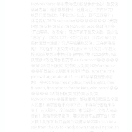
NZWorkhorse 😂中南海权力绞杀步步惊心！张又侠
落马内幕：是泄露核机密，还是习近平亲自补刀？
铁哥们反目成仇「不让你走出去，算不算政变？」
沐陽看點 76.7k subscriber😂😂😂😂😂😂😂 2天前
回复(0) 支持(0) 反对(0) NZWorkhorse 😂政治斗争
“开战容易，收场难”：习近平抓了张又侠后，没办法
“收场”了.（2026.1.27) 《森哲深谈》 江森哲 😂军队
集体沉默＝造反？习近平抓捕张又侠，正在彻底烂
尾！ #习近平 #张又侠 #刘振立 #中共政变 #军权失
控 #北京局势 #中共内斗 #中国时局 #2026危机 #军
队沉默 #政治风暴 谢万军 4.01k subscri😂😂😂😂😂
😂😂 2天前 回复(0) 支持(0) 反对(0) NZWorkhorse
😂😂新西兰外长明确川普化引争议, sure the little
pink will argue about it? Isnt it?😂早有预警却悲
剧！ 😂ACC free, free medical, free benefits, free
funerals, free prisons for the kids, who cares?😂😂
😂😂😂😂 2天前 回复(0) 支持(0) 反对(0)
NZWorkhorse 😂獨家首發：解放軍南部戰區告全國
人民書！要求習近平立即下台，不再執行習近平命
令 ！ 五大戰區，全部起義！東部戰區告全國人民書
發佈！脫離習近平指揮，要求習近平立即下台！張
又俠｜劉振立 反共新闻台 晓说家😂200斤 can be a
spy from the US to knock down that evil nation. In