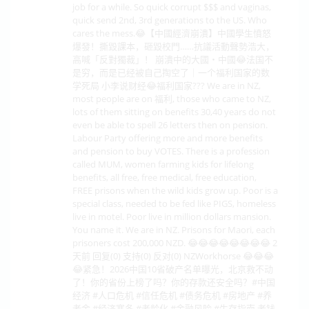
job for a while. So quick corrupt $$$ and vaginas,
quick send 2nd, 3rd generations to the US. Who
cares the mess.😂【中國經濟崩潰】中國學生憤怒
爆發！撕毀課本，砸毀校門……抗議活動聲勢浩大，
高喊「反對獨裁」！ 崩潰中的大國・中國😂法国不
是穷，而是已经被自己掏空了｜一个福利国家的数
学死局 小李说财经😂福利国家??? We are in NZ,
most people are on 福利, those who came to NZ,
lots of them sitting on benefits 30,40 years do not
even be able to spell 26 letters then on pension.
Labour Party offering more and more benefits
and pension to buy VOTES. There is a profession
called MUM, women farming kids for lifelong
benefits, all free, free medical, free education,
FREE prisons when the wild kids grow up. Poor is a
special class, needed to be fed like PIGS, homeless
live in motel. Poor live in million dollars mansion.
You name it. We are in NZ. Prisons for Maori, each
prisoners cost 200,000 NZD. 😂😂😂😂😂😂😂😂 2
天前 回复(0) 支持(0) 反对(0) NZWorkhorse 😂😂😂
😂紧急！2026中国10省破产名单曝光，北京救不动
了！你的省份上榜了吗？你的存款还安全吗？#中国
经济 #人口危机 #信任危机 #债务危机 #房地产 #养
老金 #经济寒冬 #老龄化 #金融风险 #生存指南 老钱