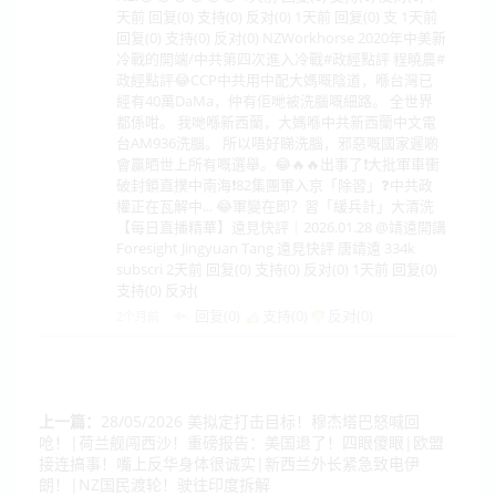
天前 回复(0) 支持(0) 反对(0) 1天前 回复(0) 支 1天前
回复(0) 支持(0) 反对(0) NZWorkhorse 2020年中美新
冷戰的開端/中共第四次進入冷戰#政經點評 程曉農#
政經點評😂CCP中共用中配大媽嘅陰道，喺台灣已
經有40萬DaMa，仲有佢哋被洗腦嘅細路。 全世界
都係咁。 我哋喺新西蘭，大媽喺中共新西蘭中文電
台AM936洗腦。 所以唔好睇洗腦，邪惡嘅國家遲啲
會贏晒世上所有嘅選舉。😂🔥🔥出事了❗大批軍車衝
破封鎖直撲中南海❗82集團軍入京「除習」❓中共政
權正在瓦解中... 😂軍變在即？習「緩兵計」大清洗
【每日直播精華】遠見快評｜2026.01.28 @靖遠開講
Foresight Jingyuan Tang 遠見快評 唐靖遠 334k
subscri 2天前 回复(0) 支持(0) 反对(0) 1天前 回复(0)
支持(0) 反对(
回复(0)
支持(
0
)
反对(
0
)
2个月前
上一篇：
28/05/2026 美拟定打击目标！穆杰塔巴怒喊回
呛！|荷兰舰闯西沙！重磅报告：美国退了！四眼傻眼|欧盟
接连搞事！嘴上反华身体很诚实|新西兰外长紧急致电伊
朗！|NZ国民渡轮！驶往印度拆解