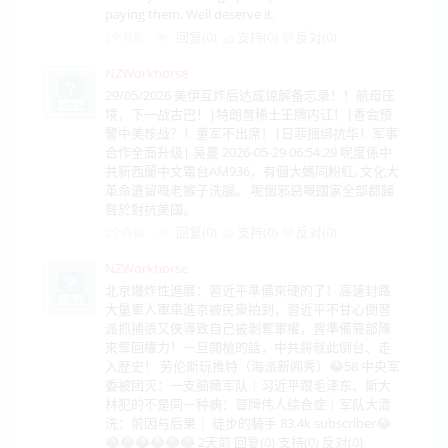
paying them. Well deserve it.
回复(0)
支持(
0
)
反对(
0
)
2个月前
NZWorkhorse
29/05/2026 美伊互炸后达成谅解备忘录！！航母压
境，下一战古巴！|特朗普稀土王牌内讧！|香会预
警中美核战？！董军不出席！|日菲捆绑抗华！军事
合作全面升级| 吴蔓 2026-05-29 06:54:29 呢度係中
共新西蘭中文電台AM936，有個大媽同粉紅, 文化大
革命遺留嘅老猴子洗腦。 呢個邪惡嘅國家全部都歸
咎於對抗美國。
回复(0)
支持(
0
)
反对(
0
)
2个月前
NZWorkhorse
北京爆炸性進展：習近平準備來硬的了！高速封路
大量軍人軍車進京被民衆拍到，習近平不甘心倒習
派抓捕張又俠導致自己被剝奪軍權，習準備靠部隊
來奪回權力！一旦開槍的話，中共將就此倒台、走
入歷史！ 劳伦斯玩推特（海派新闻秀）😂58 中央军
委被团灭：一支脑瘫军队｜习近平跟毛泽东、斯大
林犯的不是同一种病：冒牌伟人综合症｜军队大清
洗：前因与后果｜ 徒步的騎手 83.4k subscriber😂
😂😂😂😂😂😂 2天前 回复(0) 支持(0) 反对(0)