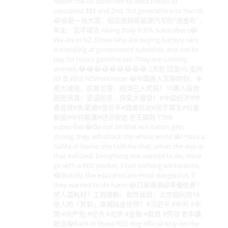
return the US allow him to send trillion of
corrupted $$$ and 2nd, 3rd generations to the US.
😂安徽一场大雪，彻底撕掉新能源汽车的“遮羞布”，
车主：苦不堪言 Akang Daily 6.37k subscribers😂
We are in NZ, those who are buying battery cars
are looking at government subsidies, and not to
pay for heavy gasoline tax. They are cunning
animals.😂😂😂😂😂😂😂😂😂 2天前 回复(0) 支持
(0) 反对(0) NZWorkhorse 😂中國進入至暗時刻：中
產大滅絕，底層互害，經濟已入死局！10萬人搶合
肥跑滴滴！官逼民反，戾氣大爆發！#中国经济#中
產返貧#失業潮#習近平#國進民退#民不聊生#社會
動盪#中共崩潰#经济衰退 老王論政 7.58k
subscriber😂Do not let that evil nation gets
strong, they will attack the whole world.😂I have a
DaMa at home, she told me that, when she was in
that evil land. Everything she wanted to do, must
go with a RED pocket, if not nothing will be done.
😂Exactly, the educated are most dangerous, if
they wanted to do harm.😂訂單爆滿卻準備破產？
把人當耗材？工資腰斬、軟性裁員：北京如何用14
億人的「貧窮」來補貼全世界？#习近平 #中共 #中
国 #共产党 #经济 #北京 #金融 #裁员 #劳动 老李講
政治😂Each of these RED dog official only on the