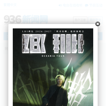
繁體中文
电台在线收听
节目互动
用户注册
用户登录
文章
网站首页
节目互动
我爱纽西兰
29/05/2026 美伊互炸后达成谅解备忘
录！！航母压境，下一战古巴！|特朗普稀
土王牌内讧！|香会预警中美核战？！董军
不出席！|日菲捆绑抗华！军事合作全面升
级|新西兰26年财算！带你看懂钱怎么
花！|邮轮病毒有KIWI！隔离延长！
吴蔓
2026-05-29 06:54:29