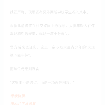
她还声称，现场还有另外两所学校学生卷入其中。
根据此前流传在社交媒体上的视频，大批年轻人在停
车场和街边聚集，现场一度十分混乱。
警方后来也证实，这是一宗涉及大量青少年的“大规
模斗殴事件”。
而这位母亲则直言：
“这根本不是约架，而是一场恶性围殴。”
母亲崩溃：
担心儿子被报复