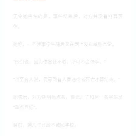
更令她害怕的是，事件结束后，对方并没有打算罢
休。
她称，一些涉事学生随后又在网上发布威胁言论。
“他们说，因为伤害还不够，所以不会停手。”
“甚至有人说，要等到有人昏迷或者死亡才算结束。”
她表示，对方还明确点名，自己儿子和另一名学生是
“重点目标”。
目前，她儿子已经不敢回学校。