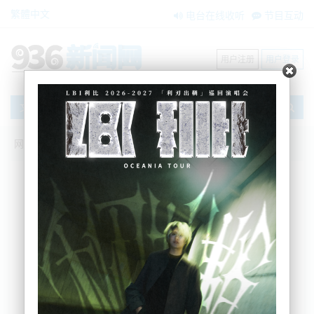
繁體中文
电台在线收听
节目互动
用户注册
用户登录
文章
网站首页
新闻资讯
大洋洲新闻
“拳头犹如雨点”！奥克兰高中“约架”: 扛把
子不讲武德，带30人围堵2人！
BNE
2026-05-15 11:08:12
原本说好“一对一解决恩怨”，结果现场却突然变成30
多人围堵2人的大型群殴。