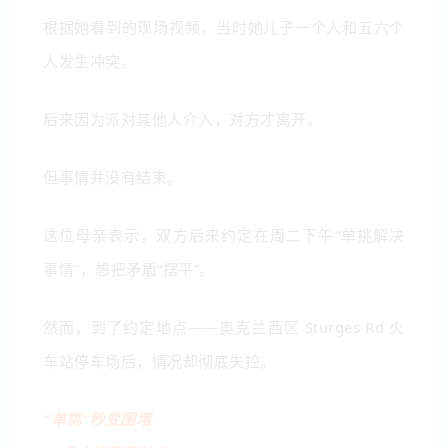
根据她看到的现场视频，当时她儿子一个人和五六个
人发生冲突。
后来因为派对其他人介入，对方才离开。
但事情并没有结束。
这位母亲表示，双方后来约定在周二下午“单挑解决
事情”，想把矛盾“摆平”。
然而，到了约定地点——奥克兰西区 Sturges Rd 火
车站停车场后，情况却彻底失控。
“单挑”秒变围堵