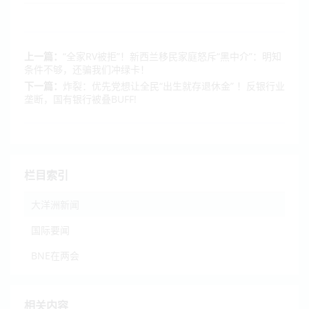
上一篇：
“全家RV被拒”！新西兰移民家庭怒斥“黑中介”：明知
条件不够，还骗我们冲绿卡！
下一篇：
炸裂：优先党想让全民“出生就存退休金” ！反银行业
垄断，国有银行被叠BUFF!
栏目索引
大洋洲新闻
国际要闻
BNE在两会
相关内容