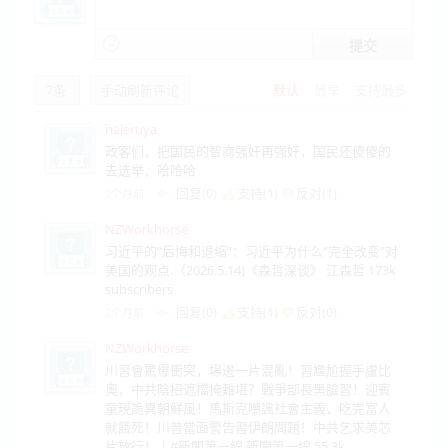
提交
7
条
手动刷新评论
默认
最早
支持最多
haleruya
政客们，把国民的智商强奸再强奸，国民还傻傻的
去选举，哈哈哈
回复(0)
支持(
1
)
反对(
1
)
2个月前
NZWorkhorse
习近平的“后悔和退缩”：习近平为什么“完全改变”对
美国的观点.（2026.5.14)《森哲深谈》 江森哲 173k
subscribers
回复(0)
支持(
1
)
反对(
0
)
2个月前
NZWorkhorse
川習會驚爆衝突，場邊一片混亂！習尷尬握手盧比
奧，中共陰招遮擋掩難堪？戰爭部長黑臉習！迎賓
童現詭異朝鮮風！馬斯克嘲諷社會主義，吃完富人
就餓死！川普當面警告習伊朗問題！中共乞求美芯
片放行！｜#新聞第一線 新聞第一線 55.3k