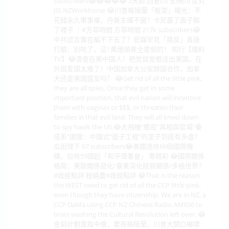
subscribers😂😂😂😂😂 2天前 回复(0) 支持(0) 反对
(0) NZWorkhorse 😂川普格陵蘭「框架」曝光：不
花錢永久軍事權，丹麥主權不變？卡尼贏了面子輸
了裡子 ｜#方菲時間 方菲時間 217k subscribers😂
中共謊言實在編不下去了？官媒罕見「跳反」直接
打臉：別吹了，這1萬億順差全是假的！ 知行【爆料
TV】😂清查在美中国人！把党奴党棍送出美国，在
外国爱国太难了！中国加拿大公安跨国合作，加拿
大还是美国盟友吗？ 😂Get rid of all the little pink,
they are all spies. Once they get in some
important position, that evil nation will incentive
them with vaginas or $$$, or threaten their
families in that evil land. They will all kneel down
to spy hawk the US.😂大飛機“脆皮”真相與官場“養
成系”圍獵：中國式“面子工程”的里子到底有多虛？
瓜田理下 67 subscribers😂美國退咗66個國際機
構，拉咗59國起「和平理事會」 粵精彩 😂國際關係
格局：美歐關係惡化/臺美深化經貿關係/多極世界？
#政經點評 程曉農#政經點評 😂That is the reason
the WEST need to get rid of all the CCP little pink,
even though they have citizenship. We are in NZ, a
CCP DaMa using CCP NZ Chinese Radio AM936 to
brain washing the Cultural Revolution left over. 😂
金窮計劃直指中俄，要吞格陵蘭，川普大開口嚇壞