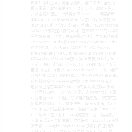
歐洲！冰封之島突變全球熱點，身價倍增；全球版
圖大重置，北極戰爭開打？歐洲空心，北約開裂，
川普耍橫有理由； #精英論壇 1/22/2026 精英論壇
58k subscriber😂😂😂😂😂 4天前 回复(0) 支持(0)
反对(0) 2天前 回复(0) 支持(0) 反对(0) NZWorkhorse
😂😂中國最先進科技的真相，在2025-2026的兩場戰
爭中被揭開！【文昭思緒飛揚511期】 文昭思緒飛揚
- Wen Zhao Studio😂That was a celebration in the
CCP NZ Chinese Radio AM936. The DaMa was
brain washing the Cultural Revolution left over in
NZ.😂😂😂😂😂😂 1天前 回复(0) 支持(0) 反对(0) 1
天前 回复(0) 支持(0) 反对(0) 1天前 回复(0) 支 1天前
回复(0) 支持(0) 反对(0) NZWorkhorse 2020年中美新
冷戰的開端/中共第四次進入冷戰#政經點評 程曉農#
政經點評😂CCP中共中配大媽咪用DaMas嘅陰道，
喺台灣已經有40萬DaMa，仲有佢哋被洗腦嘅細路。
全世界都係咁。 我哋喺新西蘭，大媽喺中共新西蘭
中文電台AM936洗腦。 所以唔好睇洗腦，邪惡嘅國
家遲啲會贏晒世上所有嘅選舉。😂🔥🔥出事了❗大批
軍車衝破封鎖直撲中南海❗82集團軍入京「除習」❓
中共政權正在瓦解中... 😂軍變在即？習「緩兵計」
大清洗【每日直播精華】遠見快評｜2026.01.28 @靖
遠開講 Foresight Jingyuan Tang 遠見快評 唐靖遠
334k subscri 2天前 回复(0) 支持(0) 反对(0) 1天前 回