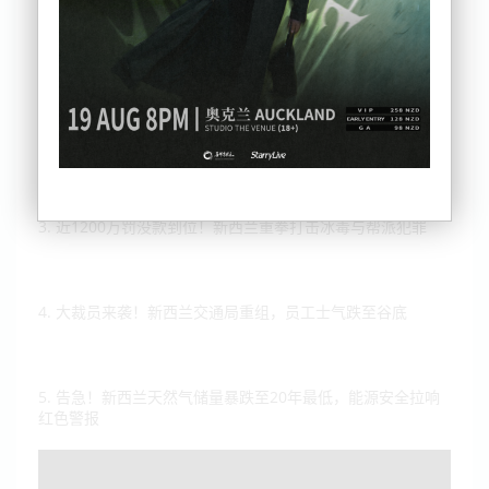
1. 新印自贸协定谈判爆细节！乳制品成死结，印度曾以退约
施压
2. 新西兰“驱离令”法案出炉！警方可24小时清走露宿者引巨大
争议
3. 近1200万罚没款到位！新西兰重拳打击冰毒与帮派犯罪
4. 大裁员来袭！新西兰交通局重组，员工士气跌至谷底
5. 告急！新西兰天然气储量暴跌至20年最低，能源安全拉响
红色警报