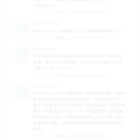
subscribers
回复(0)
支持(
0
)
反对(
0
)
2个月前
NZWorkhorse
Where are the 同粉紅, 文化大革命遺留嘅老猴子???
回复(0)
支持(
0
)
反对(
0
)
2个月前
NZWorkhorse
北京“用心良苦”超高规格 招待川普总统，结果极为
失望，未得到任何“成果”.（2026.5.14)《森哲深谈》
江森哲 173k subscribe
回复(0)
支持(
0
)
反对(
0
)
2个月前
NZWorkhorse
15/05/2026 三问+战略稳定！中美战略定调！10家中
企将购H200芯片|日本截胡落空！南海实弹射击！|
俄对乌重拳出击！普京换将！两州长被撤|古巴燃油
耗尽| 吴蔓 2026-05-15 06:57:48 呢度係中共新西蘭
中文電台AM936，有個大媽同粉紅, 文化大革命遺留
嘅老猴子洗腦。 呢個邪惡嘅國家全部都歸咎於對抗
美國。
回复(0)
支持(
1
)
反对(
0
)
2个月前