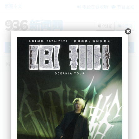
繁體中文
电台在线收听
节目互动
用户注册
用户登录
文章
网站首页
节目互动
我爱纽西兰
15/05/2026 三问+战略稳定！中美战略定
调！10家中企将购H200芯片|日本截胡落
空！南海实弹射击！|俄对乌重拳出击！普
京换将！两州长被撤|古巴燃油耗尽|新西
兰“驱离令”法案出炉|新西兰天然气储量暴
跌至20年最低|新西兰净移民回升！
吴蔓
2026-05-15 06:57:48