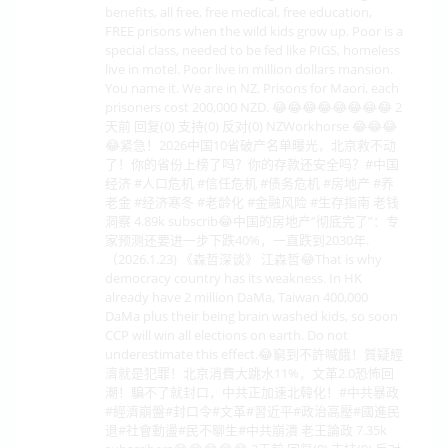
benefits, all free, free medical, free education,
FREE prisons when the wild kids grow up. Poor is a
special class, needed to be fed like PIGS, homeless
live in motel. Poor live in million dollars mansion.
You name it. We are in NZ. Prisons for Maori, each
prisoners cost 200,000 NZD. 😂😂😂😂😂😂😂😂 2
天前 回复(0) 支持(0) 反对(0) NZWorkhorse 😂😂😂
😂紧急！2026中国10省破产名单曝光，北京救不动
了！你的省份上榜了吗？你的存款还安全吗？#中国
经济 #人口危机 #信任危机 #债务危机 #房地产 #养
老金 #经济寒冬 #老龄化 #金融风险 #生存指南 老钱
洞察 4.89k subscrib😂中国的房地产“彻底完了”：专
家预测还要进一步下跌40%，一直跌到2030年.
（2026.1.23) 《森哲深谈》 江森哲😂That is why
democracy country has its weakness. In HK
already have 2 million DaMa, Taiwan 400,000
DaMa plus their being brain washed kids, so soon
CCP will win all elections on earth. Do not
underestimate this effect.😂窮到不許喊餓！質疑經
濟就是犯罪！北京消費大跳水11%，文革2.0恐怖回
潮！騙不了就封口，中共正加速北韓化！#中共暴政
#經濟崩盤#封口令#文革#習近平#政治高壓#國進民
退#社會動盪#民不聊生#中共崩潰 老王論政 7.35k