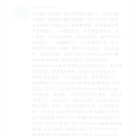
NZWorkhorse
北京爆炸性進展：習近平準備來硬的了！高速封路
大量軍人軍車進京被民衆拍到，習近平不甘心倒習
派抓捕張又俠導致自己被剝奪軍權，習準備靠部隊
來奪回權力！一旦開槍的話，中共將就此倒台、走
入歷史！ 劳伦斯玩推特（海派新闻秀）😂58 中央军
委被团灭：一支脑瘫军队｜习近平跟毛泽东、斯大
林犯的不是同一种病：冒牌伟人综合症｜军队大清
洗：前因与后果｜ 徒步的騎手 83.4k subscriber😂
😂😂😂😂😂😂 2天前 回复(0) 支持(0) 反对(0)
NZWorkhorse 😂中南海权力绞杀步步惊心！张又侠
落马内幕：是泄露核机密，还是习近平亲自补刀？
铁哥们反目成仇「不让你走出去，算不算政变？」
沐陽看點 76.7k subscriber😂😂😂😂😂😂😂 2天前
回复(0) 支持(0) 反对(0) NZWorkhorse 😂政治斗争
“开战容易，收场难”：习近平抓了张又侠后，没办法
“收场”了.（2026.1.27) 《森哲深谈》 江森哲 😂军队
集体沉默＝造反？习近平抓捕张又侠，正在彻底烂
尾！ #习近平 #张又侠 #刘振立 #中共政变 #军权失
控 #北京局势 #中共内斗 #中国时局 #2026危机 #军
队沉默 #政治风暴 谢万军 4.01k subscri😂😂😂😂😂
😂😂 2天前 回复(0) 支持(0) 反对(0) NZWorkhorse
😂😂新西兰外长明确川普化引争议, sure the little