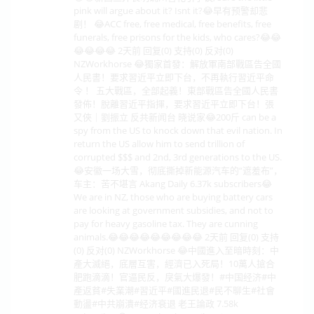
pink will argue about it? Isnt it?😂早有预警却悲
剧！ 😂ACC free, free medical, free benefits, free
funerals, free prisons for the kids, who cares?😂😂
😂😂😂😂 2天前 回复(0) 支持(0) 反对(0)
NZWorkhorse 😂獨家首發：解放軍南部戰區告全國
人民書！要求習近平立即下台，不再執行習近平命
令 ！ 五大戰區，全部起義！東部戰區告全國人民書
發佈！脫離習近平指揮，要求習近平立即下台！張
又俠｜劉振立 反共新闻台 晓说家😂200斤 can be a
spy from the US to knock down that evil nation. In
return the US allow him to send trillion of
corrupted $$$ and 2nd, 3rd generations to the US.
😂安徽一场大雪，彻底撕掉新能源汽车的“遮羞布”，
车主：苦不堪言 Akang Daily 6.37k subscribers😂
We are in NZ, those who are buying battery cars
are looking at government subsidies, and not to
pay for heavy gasoline tax. They are cunning
animals.😂😂😂😂😂😂😂😂😂 2天前 回复(0) 支持
(0) 反对(0) NZWorkhorse 😂中國進入至暗時刻：中
產大滅絕，底層互害，經濟已入死局！10萬人搶合
肥跑滴滴！官逼民反，戾氣大爆發！#中国经济#中
產返貧#失業潮#習近平#國進民退#民不聊生#社會
動盪#中共崩潰#经济衰退 老王論政 7.58k