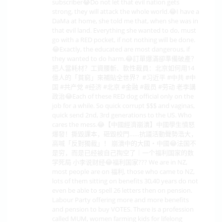
subscriber😂Do not let that evil nation gets
strong, they will attack the whole world.😂I have a
DaMa at home, she told me that, when she was in
that evil land. Everything she wanted to do, must
go with a RED pocket, if not nothing will be done.
😂Exactly, the educated are most dangerous, if
they wanted to do harm.😂訂單爆滿卻準備破產？
把人當耗材？工資腰斬、軟性裁員：北京如何用14
億人的「貧窮」來補貼全世界？#习近平 #中共 #中
国 #共产党 #经济 #北京 #金融 #裁员 #劳动 老李講
政治😂Each of these RED dog official only on the
job for a while. So quick corrupt $$$ and vaginas,
quick send 2nd, 3rd generations to the US. Who
cares the mess.😂【中國經濟崩潰】中國學生憤怒
爆發！撕毀課本，砸毀校門……抗議活動聲勢浩大，
高喊「反對獨裁」！ 崩潰中的大國・中國😂法国不
是穷，而是已经被自己掏空了｜一个福利国家的数
学死局 小李说财经😂福利国家??? We are in NZ,
most people are on 福利, those who came to NZ,
lots of them sitting on benefits 30,40 years do not
even be able to spell 26 letters then on pension.
Labour Party offering more and more benefits
and pension to buy VOTES. There is a profession
called MUM, women farming kids for lifelong