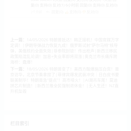
复(0) 支持(0) 反对(1) 6小时前 回复(0) 支持(0) 反对(0)
回复(0)
支持(
0
)
反对(
0
)
2个月前
上一篇：
14/05/2026 特朗普抵达！韩正接机！中国官媒万字
定调！|伊朗导弹战力恢复九成！俄罗斯试射“萨尔马特”核导
弹，美俄核约全面失效|菲参院封锁！传出枪声|新西兰移民
政策陷混乱论调！加息+失业率即将双涨|奥克兰市长痛斥跨
海桥：蠢爆！
下一篇：
18/05/2026 特朗普变了！美西方酸爆施压白宫！普
京访华，北京节奏拿捏了|菲律宾爆发武装冲突｜日白皮书要
联美制华！特朗普急“提点”！高市哑火！|AI潮吊车尾！莫迪
拼芯片制造！|新西兰推全民强制退休金！|无人生还！NZ直
升机坠毁
栏目索引