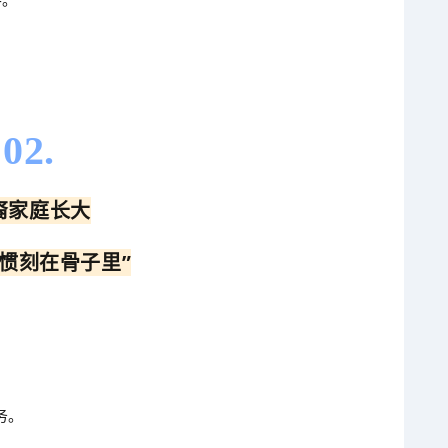
02.
裔家庭长大
习惯刻在骨子里”
。
务。