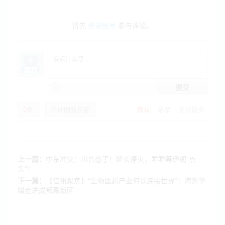
请先
登录账号
参与评论。
提交
0
条
手动刷新评论
默认
最早
支持最多
上一篇：
中东冲突：川普怂了！延长停火，乖乖等伊朗“点
头”！
下一篇：
【佳讯聚焦】“生物医药产业何以连接世界”！海外华
媒走进成都高新区