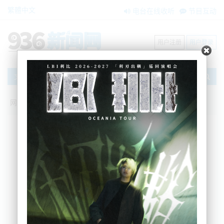
繁體中文
电台在线收听
节目互动
用户注册
用户登录
文章
网站首页
新闻资讯
国际要闻
习近平总书记重要讲话激励在新西兰华侨
华人坚持民族大义——驻新西兰使领馆与
侨界举行座谈会学习习近平总书记台湾问
题重要讲话精神
BNE
2026-05-12 12:21:21
5月9日，中国驻新西兰使领馆与当地侨界座谈，深入