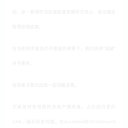
出，这一群体的活跃度高度依赖经济信心、就业稳定
性等宏观因素。
在当前经济复苏仍不稳固的背景下，他们选择“观望”
并不意外。
投资者方面也出现一定回暖迹象。
尤其是持有贷款的多房产拥有者，占比回升至约
24%，接近历史均值。在
Auckland
和
Christchurch