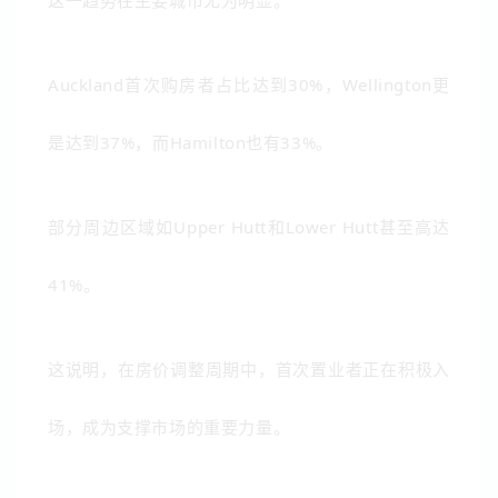
这一趋势在主要城市尤为明显。
Auckland
首次购房者占比达到30%，
Wellington
更
是达到37%，而
Hamilton
也有33%。
部分周边区域如
Upper Hutt
和
Lower Hutt
甚至高达
41%。
这说明，在房价调整周期中，首次置业者正在积极入
场，成为支撑市场的重要力量。