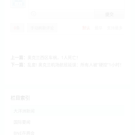
提交
0
条
手动刷新评论
默认
最早
支持最多
上一篇：
奥克兰西区车祸，1人死亡！
下一篇：
乱套! 奥克兰机场航班延误：所有人被“硬控”1小时！
栏目索引
大洋洲新闻
国际要闻
BNE在两会