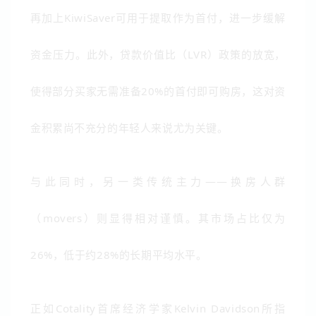
再加上
KiwiSaver
可用于提取作为首付，进一步缓解
资金压力。此外，贷款价值比（LVR）政策的放宽，
使得部分买家无需准备20%的首付即可购房，这对资
金积累尚不充分的年轻人来说尤为关键。
与此同时，另一类传统主力——换房人群
（movers）则显得相对谨慎。其市场占比仅为
26%，低于约28%的长期平均水平。
正如Cotality首席经济学家
Kelvin Davidson
所指