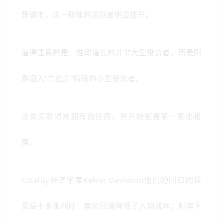
等城市，这一群体的活跃度明显提升。
值得注意的是，推动增长的并非大型投资者，而是刚
刚迈入“二套房”阶段的小型投资者。
这类买家通常拥有自住房，并开始配置第一套出租
房。
Cotality经济学家
Kelvin Davidson
他们的回归同样
受益于多重利好：房价回落降低了入场成本，利率下