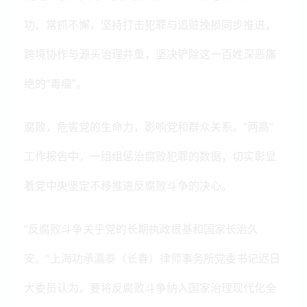
功、常抓不懈，坚持打击犯罪与追赃挽损同步推进，
跨境协作与源头治理并重，坚决铲除这一百姓深恶痛
绝的“毒瘤”。
腐败，危害党的生命力，影响党和群众关系。“两高”
工作报告中，一组组惩治腐败犯罪的数据，切实彰显
着党中央坚定不移推进反腐败斗争的决心。
“反腐败斗争关乎党的长期执政根基和国家长治久
安。”上海功承瀛泰（长春）律师事务所党委书记迟日
大委员认为，要将反腐败斗争纳入国家治理现代化全