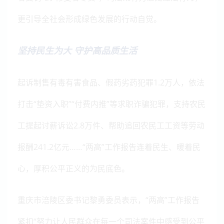
更引导全社会形成绿色发展的行动自觉。
坚持民生为大 守护高品质生活
起诉制售有毒有害食品、假药劣药犯罪1.2万人，依法
打击“垫资入职”“付费内推”等求职诈骗犯罪，支持农民
工提起讨薪诉讼2.8万件、帮助追回农民工工资等劳动
报酬241.2亿元……“两高”工作报告连着民生、暖着民
心，厚积公平正义的为民底色。
重庆市涪陵区委书记黎勇委员表示，“两高”工作报告
紧扣“努力让人民群众在每一个司法案件中感受到公平