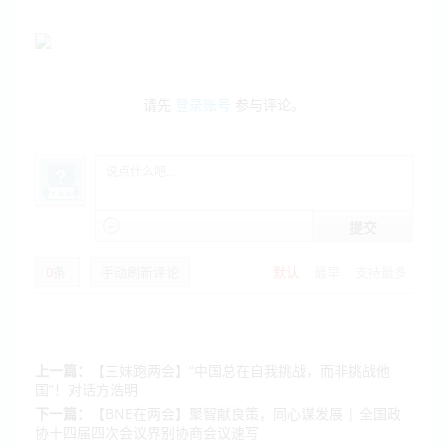
请先
登录账号
参与评论。
提交
0
条
手动刷新评论
默认
最早
支持最多
上一篇：
【三妹跑两会】“中国总在自我挑战，而非挑战他
国”！对话方浩明
下一篇：
【BNE在两会】聚智献良策，同心谋发展 | 全国政
协十四届四次会议界别协商会议速写