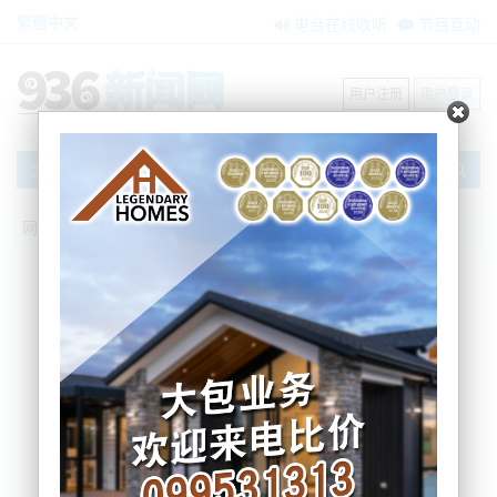
繁體中文
电台在线收听
节目互动
用户注册
用户登录
文章
网站首页
新闻资讯
BNE在两会
【BNE在两会】守护公平正义，服务发展
大局，保障民生福祉 | 代表委员审议讨论
“两高”工作报告
BNE
2026-03-11 08:39:01
【BNE在两会】
坚持公正司法，维护公平正义。10
日，出席全国两会的代表委员围绕最高人民法院工作