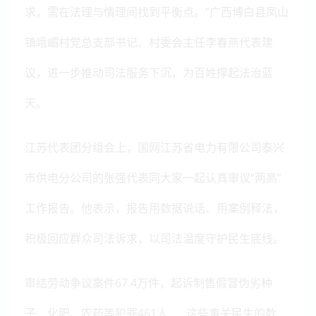
求，需在法理与情理间找到平衡点。”广西博白县凤山
镇峨嵋村党总支部书记、村委会主任李春燕代表建
议，进一步推动司法服务下沉，为百姓撑起法治蓝
天。
江苏代表团分组会上，国网江苏省电力有限公司泰兴
市供电分公司的张强代表同大家一起认真审议“两高”
工作报告。他表示，报告用数据说话、用案例释法，
积极回应群众司法诉求，以司法温度守护民生底线。
审结劳动争议案件67.4万件，起诉制售假冒伪劣种
子、化肥、农药等犯罪461人……这些事关民生的数