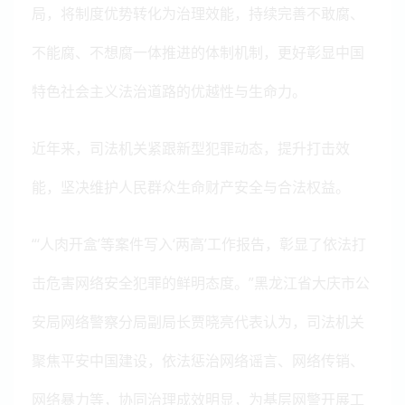
局，将制度优势转化为治理效能，持续完善不敢腐、
不能腐、不想腐一体推进的体制机制，更好彰显中国
特色社会主义法治道路的优越性与生命力。
近年来，司法机关紧跟新型犯罪动态，提升打击效
能，坚决维护人民群众生命财产安全与合法权益。
“‘人肉开盒’等案件写入‘两高’工作报告，彰显了依法打
击危害网络安全犯罪的鲜明态度。”黑龙江省大庆市公
安局网络警察分局副局长贾晓亮代表认为，司法机关
聚焦平安中国建设，依法惩治网络谣言、网络传销、
网络暴力等，协同治理成效明显，为基层网警开展工