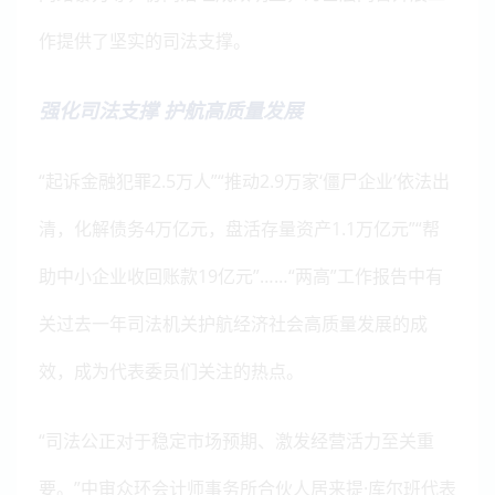
作提供了坚实的司法支撑。
强化司法支撑 护航高质量发展
“起诉金融犯罪2.5万人”“推动2.9万家‘僵尸企业’依法出
清，化解债务4万亿元，盘活存量资产1.1万亿元”“帮
助中小企业收回账款19亿元”……“两高”工作报告中有
关过去一年司法机关护航经济社会高质量发展的成
效，成为代表委员们关注的热点。
“司法公正对于稳定市场预期、激发经营活力至关重
要。”中审众环会计师事务所合伙人居来提·库尔班代表