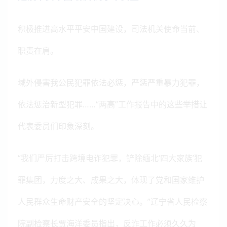
积极推进高水平平安中国建设，司法机关使命当前、
职责在肩。
域外侵害我公民犯罪依法必惩，严惩严重暴力犯罪，
依法惩治新型犯罪……“两高”工作报告中的这些举措让
代表委员们印象深刻。
“我们严厉打击跨境电诈犯罪，铲除缅北‘四大家族’犯
罪集团，力度之大、成果之大，体现了党和国家维护
人民群众生命财产安全的坚定决心。”辽宁省人民检察
院副检察长贾海洋委员指出，反诈工作必须久久为