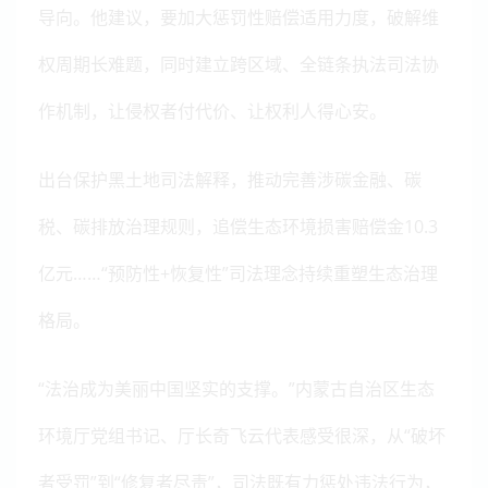
导向。他建议，要加大惩罚性赔偿适用力度，破解维
权周期长难题，同时建立跨区域、全链条执法司法协
作机制，让侵权者付代价、让权利人得心安。
出台保护黑土地司法解释，推动完善涉碳金融、碳
税、碳排放治理规则，追偿生态环境损害赔偿金10.3
亿元……“预防性+恢复性”司法理念持续重塑生态治理
格局。
“法治成为美丽中国坚实的支撑。”内蒙古自治区生态
环境厅党组书记、厅长奇飞云代表感受很深，从“破坏
者受罚”到“修复者尽责”，司法既有力惩处违法行为，