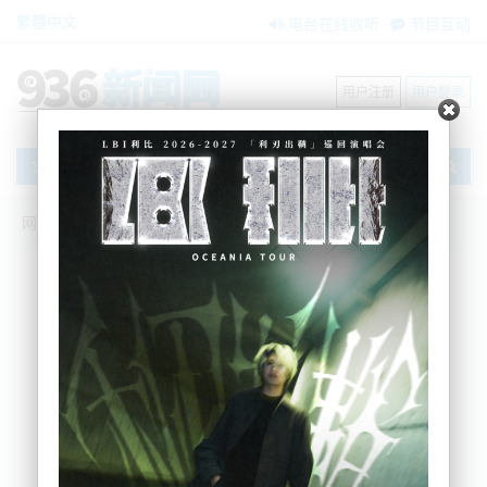
繁體中文
电台在线收听
节目互动
用户注册
用户登录
文章
网站首页
节目互动
我爱纽西兰
02/03/2026 中东生变！新西兰反对党痛批
政府立场|奥克兰地税要涨近8%|中东进硬
仗阶段！4枚弹道导弹射向林肯号发射|中
俄通话，中国表态！普京低调行事！会议
秘密进行
吴蔓
2026-03-02 06:07:09
美以空袭伊朗，新西兰政府表态暗藏态度！新西兰反对党痛批