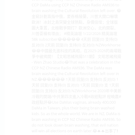
CCP DaMa using CCP NZ Chinese Radio AM936 to
brain washing the Cultural Revolution left over. 😂
金窮計劃直指中俄，要吞格陵蘭，川普大開口嚇壞
歐洲！冰封之島突變全球熱點，身價倍增；全球版
圖大重置，北極戰爭開打？歐洲空心，北約開裂，
川普耍橫有理由； #精英論壇 1/22/2026 精英論壇
58k subscriber😂😂😂😂😂 4天前 回复(0) 支持(0)
反对(0) 2天前 回复(0) 支持(0) 反对(0) NZWorkhorse
😂😂中國最先進科技的真相，在2025-2026的兩場戰
爭中被揭開！【文昭思緒飛揚511期】 文昭思緒飛揚
- Wen Zhao Studio😂That was a celebration in the
CCP NZ Chinese Radio AM936. The DaMa was
brain washing the Cultural Revolution left over in
NZ.😂😂😂😂😂😂 1天前 回复(0) 支持(0) 反对(0) 1
天前 回复(0) 支持(0) 反对(0) 1天前 回复(0) 支 1天前
回复(0) 支持(0) 反对(0) NZWorkhorse 2020年中美新
冷戰的開端/中共第四次進入冷戰#政經點評 程曉農#
政經點評😂Use DaMas vaginas, already 400,000
DaMa in Taiwan, plus their being brain washed
kids. So as the whole world. We are in NZ, DaMa is
brain washing in CCP NZ Chinese Radio AM936. So
do not look down brain washing, that evil nation
will win all elections on earth later.😂🔥🔥出事了❗