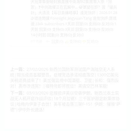
大批軍車衝破封鎖直撲中南海❗82集團軍入京「除
習」❓中共政權正在瓦解中... 😂軍變在即？習「緩兵
計」大清洗【每日直播精華】遠見快評｜2026.01.28
@靖遠開講 Foresight Jingyuan Tang 遠見快評 唐靖
遠 334k subscribers 1天前 回复(0) 支持(0) 反对(0) 1
天前 回复(0) 支持(0) 3天前 回复(0) 支持(0) 反对(0)
14小时前 回复(0) 支持(0) 反对(0
回复(0)
支持(
0
)
反对(
0
)
5个月前
上一篇：
27/02/2026 新西兰国防军测试国产海陆空无人系
统|帮派成员首超警员，总理竞选承诺彻底落空|1300亿美元
关税退费战来了！美加强监视中国潜艇、卫星|长和：强烈反
对！高市涉违宪！|福特号即将就位！美清空巴林军舰!
下一篇：
03/03/2026 总理拒评美以空袭伊朗，新西兰本土实
战无人机开启作战评估|18个月拉锯！三千医护敲定新集体协
议|哈梅内伊妻子去世！美军被击落三架F-15！伊朗：摧毁“萨
德”|伊中外长通话！