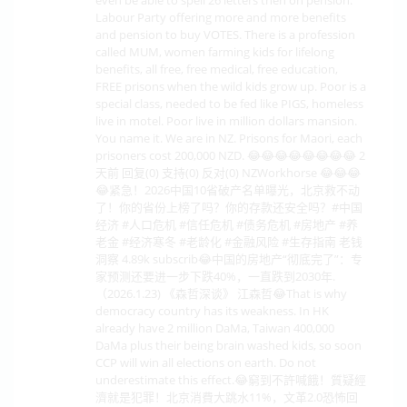
Labour Party offering more and more benefits
and pension to buy VOTES. There is a profession
called MUM, women farming kids for lifelong
benefits, all free, free medical, free education,
FREE prisons when the wild kids grow up. Poor is a
special class, needed to be fed like PIGS, homeless
live in motel. Poor live in million dollars mansion.
You name it. We are in NZ. Prisons for Maori, each
prisoners cost 200,000 NZD. 😂😂😂😂😂😂😂😂 2
天前 回复(0) 支持(0) 反对(0) NZWorkhorse 😂😂😂
😂紧急！2026中国10省破产名单曝光，北京救不动
了！你的省份上榜了吗？你的存款还安全吗？#中国
经济 #人口危机 #信任危机 #债务危机 #房地产 #养
老金 #经济寒冬 #老龄化 #金融风险 #生存指南 老钱
洞察 4.89k subscrib😂中国的房地产“彻底完了”：专
家预测还要进一步下跌40%，一直跌到2030年.
（2026.1.23) 《森哲深谈》 江森哲😂That is why
democracy country has its weakness. In HK
already have 2 million DaMa, Taiwan 400,000
DaMa plus their being brain washed kids, so soon
CCP will win all elections on earth. Do not
underestimate this effect.😂窮到不許喊餓！質疑經
濟就是犯罪！北京消費大跳水11%，文革2.0恐怖回