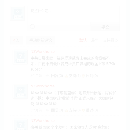
提交
4
条
手动刷新评论
默认
最早
支持最多
NZWorkhorse
中共自爆家醜！福建艦連蘇聯未完成的廢鐵都不
如，百億軍費最終變成權貴口袋裡的現金 K談 5.79k
subscr
回复(0)
支持(
1
)
反对(
0
)
5个月前
NZWorkhorse
😂😂😂😂😂【许成钢重磅】地铁开始停运，房价加
速下跌：中国财政“收缩时代”正式来临？ 大咖财经
说 😂😂😂😂😂
回复(0)
支持(
0
)
反对(
0
)
5个月前
NZWorkhorse
😂独裁国家 个个发抖：国家领导人成为“高危职