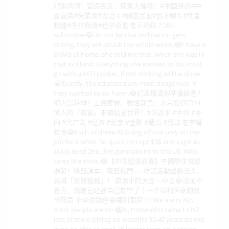
肥跑滴滴！官逼民反，戾氣大爆發！#中国经济#中
產返貧#失業潮#習近平#國進民退#民不聊生#社會
動盪#中共崩潰#经济衰退 老王論政 7.58k
subscriber😂Do not let that evil nation gets
strong, they will attack the whole world.😂I have a
DaMa at home, she told me that, when she was in
that evil land. Everything she wanted to do, must
go with a RED pocket, if not nothing will be done.
😂Exactly, the educated are most dangerous, if
they wanted to do harm.😂訂單爆滿卻準備破產？
把人當耗材？工資腰斬、軟性裁員：北京如何用14
億人的「貧窮」來補貼全世界？#习近平 #中共 #中
国 #共产党 #经济 #北京 #金融 #裁员 #劳动 老李講
政治😂Each of these RED dog official only on the
job for a while. So quick corrupt $$$ and vaginas,
quick send 2nd, 3rd generations to the US. Who
cares the mess.😂【中國經濟崩潰】中國學生憤怒
爆發！撕毀課本，砸毀校門……抗議活動聲勢浩大，
高喊「反對獨裁」！ 崩潰中的大國・中國😂法国不
是穷，而是已经被自己掏空了｜一个福利国家的数
学死局 小李说财经😂福利国家??? We are in NZ,
most people are on 福利, those who came to NZ,
lots of them sitting on benefits 30,40 years do not
even be able to spell 26 letters then on pension.