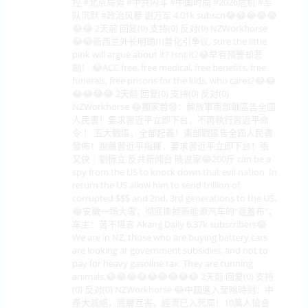
控 #北京局势 #中共内斗 #中国时局 #2026危机 #军
队沉默 #政治风暴 谢万军 4.01k subscri😂😂😂😂😂
😂😂 2天前 回复(0) 支持(0) 反对(0) NZWorkhorse
😂😂新西兰外长明确川普化引争议, sure the little
pink will argue about it? Isnt it?😂早有预警却悲
剧！ 😂ACC free, free medical, free benefits, free
funerals, free prisons for the kids, who cares?😂😂
😂😂😂😂 2天前 回复(0) 支持(0) 反对(0)
NZWorkhorse 😂獨家首發：解放軍南部戰區告全國
人民書！要求習近平立即下台，不再執行習近平命
令 ！ 五大戰區，全部起義！東部戰區告全國人民書
發佈！脫離習近平指揮，要求習近平立即下台！張
又俠｜劉振立 反共新闻台 晓说家😂200斤 can be a
spy from the US to knock down that evil nation. In
return the US allow him to send trillion of
corrupted $$$ and 2nd, 3rd generations to the US.
😂安徽一场大雪，彻底撕掉新能源汽车的“遮羞布”，
车主：苦不堪言 Akang Daily 6.37k subscribers😂
We are in NZ, those who are buying battery cars
are looking at government subsidies, and not to
pay for heavy gasoline tax. They are cunning
animals.😂😂😂😂😂😂😂😂😂 2天前 回复(0) 支持
(0) 反对(0) NZWorkhorse 😂中國進入至暗時刻：中
產大滅絕，底層互害，經濟已入死局！10萬人搶合