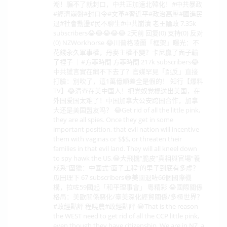
潮！騙不了就封口，中共正加速北韓化！#中共暴政
#經濟崩盤#封口令#文革#習近平#政治高壓#國進民
退#社會動盪#民不聊生#中共崩潰 老王論政 7.35k
subscribers😂😂😂😂😂 2天前 回复(0) 支持(0) 反对
(0) NZWorkhorse 😂川普格陵蘭「框架」曝光：不
花錢永久軍事權，丹麥主權不變？卡尼贏了面子輸
了裡子 ｜#方菲時間 方菲時間 217k subscribers😂
中共謊言實在編不下去了？官媒罕見「跳反」直接
打臉：別吹了，這1萬億順差全是假的！ 知行【爆料
TV】😂清查在美中国人！把党奴党棍送出美国，在
外国爱国太难了！中国加拿大公安跨国合作，加拿
大还是美国盟友吗？ 😂Get rid of all the little pink,
they are all spies. Once they get in some
important position, that evil nation will incentive
them with vaginas or $$$, or threaten their
families in that evil land. They will all kneel down
to spy hawk the US.😂大飛機“脆皮”真相與官場“養
成系”圍獵：中國式“面子工程”的里子到底有多虛？
瓜田理下 67 subscribers😂美國退咗66個國際機
構，拉咗59國起「和平理事會」 粵精彩 😂國際關係
格局：美歐關係惡化/臺美深化經貿關係/多極世界？
#政經點評 程曉農#政經點評 😂That is the reason
the WEST need to get rid of all the CCP little pink,
even though they have citizenship. We are in NZ, a