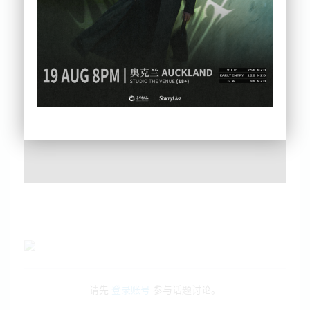
政府立场
惊！新西兰特种部队敏感装备丢失多年竟无人彻查
欠钱必追！新西兰锁车轮催缴罚款升级，成效惊人
注意！奥克兰地税要涨近8%，普通住宅每年多花320纽币
刷屏！新西兰周末现六星连珠，肉眼能看四颗
请先
登录账号
参与话题讨论。