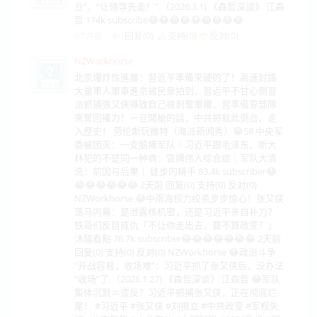
业”，“让领导先走！”.（2026.3.1) 《森哲深谈》 江森
哲 174k subscribe😂😂😂😂😂😂😂😂😂
回复(0)
支持(
0
)
反对(
0
)
5个月前
NZWorkhorse
北京爆炸性進展：習近平準備來硬的了！高速封路
大量軍人軍車進京被民衆拍到，習近平不甘心倒習
派抓捕張又俠導致自己被剝奪軍權，習準備靠部隊
來奪回權力！一旦開槍的話，中共將就此倒台、走
入歷史！ 劳伦斯玩推特（海派新闻秀）😂58 中央军
委被团灭：一支脑瘫军队｜习近平跟毛泽东、斯大
林犯的不是同一种病：冒牌伟人综合症｜军队大清
洗：前因与后果｜ 徒步的騎手 83.4k subscriber😂
😂😂😂😂😂😂 2天前 回复(0) 支持(0) 反对(0)
NZWorkhorse 😂中南海权力绞杀步步惊心！张又侠
落马内幕：是泄露核机密，还是习近平亲自补刀？
铁哥们反目成仇「不让你走出去，算不算政变？」
沐陽看點 76.7k subscriber😂😂😂😂😂😂😂 2天前
回复(0) 支持(0) 反对(0) NZWorkhorse 😂政治斗争
“开战容易，收场难”：习近平抓了张又侠后，没办法
“收场”了.（2026.1.27) 《森哲深谈》 江森哲 😂军队
集体沉默＝造反？习近平抓捕张又侠，正在彻底烂
尾！ #习近平 #张又侠 #刘振立 #中共政变 #军权失