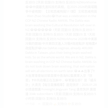
反对(0) 2天前 回复(0) 支持(0) 反对(0) NZWorkhorse
😂😂中國最先進科技的真相，在2025-2026的兩場戰
爭中被揭開！【文昭思緒飛揚511期】 文昭思緒飛揚
- Wen Zhao Studio😂That was a celebration in the
CCP NZ Chinese Radio AM936. The DaMa was
brain washing the Cultural Revolution left over in
NZ.😂😂😂😂😂😂 1天前 回复(0) 支持(0) 反对(0) 1
天前 回复(0) 支持(0) 反对(0) 1天前 回复(0) 支 1天前
回复(0) 支持(0) 反对(0) NZWorkhorse 2020年中美新
冷戰的開端/中共第四次進入冷戰#政經點評 程曉農#
政經點評😂Use DaMas vaginas, already 400,000
DaMa in Taiwan, plus their being brain washed
kids. So as the whole world. We are in NZ, DaMa is
brain washing in CCP NZ Chinese Radio AM936. So
do not look down brain washing, that evil nation
will win all elections on earth later.😂🔥🔥出事了❗
大批軍車衝破封鎖直撲中南海❗82集團軍入京「除
習」❓中共政權正在瓦解中... 😂軍變在即？習「緩兵
計」大清洗【每日直播精華】遠見快評｜2026.01.28
@靖遠開講 Foresight Jingyuan Tang 遠見快評 唐靖
遠 334k subscribers 1天前 回复(0) 支持(0) 反对(0) 5
小时前 回复(0) 支持(0) 反对(0)
回复(0)
支持(
0
)
反对(
0
)
5个月前