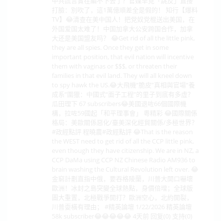
中共謊言實在編不下去了？官媒罕見「跳反」直接
打臉：別吹了，這1萬億順差全是假的！ 知行【爆料
TV】😂清查在美中国人！把党奴党棍送出美国，在
外国爱国太难了！中国加拿大公安跨国合作，加拿
大还是美国盟友吗？ 😂Get rid of all the little pink,
they are all spies. Once they get in some
important position, that evil nation will incentive
them with vaginas or $$$, or threaten their
families in that evil land. They will all kneel down
to spy hawk the US.😂大飛機“脆皮”真相與官場“養
成系”圍獵：中國式“面子工程”的里子到底有多虛？
瓜田理下 67 subscribers😂美國退咗66個國際機
構，拉咗59國起「和平理事會」 粵精彩 😂國際關係
格局：美歐關係惡化/臺美深化經貿關係/多極世界？
#政經點評 程曉農#政經點評 😂That is the reason
the WEST need to get rid of all the CCP little pink,
even though they have citizenship. We are in NZ, a
CCP DaMa using CCP NZ Chinese Radio AM936 to
brain washing the Cultural Revolution left over. 😂
金窮計劃直指中俄，要吞格陵蘭，川普大開口嚇壞
歐洲！冰封之島突變全球熱點，身價倍增；全球版
圖大重置，北極戰爭開打？歐洲空心，北約開裂，
川普耍橫有理由； #精英論壇 1/22/2026 精英論壇
58k subscriber😂😂😂😂😂 4天前 回复(0) 支持(0)