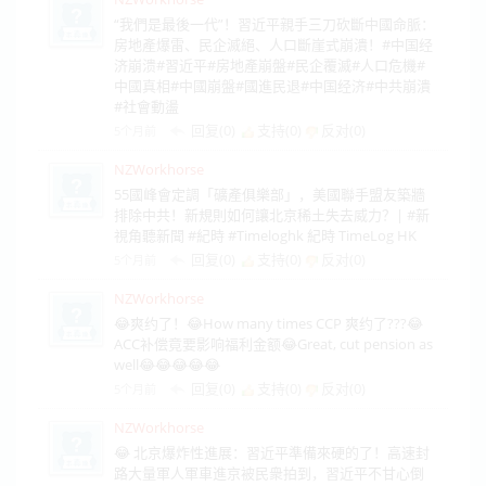
“我們是最後一代”！習近平親手三刀砍斷中國命脈：
房地產爆雷、民企滅絕、人口斷崖式崩潰！#中国经
济崩溃#習近平#房地產崩盤#民企覆滅#人口危機#
中國真相#中國崩盤#國進民退#中国经济#中共崩潰
#社會動盪
回复(0)
支持(
0
)
反对(
0
)
5个月前
NZWorkhorse
55國峰會定調「礦產俱樂部」，美國聯手盟友築牆
排除中共！新規則如何讓北京稀土失去威力？| #新
視角聽新聞 #紀時 #Timeloghk 紀時 TimeLog HK
回复(0)
支持(
0
)
反对(
0
)
5个月前
NZWorkhorse
😂爽约了！😂How many times CCP 爽约了???😂
ACC补偿竟要影响福利金额😂Great, cut pension as
well😂😂😂😂😂
回复(0)
支持(
0
)
反对(
0
)
5个月前
NZWorkhorse
😂 北京爆炸性進展：習近平準備來硬的了！高速封
路大量軍人軍車進京被民衆拍到，習近平不甘心倒