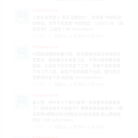
NZWorkhorse
人类社会将进入“第五消费时代”，意味着“中国制造”
的终结，世界不再需要“中国制造”.（2026.2.18) 《森
哲深谈》 江森哲 174k subscribers
回复(0)
支持(
0
)
反对(
0
)
5个月前
NZWorkhorse
中國經濟糟糕無藥可救，經濟蕭條社區垃圾桶是財
富寶地，產科醫生失業重災區，不得以擺地攤苦難
婚姻，大環境不好珍惜當下工作，消費不景氣商場
只有工作人員，韭菜不信邪創業不怕虧，銀行放水
需要錢的拿不到 夜郎國 289 subscribers
回复(0)
支持(
0
)
反对(
0
)
5个月前
NZWorkhorse
翟山鷹：借中共十个胆打臺灣？那得整個高層都瘋
了！經濟未崩先不敢動手？軍隊真會為誰賣命？#臺
海局勢#戰略分析#地緣政治#經濟風險 翟山鹰揭秘
时间 1.93k subscribers
回复(0)
支持(
0
)
反对(
0
)
5个月前
NZWorkhorse