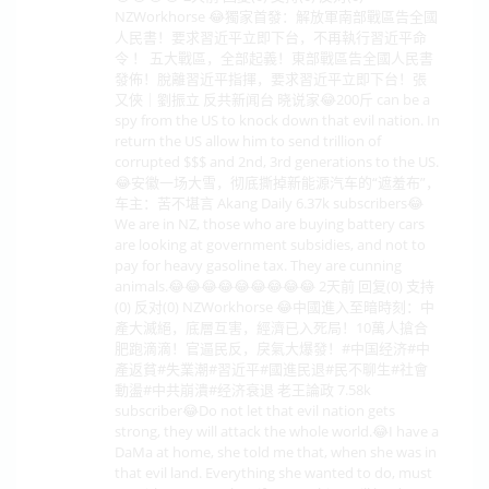
NZWorkhorse 😂獨家首發：解放軍南部戰區告全國
人民書！要求習近平立即下台，不再執行習近平命
令 ！ 五大戰區，全部起義！東部戰區告全國人民書
發佈！脫離習近平指揮，要求習近平立即下台！張
又俠｜劉振立 反共新闻台 晓说家😂200斤 can be a
spy from the US to knock down that evil nation. In
return the US allow him to send trillion of
corrupted $$$ and 2nd, 3rd generations to the US.
😂安徽一场大雪，彻底撕掉新能源汽车的“遮羞布”，
车主：苦不堪言 Akang Daily 6.37k subscribers😂
We are in NZ, those who are buying battery cars
are looking at government subsidies, and not to
pay for heavy gasoline tax. They are cunning
animals.😂😂😂😂😂😂😂😂😂 2天前 回复(0) 支持
(0) 反对(0) NZWorkhorse 😂中國進入至暗時刻：中
產大滅絕，底層互害，經濟已入死局！10萬人搶合
肥跑滴滴！官逼民反，戾氣大爆發！#中国经济#中
產返貧#失業潮#習近平#國進民退#民不聊生#社會
動盪#中共崩潰#经济衰退 老王論政 7.58k
subscriber😂Do not let that evil nation gets
strong, they will attack the whole world.😂I have a
DaMa at home, she told me that, when she was in
that evil land. Everything she wanted to do, must