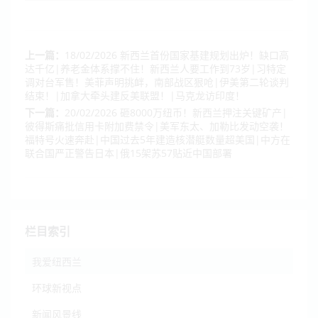
上一篇：
18/02/2026 新西兰首份国家基建规划出炉！缺口高
达千亿|养老金体系撑不住！新西兰人要工作到73岁|习特定
调对台军售！美菲声明挑衅，南部战区狠呛|伊美第二轮谈判
结束！|加拿大牵头建反美联盟！|马克龙访印度！
下一篇：
20/02/2026 砸8000万纽币！新西兰押注关键矿产|
彼得斯痛批信用卡附加费禁令|美军东太、加勒比发动空袭！
福特号火速奔赴|中国过去5年建造核潜艇数量超美国|中方在
联合国严正警告日本|俄15架苏57贴近中国部署
栏目索引
我爱纽西兰
环球新视点
新闻风景线