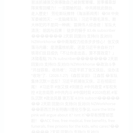
習派抓捕張又俠導致自己被剝奪軍權，習準備靠部
隊來奪回權力！一旦開槍的話，中共將就此倒台、
走入歷史！ 劳伦斯玩推特（海派新闻秀）😂58 中央
军委被团灭：一支脑瘫军队｜习近平跟毛泽东、斯
大林犯的不是同一种病：冒牌伟人综合症｜军队大
清洗：前因与后果｜ 徒步的騎手 83.4k subscriber
😂😂😂😂😂😂😂 2天前 回复(0) 支持(0) 反对(0)
NZWorkhorse 😂中南海权力绞杀步步惊心！张又侠
落马内幕：是泄露核机密，还是习近平亲自补刀？
铁哥们反目成仇「不让你走出去，算不算政变？」
沐陽看點 76.7k subscriber😂😂😂😂😂😂😂 2天前
回复(0) 支持(0) 反对(0) NZWorkhorse 😂政治斗争
“开战容易，收场难”：习近平抓了张又侠后，没办法
“收场”了.（2026.1.27) 《森哲深谈》 江森哲 😂军队
集体沉默＝造反？习近平抓捕张又侠，正在彻底烂
尾！ #习近平 #张又侠 #刘振立 #中共政变 #军权失
控 #北京局势 #中共内斗 #中国时局 #2026危机 #军
队沉默 #政治风暴 谢万军 4.01k subscri😂😂😂😂😂
😂😂 2天前 回复(0) 支持(0) 反对(0) NZWorkhorse
😂😂新西兰外长明确川普化引争议, sure the little
pink will argue about it? Isnt it?😂早有预警却悲
剧！ 😂ACC free, free medical, free benefits, free
funerals, free prisons for the kids, who cares?😂😂
😂😂😂😂 2天前 回复(0) 支持(0) 反对(0)