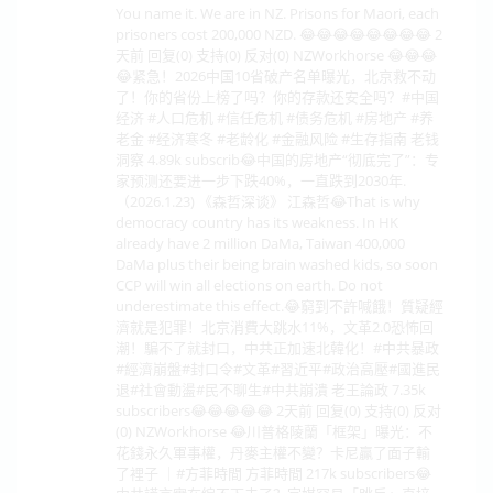
You name it. We are in NZ. Prisons for Maori, each
prisoners cost 200,000 NZD. 😂😂😂😂😂😂😂😂 2
天前 回复(0) 支持(0) 反对(0) NZWorkhorse 😂😂😂
😂紧急！2026中国10省破产名单曝光，北京救不动
了！你的省份上榜了吗？你的存款还安全吗？#中国
经济 #人口危机 #信任危机 #债务危机 #房地产 #养
老金 #经济寒冬 #老龄化 #金融风险 #生存指南 老钱
洞察 4.89k subscrib😂中国的房地产“彻底完了”：专
家预测还要进一步下跌40%，一直跌到2030年.
（2026.1.23) 《森哲深谈》 江森哲😂That is why
democracy country has its weakness. In HK
already have 2 million DaMa, Taiwan 400,000
DaMa plus their being brain washed kids, so soon
CCP will win all elections on earth. Do not
underestimate this effect.😂窮到不許喊餓！質疑經
濟就是犯罪！北京消費大跳水11%，文革2.0恐怖回
潮！騙不了就封口，中共正加速北韓化！#中共暴政
#經濟崩盤#封口令#文革#習近平#政治高壓#國進民
退#社會動盪#民不聊生#中共崩潰 老王論政 7.35k
subscribers😂😂😂😂😂 2天前 回复(0) 支持(0) 反对
(0) NZWorkhorse 😂川普格陵蘭「框架」曝光：不
花錢永久軍事權，丹麥主權不變？卡尼贏了面子輸
了裡子 ｜#方菲時間 方菲時間 217k subscribers😂