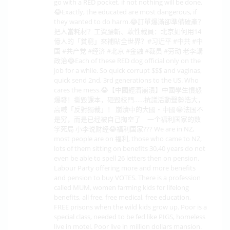
go with a RED pocket, if not nothing will be done.
😂Exactly, the educated are most dangerous, if
they wanted to do harm.😂訂單爆滿卻準備破產？
把人當耗材？工資腰斬、軟性裁員：北京如何用14
億人的「貧窮」來補貼全世界？#习近平 #中共 #中
国 #共产党 #经济 #北京 #金融 #裁员 #劳动 老李講
政治😂Each of these RED dog official only on the
job for a while. So quick corrupt $$$ and vaginas,
quick send 2nd, 3rd generations to the US. Who
cares the mess.😂【中國經濟崩潰】中國學生憤怒
爆發！撕毀課本，砸毀校門……抗議活動聲勢浩大，
高喊「反對獨裁」！ 崩潰中的大國・中國😂法国不
是穷，而是已经被自己掏空了｜一个福利国家的数
学死局 小李说财经😂福利国家??? We are in NZ,
most people are on 福利, those who came to NZ,
lots of them sitting on benefits 30,40 years do not
even be able to spell 26 letters then on pension.
Labour Party offering more and more benefits
and pension to buy VOTES. There is a profession
called MUM, women farming kids for lifelong
benefits, all free, free medical, free education,
FREE prisons when the wild kids grow up. Poor is a
special class, needed to be fed like PIGS, homeless
live in motel. Poor live in million dollars mansion.