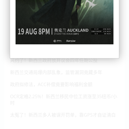
爽约了！新西兰政府放弃议会四年任期公投
新西兰交通局爆内部乱象，监管漏洞竟藏多年
政府拟修法，ACC补偿竟要影响福利金额
OCR定格2.25%！新西兰移民中位工资涨至35纽币/小
时
太冤了！新西兰多人被误开罚单，靠GPS才自证清白