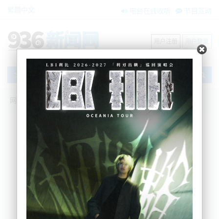
繁體中文
电台在线收听
节目互动
用户注册
用户登录
文章
网站首页
节目互动
我爱纽西兰
19/02/2026 OCR定格2.25%！新西兰移民
中位工资至35/小时|政府放弃议会四年任
期公投|大改！ACC补偿竟要影响福利金
额|特朗普启动美日超大型协议！美准备好
进行低当量核试|伊朗、俄罗斯举行海上联
合军演|欧盟调查Shein
吴蔓
2026-02-19 05:56:56