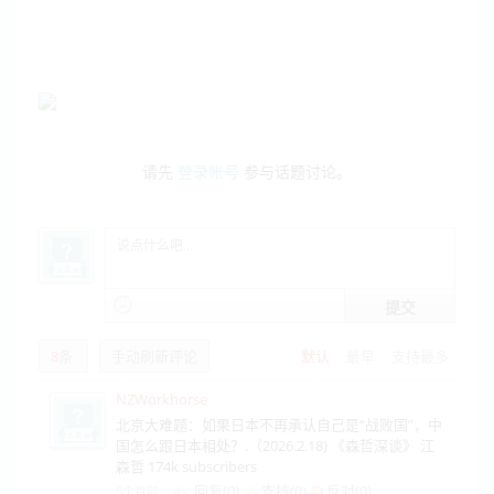
请先
登录账号
参与话题讨论。
提交
8
条
手动刷新评论
默认
最早
支持最多
NZWorkhorse
北京大难题：如果日本不再承认自己是“战败国”，中
国怎么跟日本相处？.（2026.2.18) 《森哲深谈》 江
森哲 174k subscribers
回复(0)
支持(
0
)
反对(
0
)
5个月前