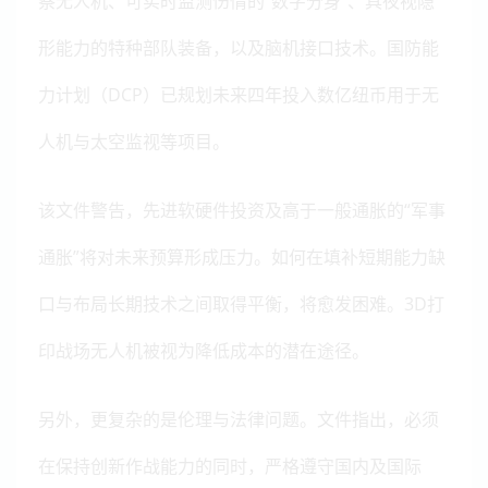
察无人机、可实时监测伤情的“数字分身”、具夜视隐
形能力的特种部队装备，以及脑机接口技术。国防能
力计划（DCP）已规划未来四年投入数亿纽币用于无
人机与太空监视等项目。
该文件警告，先进软硬件投资及高于一般通胀的“军事
通胀”将对未来预算形成压力。如何在填补短期能力缺
口与布局长期技术之间取得平衡，将愈发困难。3D打
印战场无人机被视为降低成本的潜在途径。
另外，更复杂的是伦理与法律问题。文件指出，必须
在保持创新作战能力的同时，严格遵守国内及国际