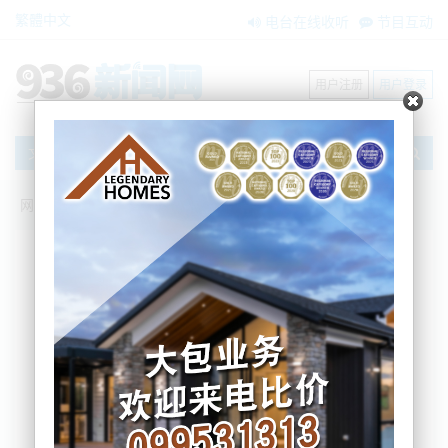
繁體中文
电台在线收听
节目互动
用户注册
用户登录
文章
网站首页
新闻资讯
大洋洲新闻
新西兰国防军未来作战文件公布：人机协
同、激光武器将成方向
Nemo
2026-02-17 08:32:54
根据今早本地媒体的信息，新西兰国防军（NZDF）在
最新提交国会的《长期洞察简报》中描绘了2035年后