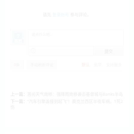
请先
登录账号
参与评论。
提交
0
条
手动刷新评论
默认
最早
支持最多
上一篇：
恶劣天气南移：强降雨南移袭击基督城与Banks半岛
下一篇：
“汽车引擎盖撞到起飞”！奥克兰西区半夜车祸，1死2
伤