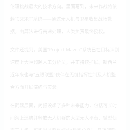
伦理挑战最大的技术方向。里面写到，未来作战将依
赖“C5ISRT”系统——通过无人机与卫星收集战场数
据，由算法进行高速处理，人类负责最终授权。
文件还提到，美国“Project Maven”系统已在目标识别
速度上大幅超越人工分析员，并正持续扩展。新西兰
近年来也与“五眼联盟”伙伴在无缝指挥控制及人机整
合方面开展演练与实验。
在武器层面，简报设想了多种未来能力，包括可长时
间海上巡航并释放无人机群的大型无人平台、微型侦