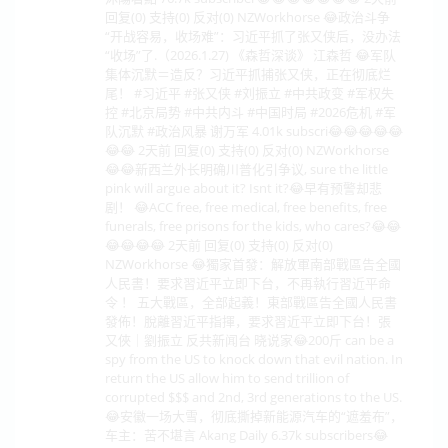
回复(0) 支持(0) 反对(0) NZWorkhorse 😂政治斗争
“开战容易，收场难”：习近平抓了张又侠后，没办法
“收场”了.（2026.1.27) 《森哲深谈》 江森哲 😂军队
集体沉默＝造反？习近平抓捕张又侠，正在彻底烂
尾！ #习近平 #张又侠 #刘振立 #中共政变 #军权失
控 #北京局势 #中共内斗 #中国时局 #2026危机 #军
队沉默 #政治风暴 谢万军 4.01k subscri😂😂😂😂😂
😂😂 2天前 回复(0) 支持(0) 反对(0) NZWorkhorse
😂😂新西兰外长明确川普化引争议, sure the little
pink will argue about it? Isnt it?😂早有预警却悲
剧！ 😂ACC free, free medical, free benefits, free
funerals, free prisons for the kids, who cares?😂😂
😂😂😂😂 2天前 回复(0) 支持(0) 反对(0)
NZWorkhorse 😂獨家首發：解放軍南部戰區告全國
人民書！要求習近平立即下台，不再執行習近平命
令 ！ 五大戰區，全部起義！東部戰區告全國人民書
發佈！脫離習近平指揮，要求習近平立即下台！張
又俠｜劉振立 反共新闻台 晓说家😂200斤 can be a
spy from the US to knock down that evil nation. In
return the US allow him to send trillion of
corrupted $$$ and 2nd, 3rd generations to the US.
😂安徽一场大雪，彻底撕掉新能源汽车的“遮羞布”，
车主：苦不堪言 Akang Daily 6.37k subscribers😂