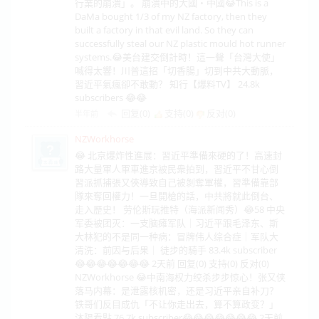
行業的崩潰」。 崩潰中的大國・中國😂This is a
DaMa bought 1/3 of my NZ factory, then they
built a factory in that evil land. So they can
successfully steal our NZ plastic mould hot runner
systems.😂美台建交倒計時！這一聲「台灣大使」
喊得太響！川普這招「切香腸」切到中共大動脈，
習近平氣瘋卻不敢動？ 知行【爆料TV】 24.8k
subscribers 😂😂
回复(0)
支持(
0
)
反对(
0
)
半年前
NZWorkhorse
😂 北京爆炸性進展：習近平準備來硬的了！高速封
路大量軍人軍車進京被民衆拍到，習近平不甘心倒
習派抓捕張又俠導致自己被剝奪軍權，習準備靠部
隊來奪回權力！一旦開槍的話，中共將就此倒台、
走入歷史！ 劳伦斯玩推特（海派新闻秀）😂58 中央
军委被团灭：一支脑瘫军队｜习近平跟毛泽东、斯
大林犯的不是同一种病：冒牌伟人综合症｜军队大
清洗：前因与后果｜ 徒步的騎手 83.4k subscriber
😂😂😂😂😂😂😂 2天前 回复(0) 支持(0) 反对(0)
NZWorkhorse 😂中南海权力绞杀步步惊心！张又侠
落马内幕：是泄露核机密，还是习近平亲自补刀？
铁哥们反目成仇「不让你走出去，算不算政变？」
沐陽看點 76.7k subscriber😂😂😂😂😂😂😂 2天前