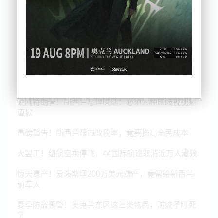
硬刚特朗普！新西兰总理喊话：必须为种族歧视视频
道歉
重磅警告！新西兰限市政税率，竟要推高全民成本
大罢工！纽航空乘停飞，44国际航班取消近万人遭殃
惊天遗产！爱泼斯坦200万美元遗产，竟留给新西兰
前军人
夏季防盗预警！奥克兰东区这三类物品，贼娃子盯死
了