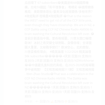
瓜田理下 67 subscribers😂美國退咗66個國際機
構，拉咗59國起「和平理事會」 粵精彩 😂國際關係
格局：美歐關係惡化/臺美深化經貿關係/多極世界？
#政經點評 程曉農#政經點評 😂That is the reason
the WEST need to get rid of all the CCP little pink,
even though they have citizenship. We are in NZ, a
CCP DaMa using CCP NZ Chinese Radio AM936 to
brain washing the Cultural Revolution left over. 😂
金窮計劃直指中俄，要吞格陵蘭，川普大開口嚇壞
歐洲！冰封之島突變全球熱點，身價倍增；全球版
圖大重置，北極戰爭開打？歐洲空心，北約開裂，
川普耍橫有理由； #精英論壇 1/22/2026 精英論壇
58k subscriber😂😂😂😂😂 4天前 回复(0) 支持(0)
反对(0) 2天前 回复(0) 支持(0) 反对(0) NZWorkhorse
😂😂中國最先進科技的真相，在2025-2026的兩場戰
爭中被揭開！【文昭思緒飛揚511期】 文昭思緒飛揚
- Wen Zhao Studio😂That was a celebration in the
CCP NZ Chinese Radio AM936. The DaMa was
brain washing the Cultural Revolution left over in
NZ.😂😂😂😂😂😂 1天前 回复(0) 支持(0) 反对(0) 1
天前 回复(0) 支持(0) 反对(0) 1天前 回复(0) 支持(0) 反
对(0)
回复(0)
支持(
0
)
反对(
0
)
半年前