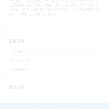
下一篇：
11/02/2026 新西兰式公共贪腐欺诈或被严重低估|
工党猛批新印自贸协定|对台！对港！中国发白皮书！国安伸
进金融、航运|法要对对中国搞广场协议2.0|比亚迪起诉美国
政府|日本加入北约步伐！援乌
栏目索引
我爱纽西兰
环球新视点
新闻风景线
相关内容