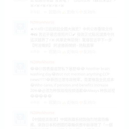
🚨⚡️🚨⚡️🚨⚡️🚨⚡️🚨⚡️🚨
回复(0)
支持(
1
)
反对(
0
)
半年前
NZWorkhorse
🔥☠️4月1日起掀起全國大饑荒？中共公布重磅文件
👁️📸 習近平最忌恨照片💥🧨 倫敦正式點名譴責中共
這次越界了⚡️🚨 共軍史無前例！驚爆習近平下一步
【阿波羅網】 阿波羅新聞網 - 熱點直擊
回复(0)
支持(
0
)
反对(
0
)
半年前
NZWorkhorse
😂😂川普表面道贺私下暴怒😂😂 Another brain
washing day😂Wot not mention anything CCP
news????😂新西兰限市政税率，竟要推高全民成本
😂Who cares, if pension and benefits increase
20%😂必须为种族歧视视频道歉😂Always 种族歧视
😂😂😂😂😂
回复(0)
支持(
0
)
反对(
0
)
半年前
NZWorkhorse
【中國經濟崩潰】中國高鐵系統因強烈地震而癱
瘓。來自日本和德國的車輪供應中斷導致了「一個