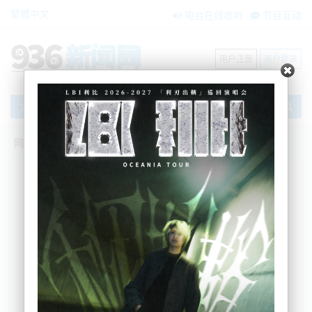
繁體中文
电台在线收听
节目互动
用户注册
用户登录
文章
网站首页
节目互动
我爱纽西兰
10/02/2026 新西兰硬刚特朗普：必须道
歉！|纽航空乘罢工！44国际航班取消|爱
泼斯坦2百万遗产，竟留给NZ前军人|冲绳
反美阵营全军覆没！川普表面道贺私下暴
怒：不满日本拖延5千亿投资|俄证实大批
苏-57战机交付
吴蔓
2026-02-10 05:57:57