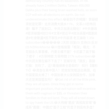
democracy country has its weakness. In HK
already have 2 million DaMa, Taiwan 400,000
DaMa plus their being brain washed kids, so soon
CCP will win all elections on earth. Do not
underestimate this effect.😂窮到不許喊餓！質疑經
濟就是犯罪！北京消費大跳水11%，文革2.0恐怖回
潮！騙不了就封口，中共正加速北韓化！#中共暴政
#經濟崩盤#封口令#文革#習近平#政治高壓#國進民
退#社會動盪#民不聊生#中共崩潰 老王論政 7.35k
subscribers😂😂😂😂😂 2天前 回复(0) 支持(0) 反对
(0) NZWorkhorse 😂川普格陵蘭「框架」曝光：不
花錢永久軍事權，丹麥主權不變？卡尼贏了面子輸
了裡子 ｜#方菲時間 方菲時間 217k subscribers😂
中共謊言實在編不下去了？官媒罕見「跳反」直接
打臉：別吹了，這1萬億順差全是假的！ 知行【爆料
TV】😂清查在美中国人！把党奴党棍送出美国，在
外国爱国太难了！中国加拿大公安跨国合作，加拿
大还是美国盟友吗？ 😂Get rid of all the little pink,
they are all spies. Once they get in some
important position, that evil nation will incentive
them with vaginas or $$$, or threaten their
families in that evil land. They will all kneel down
to spy hawk the US.😂大飛機“脆皮”真相與官場“養
成系”圍獵：中國式“面子工程”的里子到底有多虛？