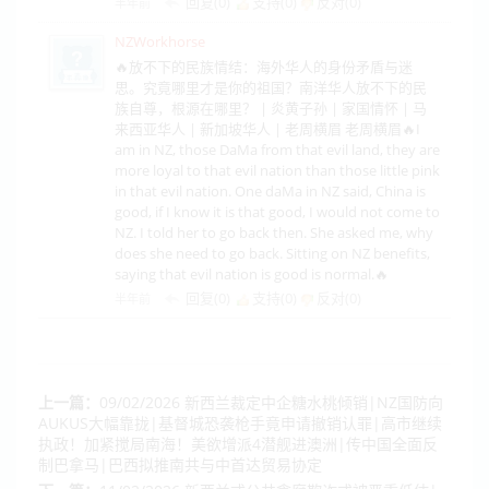
回复(0)
支持(
0
)
反对(
0
)
半年前
NZWorkhorse
🔥放不下的民族情结：海外华人的身份矛盾与迷
思。究竟哪里才是你的祖国？南洋华人放不下的民
族自尊，根源在哪里？ | 炎黄子孙 | 家国情怀 | 马
来西亚华人 | 新加坡华人 | 老周横眉 老周横眉🔥I
am in NZ, those DaMa from that evil land, they are
more loyal to that evil nation than those little pink
in that evil nation. One daMa in NZ said, China is
good, if I know it is that good, I would not come to
NZ. I told her to go back then. She asked me, why
does she need to go back. Sitting on NZ benefits,
saying that evil nation is good is normal.🔥
回复(0)
支持(
0
)
反对(
0
)
半年前
上一篇：
09/02/2026 新西兰裁定中企糖水桃倾销|NZ国防向
AUKUS大幅靠拢|基督城恐袭枪手竟申请撤销认罪|高市继续
执政！加紧搅局南海！美欲增派4潜舰进澳洲|传中国全面反
制巴拿马|巴西拟推南共与中首达贸易协定