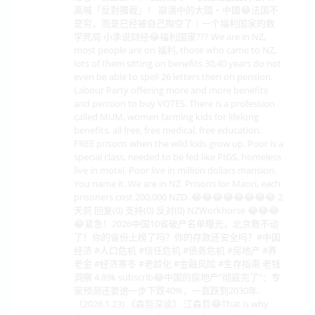
高喊「反對獨裁」！ 崩潰中的大國・中國😂法国不
是穷，而是已经被自己掏空了｜一个福利国家的数
学死局 小李说财经😂福利国家??? We are in NZ,
most people are on 福利, those who came to NZ,
lots of them sitting on benefits 30,40 years do not
even be able to spell 26 letters then on pension.
Labour Party offering more and more benefits
and pension to buy VOTES. There is a profession
called MUM, women farming kids for lifelong
benefits, all free, free medical, free education,
FREE prisons when the wild kids grow up. Poor is a
special class, needed to be fed like PIGS, homeless
live in motel. Poor live in million dollars mansion.
You name it. We are in NZ. Prisons for Maori, each
prisoners cost 200,000 NZD. 😂😂😂😂😂😂😂😂 2
天前 回复(0) 支持(0) 反对(0) NZWorkhorse 😂😂😂
😂紧急！2026中国10省破产名单曝光，北京救不动
了！你的省份上榜了吗？你的存款还安全吗？#中国
经济 #人口危机 #信任危机 #债务危机 #房地产 #养
老金 #经济寒冬 #老龄化 #金融风险 #生存指南 老钱
洞察 4.89k subscrib😂中国的房地产“彻底完了”：专
家预测还要进一步下跌40%，一直跌到2030年.
（2026.1.23) 《森哲深谈》 江森哲😂That is why