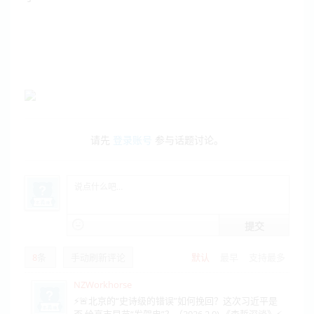
请先
登录账号
参与话题讨论。
提交
8
条
手动刷新评论
默认
最早
支持最多
NZWorkhorse
⚡️🚨北京的“史诗级的错误”如何挽回？这次习近平是
否 给高市早苗“发贺电”？（2026.2.9) 《森哲深谈》⚡️