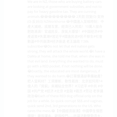
We are in NZ, those who are buying battery cars
are looking at government subsidies, and not to
pay for heavy gasoline tax. They are cunning
animals.😂😂😂😂😂😂😂😂😂 2天前 回复(0) 支持
(0) 反对(0) NZWorkhorse 😂中國進入至暗時刻：中
產大滅絕，底層互害，經濟已入死局！10萬人搶合
肥跑滴滴！官逼民反，戾氣大爆發！#中国经济#中
產返貧#失業潮#習近平#國進民退#民不聊生#社會
動盪#中共崩潰#经济衰退 老王論政 7.58k
subscriber😂Do not let that evil nation gets
strong, they will attack the whole world.😂I have a
DaMa at home, she told me that, when she was in
that evil land. Everything she wanted to do, must
go with a RED pocket, if not nothing will be done.
😂Exactly, the educated are most dangerous, if
they wanted to do harm.😂訂單爆滿卻準備破產？
把人當耗材？工資腰斬、軟性裁員：北京如何用14
億人的「貧窮」來補貼全世界？#习近平 #中共 #中
国 #共产党 #经济 #北京 #金融 #裁员 #劳动 老李講
政治😂Each of these RED dog official only on the
job for a while. So quick corrupt $$$ and vaginas,
quick send 2nd, 3rd generations to the US. Who
cares the mess.😂【中國經濟崩潰】中國學生憤怒
爆發！撕毀課本，砸毀校門……抗議活動聲勢浩大，