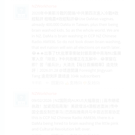
NZWorkhorse
2020年中美新冷戰的開端/中共第四次進入冷戰#政
經點評 程曉農#政經點評😂Use DaMas vaginas,
already 400,000 DaMa in Taiwan, plus their being
brain washed kids. So as the whole world. We are
in NZ, DaMa is brain washing in CCP NZ Chinese
Radio AM936. So do not look down brain washing,
that evil nation will win all elections on earth later.
😂🔥🔥出事了❗大批軍車衝破封鎖直撲中南海❗82集團
軍入京「除習」❓中共政權正在瓦解中... 😂軍變在
即？習「緩兵計」大清洗【每日直播精華】遠見快
評｜2026.01.28 @靖遠開講 Foresight Jingyuan
Tang 遠見快評 唐靖遠 334k subscribers
回复(0)
支持(
0
)
反对(
0
)
半年前
NZWorkhorse
09/02/2026 |NZ国防向AUKUS大幅靠拢||高市继续
执政！加紧搅局南海！美欲增派4潜舰进澳洲|传中
国全面反制巴拿马|巴西拟推南共与中首达贸易协定
this is CCP NZ Chinese Radio AM836, there is a
DaMa being hired to brain washing the little pink
and Cultural Revolution left over.