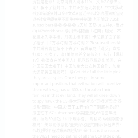
濟就是犯罪！北京消費大跳水11%，文革2.0恐怖回
潮！騙不了就封口，中共正加速北韓化！#中共暴政
#經濟崩盤#封口令#文革#習近平#政治高壓#國進民
退#社會動盪#民不聊生#中共崩潰 老王論政 7.35k
subscribers😂😂😂😂😂 2天前 回复(0) 支持(0) 反对
(0) NZWorkhorse 😂川普格陵蘭「框架」曝光：不
花錢永久軍事權，丹麥主權不變？卡尼贏了面子輸
了裡子 ｜#方菲時間 方菲時間 217k subscribers😂
中共謊言實在編不下去了？官媒罕見「跳反」直接
打臉：別吹了，這1萬億順差全是假的！ 知行【爆料
TV】😂清查在美中国人！把党奴党棍送出美国，在
外国爱国太难了！中国加拿大公安跨国合作，加拿
大还是美国盟友吗？ 😂Get rid of all the little pink,
they are all spies. Once they get in some
important position, that evil nation will incentive
them with vaginas or $$$, or threaten their
families in that evil land. They will all kneel down
to spy hawk the US.😂大飛機“脆皮”真相與官場“養
成系”圍獵：中國式“面子工程”的里子到底有多虛？
瓜田理下 67 subscribers😂美國退咗66個國際機
構，拉咗59國起「和平理事會」 粵精彩 😂國際關係
格局：美歐關係惡化/臺美深化經貿關係/多極世界？
#政經點評 程曉農#政經點評 😂That is the reason
the WEST need to get rid of all the CCP little pink,