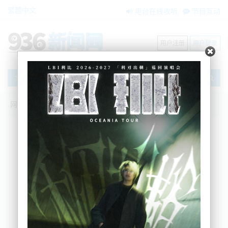
繁體中文
电台在线收听
节目互动
用户注册
用户登录
文章
网站首页
节目互动
我爱纽西兰
05/02/2026 新西兰并入澳洲？社区激论放
弃主权|5.4%!NZ失业率十年新高|中美俄
密集通话！东部沿海阵地导弹全时竖立|高
市：自卫队入宪！|欧盟和美挑战稀土|美
伊海上对峙后核谈判仍将推进
吴蔓
2026-02-05 06:01:10