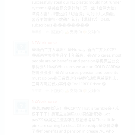
successfully steal our NZ plastic mould hot runner
systems.😂美台建交倒計時！這一聲「台灣大使」
喊得太響！川普這招「切香腸」切到中共大動脈，
習近平氣瘋卻不敢動？ 知行【爆料TV】 24.8k
subscribers 😂😂😂😂😂😂😂😂
回复(0)
支持(
0
)
反对(
0
)
半年前
NZWorkhorse
😂新西兰并入澳洲？😂No way, 新西兰并入CCP？
😂新西兰失业率升至十年新高，😂Who cares, most
people are on benefits and pension😂奥克兰公交
票价涨5.1%😂Who cares we are on GOLD CARD😂
物价涨涨涨！😂Who cares, pension and benefits
must up 6%😂三名青少年持锤抢劫奥克兰便利店，
三月内两发暴力事件😂Cool FREE Prison😂
回复(0)
支持(
0
)
反对(
0
)
半年前
NZWorkhorse
😂总理硬刚盟友！😂CCP??? That is terrible😂无实
权不干了！奥克兰交通局CEO突然辞职😂 Got
pay???😂奥克兰亚裔学生缺勤爆增😂These little
pink are coming to cheat Citizenships😂涨价潮来
了😂If benefits and pension in crease 7%, who