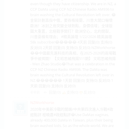
even though they have citizenship. We are in NZ, a
CCP DaMa using CCP NZ Chinese Radio AM936 to
brain washing the Cultural Revolution left over. 😂
金窮計劃直指中俄，要吞格陵蘭，川普大開口嚇壞
歐洲！冰封之島突變全球熱點，身價倍增；全球版
圖大重置，北極戰爭開打？歐洲空心，北約開裂，
川普耍橫有理由； #精英論壇 1/22/2026 精英論壇
58k subscriber😂😂😂😂😂 4天前 回复(0) 支持(0)
反对(0) 2天前 回复(0) 支持(0) 反对(0) NZWorkhorse
😂😂中國最先進科技的真相，在2025-2026的兩場戰
爭中被揭開！【文昭思緒飛揚511期】 文昭思緒飛揚
- Wen Zhao Studio😂That was a celebration in the
CCP NZ Chinese Radio AM936. The DaMa was
brain washing the Cultural Revolution left over in
NZ.😂😂😂😂😂😂 1天前 回复(0) 支持(0) 反对(0) 1
天前 回复(0) 支持(0) 反对(0)
回复(0)
支持(
0
)
反对(
0
)
半年前
NZWorkhorse
2020年中美新冷戰的開端/中共第四次進入冷戰#政
經點評 程曉農#政經點評😂Use DaMas vaginas,
already 400,000 DaMa in Taiwan, plus their being
brain washed kids. So as the whole world. We are