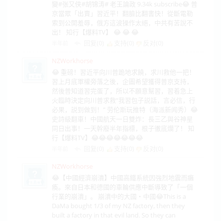
變#张又侠#胡锦涛# 老王論政 9.34k subscribe😂 普
京當眾「出賣」習近平！翻臉比翻書快！從斷電勒
索到公開羞辱，俄方這波操作太絕，中共有苦說不
出！ 知行【爆料TV】 😂 😂 😂
回复(0)
支持(
0
)
反对(
0
)
半年前
NZWorkhorse
😂 重磅！習近平向川普跪地求饒，求川救他一把！
習上月底軍權旁落之後，企圖希望獲得普京支持，
然後普知道習完蛋了，所以不願意幫習，習着急上
火臨時決定向川普求救“我習包子説話，言必信，行
必果，説到做到！” 劳伦斯玩推特（海派新闻秀）😂
史詩級翻車！中國航天一日雙炸：長三乙與谷神星
同日出事！一天幹廢半年指標，根子徹底爛了！ 知
行【爆料TV】😂😂😂😂😂😂😂
回复(0)
支持(
0
)
反对(
0
)
半年前
NZWorkhorse
😂【中國經濟崩潰】中國高鐵系統因強烈地震而癱
瘓。來自日本和德國的車輪供應中斷導致了「一個
行業的崩潰」。 崩潰中的大國・中國😂This is a
DaMa bought 1/3 of my NZ factory, then they
built a factory in that evil land. So they can