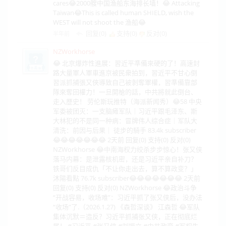
cares😂2000艘中国渔船东海排长墙！😂 Attacking
Taiwan😂This is called human SHIELD, wish the
WEST will not shoot the 渔船😂
回复(0)
支持(
0
)
反对(
0
)
半年前
NZWorkhorse
😂 北京爆炸性進展：習近平準備來硬的了！高速封
路大量軍人軍車進京被民衆拍到，習近平不甘心倒
習派抓捕張又俠導致自己被剝奪軍權，習準備靠部
隊來奪回權力！一旦開槍的話，中共將就此倒台、
走入歷史！ 劳伦斯玩推特（海派新闻秀）😂58 中央
军委被团灭：一支脑瘫军队｜习近平跟毛泽东、斯
大林犯的不是同一种病：冒牌伟人综合症｜军队大
清洗：前因与后果｜ 徒步的騎手 83.4k subscriber
😂😂😂😂😂😂😂 2天前 回复(0) 支持(0) 反对(0)
NZWorkhorse 😂中南海权力绞杀步步惊心！张又侠
落马内幕：是泄露核机密，还是习近平亲自补刀？
铁哥们反目成仇「不让你走出去，算不算政变？」
沐陽看點 76.7k subscriber😂😂😂😂😂😂😂 2天前
回复(0) 支持(0) 反对(0) NZWorkhorse 😂政治斗争
“开战容易，收场难”：习近平抓了张又侠后，没办法
“收场”了.（2026.1.27) 《森哲深谈》 江森哲 😂军队
集体沉默＝造反？习近平抓捕张又侠，正在彻底烂
尾！ #习近平 #张又侠 #刘振立 #中共政变 #军权失