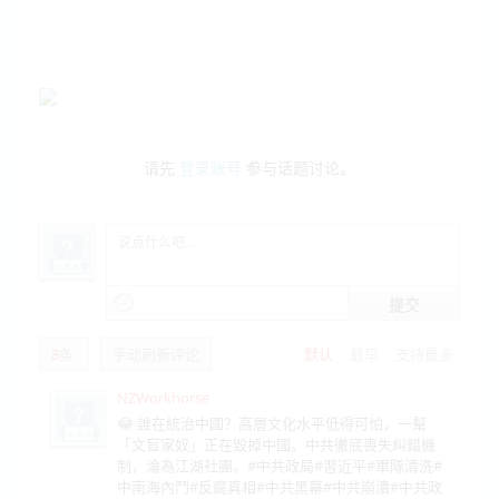
请先
登录账号
参与话题讨论。
提交
8
条
手动刷新评论
默认
最早
支持最多
NZWorkhorse
😂 誰在統治中國？高層文化水平低得可怕，一幫
「文盲家奴」正在毀掉中國。中共徹底喪失糾錯機
制，淪為江湖社團。#中共政局#習近平#軍隊清洗#
中南海內鬥#反腐真相#中共黑幕#中共崩潰#中共政