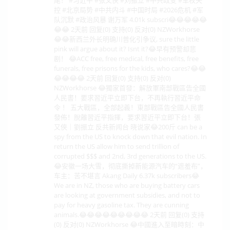
控 #北京局势 #中共内斗 #中国时局 #2026危机 #军
队沉默 #政治风暴 谢万军 4.01k subscri😂😂😂😂😂
😂😂 2天前 回复(0) 支持(0) 反对(0) NZWorkhorse
😂😂新西兰外长明确川普化引争议, sure the little
pink will argue about it? Isnt it?😂早有预警却悲
剧！ 😂ACC free, free medical, free benefits, free
funerals, free prisons for the kids, who cares?😂😂
😂😂😂😂 2天前 回复(0) 支持(0) 反对(0)
NZWorkhorse 😂獨家首發：解放軍南部戰區告全國
人民書！要求習近平立即下台，不再執行習近平命
令 ！ 五大戰區，全部起義！東部戰區告全國人民書
發佈！脫離習近平指揮，要求習近平立即下台！張
又俠｜劉振立 反共新闻台 晓说家😂200斤 can be a
spy from the US to knock down that evil nation. In
return the US allow him to send trillion of
corrupted $$$ and 2nd, 3rd generations to the US.
😂安徽一场大雪，彻底撕掉新能源汽车的“遮羞布”，
车主：苦不堪言 Akang Daily 6.37k subscribers😂
We are in NZ, those who are buying battery cars
are looking at government subsidies, and not to
pay for heavy gasoline tax. They are cunning
animals.😂😂😂😂😂😂😂😂😂 2天前 回复(0) 支持
(0) 反对(0) NZWorkhorse 😂中國進入至暗時刻：中