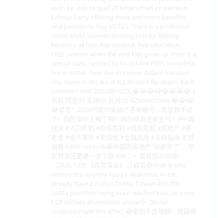
even be able to spell 26 letters then on pension.
Labour Party offering more and more benefits
and pension to buy VOTES. There is a profession
called MUM, women farming kids for lifelong
benefits, all free, free medical, free education,
FREE prisons when the wild kids grow up. Poor is a
special class, needed to be fed like PIGS, homeless
live in motel. Poor live in million dollars mansion.
You name it. We are in NZ. Prisons for Maori, each
prisoners cost 200,000 NZD. 😂😂😂😂😂😂😂😂 2
天前 回复(0) 支持(0) 反对(0) NZWorkhorse 😂😂😂
😂紧急！2026中国10省破产名单曝光，北京救不动
了！你的省份上榜了吗？你的存款还安全吗？#中国
经济 #人口危机 #信任危机 #债务危机 #房地产 #养
老金 #经济寒冬 #老龄化 #金融风险 #生存指南 老钱
洞察 4.89k subscrib😂中国的房地产“彻底完了”：专
家预测还要进一步下跌40%，一直跌到2030年.
（2026.1.23) 《森哲深谈》 江森哲😂That is why
democracy country has its weakness. In HK
already have 2 million DaMa, Taiwan 400,000
DaMa plus their being brain washed kids, so soon
CCP will win all elections on earth. Do not
underestimate this effect.😂窮到不許喊餓！質疑經