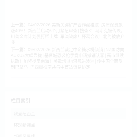
上一篇：
04/02/2026 美新关键矿产合作藏猫腻|房屋保费飙
涨40%！新西兰启动6个月紧急审查|搜查X！马斯克被传唤，
川普金库计划强打稀土牌|军演缺席！杯葛会议！北约被放弃
喽
下一篇：
09/02/2026 新西兰裁定中企糖水桃倾销|NZ国防向
AUKUS大幅靠拢|基督城恐袭枪手竟申请撤销认罪|高市继续
执政！加紧搅局南海！美欲增派4潜舰进澳洲|传中国全面反
制巴拿马|巴西拟推南共与中首达贸易协定
栏目索引
我爱纽西兰
环球新视点
新闻风景线