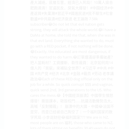
產大滅絕，底層互害，經濟已入死局！10萬人搶合
肥跑滴滴！官逼民反，戾氣大爆發！#中国经济#中
產返貧#失業潮#習近平#國進民退#民不聊生#社會
動盪#中共崩潰#经济衰退 老王論政 7.58k
subscriber😂Do not let that evil nation gets
strong, they will attack the whole world.😂I have a
DaMa at home, she told me that, when she was in
that evil land. Everything she wanted to do, must
go with a RED pocket, if not nothing will be done.
😂Exactly, the educated are most dangerous, if
they wanted to do harm.😂訂單爆滿卻準備破產？
把人當耗材？工資腰斬、軟性裁員：北京如何用14
億人的「貧窮」來補貼全世界？#习近平 #中共 #中
国 #共产党 #经济 #北京 #金融 #裁员 #劳动 老李講
政治😂Each of these RED dog official only on the
job for a while. So quick corrupt $$$ and vaginas,
quick send 2nd, 3rd generations to the US. Who
cares the mess.😂【中國經濟崩潰】中國學生憤怒
爆發！撕毀課本，砸毀校門……抗議活動聲勢浩大，
高喊「反對獨裁」！ 崩潰中的大國・中國😂法国不
是穷，而是已经被自己掏空了｜一个福利国家的数
学死局 小李说财经😂福利国家??? We are in NZ,
most people are on 福利, those who came to NZ,
lots of them sitting on benefits 30,40 years do not