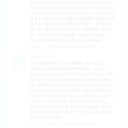
in NZ, DaMa is brain washing in CCP NZ Chinese
Radio AM936. So do not look down brain washing,
that evil nation will win all elections on earth later.
😂🔥🔥出事了❗大批軍車衝破封鎖直撲中南海❗82集團
軍入京「除習」❓中共政權正在瓦解中... 😂軍變在
即？習「緩兵計」大清洗【每日直播精華】遠見快
評｜2026.01.28 @靖遠開講 Foresight Jingyuan
Tang 遠見快評 唐靖遠 334k subscribers 😂
回复(0)
支持(
0
)
反对(
0
)
半年前
NZWorkhorse
😂🔥🔥美新关键矿产合作藏猫腻|😂no way it
should be 新美, 🔥房屋保费飙涨40%！🔥Does
benefits and pension 飙涨40%😂川普强打稀土牌|
🔥Or that evil nation 强打稀土牌|???🔥前总理施
压！😂Why that much SAYING???🔥太荒谬🔥Why
that muc coitizing???😂新西兰女警执法遭痛批🔥
Go to CCP HK, the cop dogs use Tear gas and steel
batons to beat people, why DaMa not saying
anything???🔥竖个手势 😂Middle finger???🔥失业
率近十年高位🔥Who cares??? We are on benefits
and pension😂🔥
回复(0)
支持(
0
)
反对(
0
)
半年前