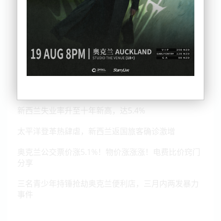
啥！新西兰并入澳洲？社区激论放弃主权
新西兰失业率升至十年新高，达5.4%
太平洋登革热肆虐，新西兰返国旅客确诊激增
奥克兰公交票价涨5.1%！物价涨涨涨！电费比价窍门
分享
三名青少年持锤抢劫奥克兰便利店，三月内两发暴力
事件