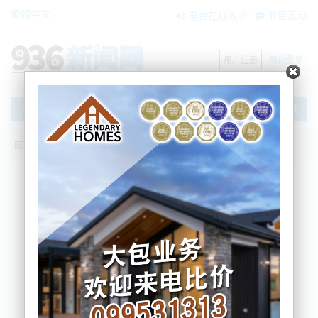
繁體中文
电台在线收听
节目互动
用户注册
用户登录
文章
网站首页
新闻资讯
大洋洲新闻
惊天大瓜：爱泼斯坦聘新西兰前国防军当
“管家”
BNE
2026-02-04 15:54:32
日前，美国司法部曝光的上百万页的“爱泼斯坦文件
中”，一对新西兰夫妻的名字赫然出现，搜索发现有上