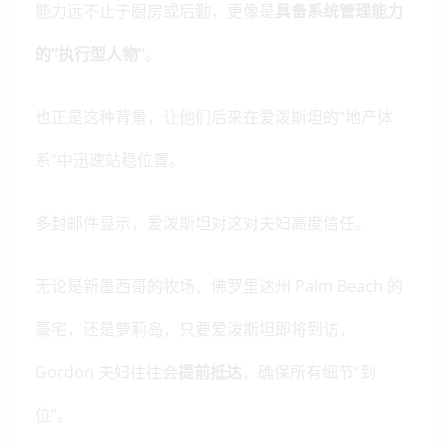
能力远不止于厨房或后勤，更像是
具备系统管理能力
的“执行型人物”
。
也正是这种背景，让他们后来在爱泼斯坦的“地产体
系”中迅速站稳位置。
多封邮件显示，爱泼斯坦对这对夫妇高度信任。
无论是新墨西哥的牧场、佛罗里达州 Palm Beach 的
豪宅，还是萝莉岛，只要爱泼斯坦即将到访，
Gordon 夫妇往往会
提前抵达
，确保所有细节“到
位”。