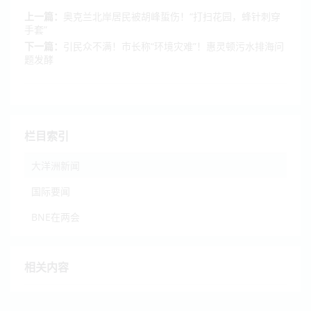
上一篇：
奥克兰北岸居民被胡峰蜇伤！“打扫花园，蜂针刺穿
手套”
下一篇：
引民众不满！市长称“环境灾难”！惠灵顿污水排海问
题发酵
栏目索引
大洋洲新闻
国际要闻
BNE在两会
相关内容