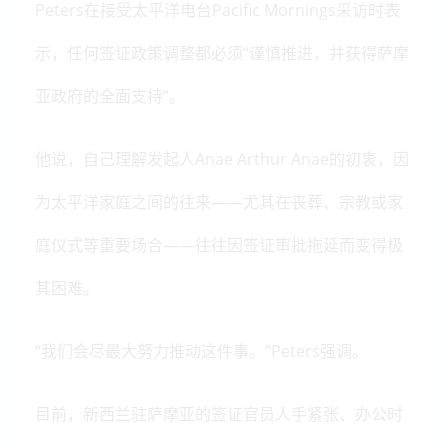
Peters在接受太平洋电台Pacific Mornings采访时表
示，任何签证政策调整都必须“谨慎推进，并获得萨摩
亚政府的全面支持”。
他说，自己理解发起人Anae Arthur Anae的初衷，因
为太平洋家庭之间的往来——尤其在丧葬、宗教或家
庭仪式等重要场合——往往因签证审批拖延而变得极
其困难。
“我们会尽最大努力推动这件事。”Peters强调。
目前，新西兰驻萨摩亚的签证官员人手紧张、办公时