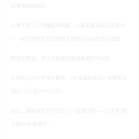
的重要组成部分。
从季节性工人到橄榄球明星，从家庭教会到社区服务
——他们的存在早已深植于新西兰社会的方方面面。
但签证壁垒，常让这层连结显得脆弱而不对等。
在新西兰的太平洋社群中，“去探望病重亲人却被签证
拖延”几乎成为共同记忆。
因此，这场请愿不只是为了一纸通行权——它关乎“被
平等对待”的尊严。