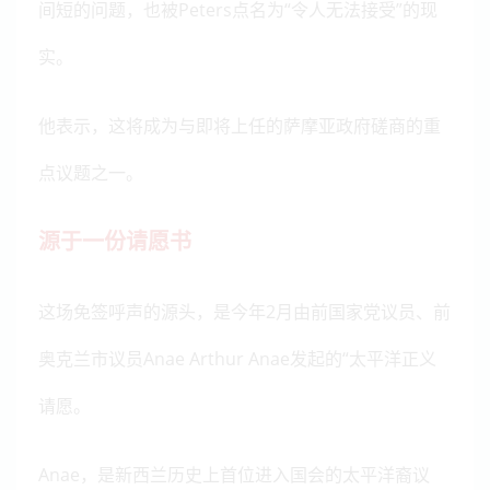
间短的问题，也被Peters点名为“令人无法接受”的现
实。
他表示，这将成为与即将上任的萨摩亚政府磋商的重
点议题之一。
源于一份请愿书
这场免签呼声的源头，是今年2月由前国家党议员、前
奥克兰市议员Anae Arthur Anae发起的“太平洋正义
请愿。
Anae，是新西兰历史上首位进入国会的太平洋裔议