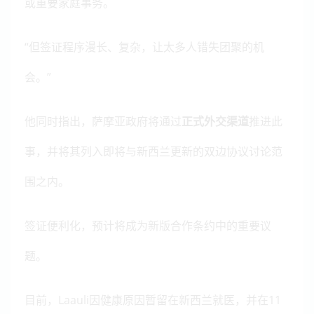
或重要家庭事务。
“但签证程序漫长、复杂，让太多人错失团聚的机
会。”
他同时指出，萨摩亚政府将通过
正式外交渠道
推进此
事，并将其列入即将与新西兰更新的双边协议讨论范
围之内。
签证便利化，预计将成为新版合作条约中的重要议
题。
目前，Laauli因健康原因暂留在新西兰就医，并在11