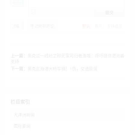
提交
0
条
手动刷新评论
默认
最早
支持最多
上一篇：
奥克兰一线社工称无家可归者激增：呼吁提供更完善
支持
下一篇：
奥克兰海港大桥车祸！1伤，交通延误
栏目索引
大洋洲新闻
国际要闻