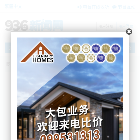
繁體中文
电台在线收听
节目互动
用户注册
用户登录
文章
网站首页
新闻资讯
大洋洲新闻
刚刚！新西兰外长表态：对六个国家实行
“3个月免签”！
BNE
2025-11-07 16:44:18
突发，新西兰外长点头，持这六个国家护照的居民未
来可以免签入境三个月！