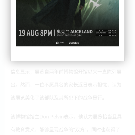
悉，该展再现了德国党卫军第1装甲师“阿道夫·希特勒
警卫旗队师”（1st SS Panzer Division Leibstandarte
SS Adolf Hitler）的军营场景。而该部队曾作为希特
勒的贴身警卫，并在二战期间于希腊与新西兰军队交
战。
信息显示，展览自两年前博物馆开馆以来一直陈列展
出。然而，一位不愿具名的家长近日表示担忧，认为
该展览美化了该部队及其所犯下的战争暴行。
该博物馆馆主Don Pelvin表示，他认为展览恰当且具
有教育意义，能够呈现战争的“双方”，同时也获得了