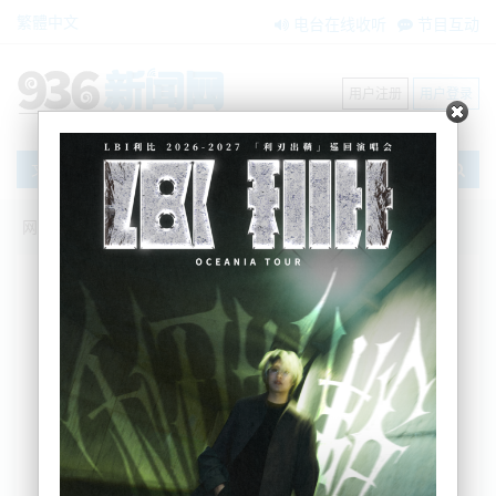
繁體中文
电台在线收听
节目互动
用户注册
用户登录
文章
网站首页
新闻资讯
大洋洲新闻
坎特伯雷一博物馆纳粹装备展出引争议：
但有民众表示历史不应被回避
Nemo
2025-11-05 08:40:54
综合本地媒体信息，坎特伯雷南部的Geraldine
Military Museum因一项纳粹相关展览引发争议。据