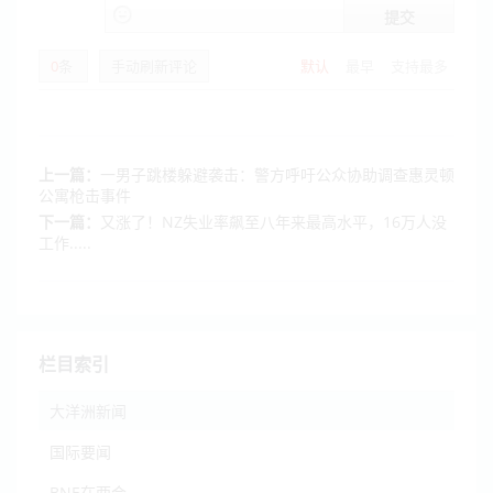
提交
0
条
手动刷新评论
默认
最早
支持最多
上一篇：
一男子跳楼躲避袭击：警方呼吁公众协助调查惠灵顿
公寓枪击事件
下一篇：
又涨了！NZ失业率飙至八年来最高水平，16万人没
工作.....
栏目索引
大洋洲新闻
国际要闻
BNE在两会