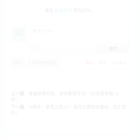
请先
登录账号
参与评论。
提交
0
条
手动刷新评论
默认
最早
支持最多
上一篇：
靠骗疫情补贴，维持奢靡生活！NZ亚裔老板“入
狱”！
下一篇：
“4青年，拿弯刀闯入”！奥克兰理发店遭劫，员工受
伤！