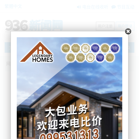
繁體中文
电台在线收听
节目互动
用户注册
用户登录
文章
网站首页
新闻资讯
大洋洲新闻
新西兰最火美妆品牌“重生”！首家回归店铺
开在南岛，主打“沉浸式体验”！
BNE
2025-11-04 16:19:45
The Body Shop在新西兰“浴火重生”?!回归后的首家店
铺开在南岛。