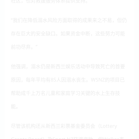
社区，也对救援服务体系提供支持。
“我们在降低溺水风险方面取得的成果来之不易，但仍
存在巨大的安全缺口。如果资金中断，这些努力可能
前功尽弃。”
他强调，溺水仍是新西兰娱乐活动中导致死亡的首要
原因，每年平均有85人因溺水丧生。WSNZ的项目已
帮助成千上万名儿童和家庭学习关键的水上生存技
能。
尽管该机构还从新西兰彩票基金委员会（Lottery