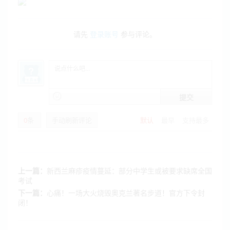
请先
登录账号
参与评论。
提交
0
条
手动刷新评论
默认
最早
支持最多
上一篇：
新西兰麻疹疫情蔓延：部分中学生或被要求缺席全国
考试
下一篇：
心痛！一场大火烧毁奥克兰著名步道！官方下令封
闭！