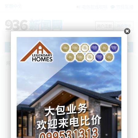
繁體中文
电台在线收听
节目互动
用户注册
用户登录
文章
网站首页
新闻资讯
大洋洲新闻
继续减钱：新西兰防溺水机构将失去政府
百万纽币资助
Nemo
2025-11-04 08:33:34
根据今早本地媒体的信息，新西兰最主要的防溺水机
构Water Safety New Zealand（WSNZ）将在明年失