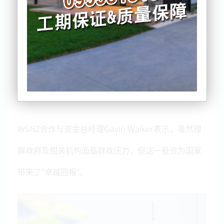
去每年110万纽币的政府资助。
据新西兰意外赔偿公司ACC确认，自 2026年起将终止
与WSNZ的资助合作关系。这项合作始于2005年，在
过去近20年间，WSNZ与ACC共同推动全国性安全教
育与预防项目，使新西兰的溺水风险下降约 25%。
WSNZ合作与资金总经理Gavin Walker表示，虽然理
解政府及相关机构面临财政压力，但这一投资为国家
带来了“卓越回报”。