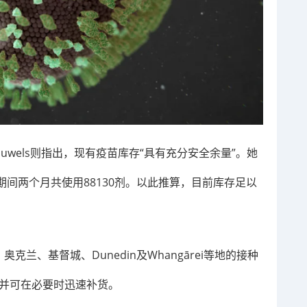
 Pouwels则指出，现有疫苗库存“具有充分安全余量”。她
情期间两个月共使用88130剂。以此推算，目前库存足以
兰、基督城、Dunedin及Whangārei等地的接种
，并可在必要时迅速补货。