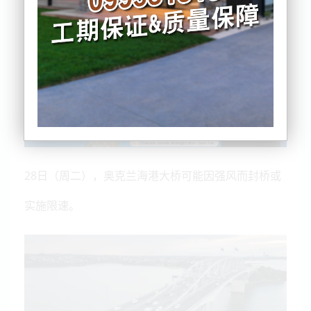
28日（周二），奥克兰海港大桥可能因强风而封桥或
实施限速。