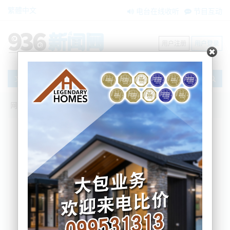
繁體中文
电台在线收听
节目互动
用户注册
用户登录
文章
网站首页
新闻资讯
大洋洲新闻
关注天气：奥克兰海港大桥随时关，风太
大北岸居民“不宜上桥”！
BNE
2025-10-28 11:32:11
新一轮风暴来袭。新西兰北岛中北部和南岛中北部遭
遇强降雨和大风。