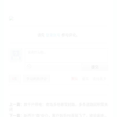
请先
登录账号
参与评论。
提交
0
条
手动刷新评论
默认
最早
支持最多
上一篇：
数千户停电：南岛多地暴雪封路，多条道路因积雪关
闭
下一篇：
新西兰“蠢”中介，客户到手PR直接飞了，被迫离境…