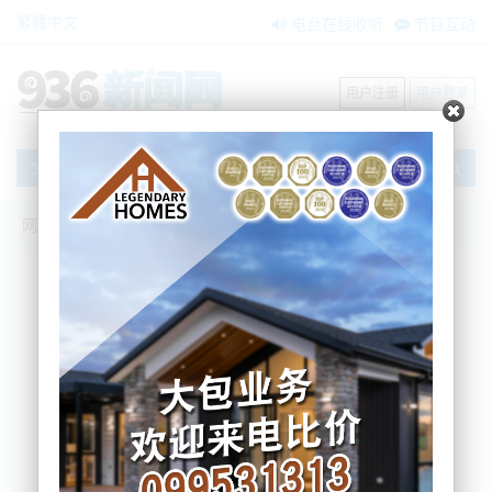
繁體中文
电台在线收听
节目互动
用户注册
用户登录
文章
网站首页
新闻资讯
大洋洲新闻
最新麻疹病例行动轨迹：“去过这家咖啡厅
的人，易感染”！
BNE
2025-10-23 15:04:53
新西兰卫生官员近日确认，麻疹病例在全国多地出
现，包括曼纳瓦图、纳尔逊和奥克兰。