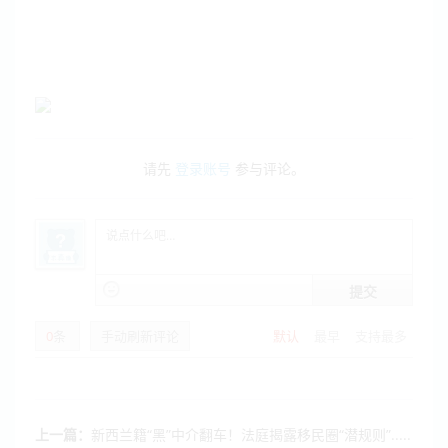
请先
登录账号
参与评论。
提交
0
条
手动刷新评论
默认
最早
支持最多
上一篇：
新西兰籍“黑”中介翻车！法庭揭露移民圈“潜规则”.....