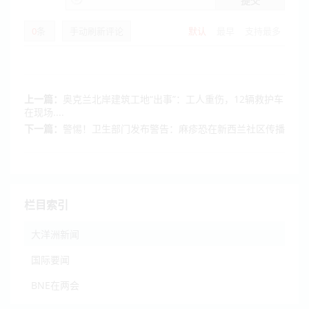
提交
0
条
手动刷新评论
默认
最早
支持最多
上一篇：
奥克兰北岸建筑工地“出事”：工人重伤，12辆救护车
在现场....
下一篇：
警惕！卫生部门发布警告：麻疹恐在新西兰社区传播
栏目索引
大洋洲新闻
国际要闻
BNE在两会