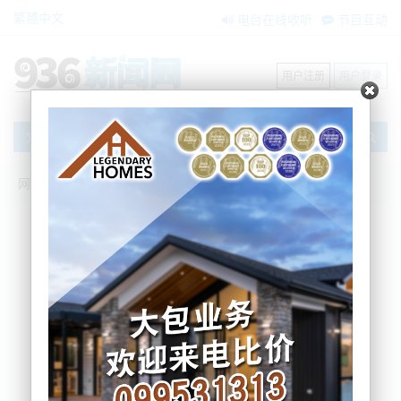
繁體中文
电台在线收听
节目互动
用户注册
用户登录
文章
网站首页
新闻资讯
大洋洲新闻
开业8个月就关门，亚裔老板“倒苦水”：“新
西兰餐饮，谁做谁赔”！
BNE
2025-10-21 16:24:48
谁敢信，在奥克兰庞森比黄金路段的“韩国炸鸡”餐厅
开了8个月就倒闭了。