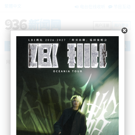
繁體中文
电台在线收听
节目互动
用户注册
用户登录
文章
网站首页
新闻资讯
大洋洲新闻
投票率恐创新低：官方组织呼吁地方选举
制度应尽快改革
Nemo
2025-10-13 08:48:25
根据今早本地媒体信息，Local Government New
Zealand (LGNZ) 表示，新西兰地方选举的投票制度亟