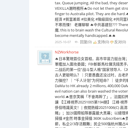
tax. Queue jumping. All the bad, they
VEXILLA潮時務所🔥Do not let them get strong
finger to Australia pilot. The
經濟 #貧富差距 #拉美化 #階級固化 #共同富裕 
不寒而慄！ 老羅聊聊 🔥中共基建狂??? There is a D
魔, this is to brain wash the Cultural Revolut
become mentally handicapped.🔥🔥
回复(0)
支持(
0
)
反对(
0
)
2025-10-07
NZWorkhorse
🔥日本驚現首位女首相，高市早苗力挺台灣
軍艦加入圍攻委國；FBI斬斷馬杜儸洗錢黑手。
二战后的第一位“战斗型人格”国家领导人.（2025.1
古人更聪明么？｜只要愚蠢还没过时，古老
力操控？｜ “千人计划”为何短命？｜ 徒步的騎手 58.4K sub
DaMa to HK already 2 millions, 400,000 DaMa
evil nation can also brain washed the voters.
world.🔥普京笑稱「不會再幹了」，法
讓 【江峰視界20251005第194期】 江
侈但唔識英文！| 夜間熱線20251006(C
賭」；加沙國際船隊暴露最大黑幕；以總理揭
掃描 #金然 時事金掃描 360K subscr
薪，私企2/3存活艱難；民企500強杭州獨