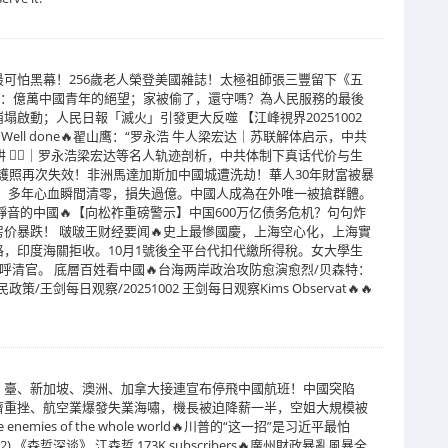
最可怕黑幕！256歲老人榮登美國雜誌！太極祖師張三豐留下《五
簽證：億萬中國青年的絕望；家被偷了，還守嗎？為人民服務的最後
啟動；人民日報「滅火」引發更大反噬 【江峰視界20251002
 Indian. Well done🔥翟山鹰：“罗永浩 牛人梁宏达｜苏联解体启示，中共
 🕵️‍♂️｜罗永浩梁宏达等名人轨迹剖析，中共体制下真话代价与生
ng 🔥戰狼護照再次失效！非洲馬達加斯加中國城遭洗劫！華人30年財富被暴
”。多年心血瞬間清零，損失過億。中國人成為在外唯一被搶群體。
靜音的中國🔥【向松祚重磅警示】中国600万亿债务危机？句句炸
价暴跌！ 啵啵王财经要闻🔥史上最慘國慶，上海空心化，上海實
，印度海關拒收。10月1號後全平台代扣代繳所得稅。女大學生
直呼清官。 底層百姓看中國🔥台海两岸政治攻防愈演愈烈/贝森特：
剑每日观察/20251002 王剑每日观察Kims Observat🔥🔥
、臺、新加坡、澳洲、加拿大接連宣布停飛中國航班！中國突陷
濟重挫、航空業爆發失業海嘯，機長被迫降薪一半，空姐大規模被
the enemies of the whole world🔥川普的“这一招”是习近平最怕
) 《森哲深谈》 江森哲 173K subscribers🔥廣州財政暴亂風暴全