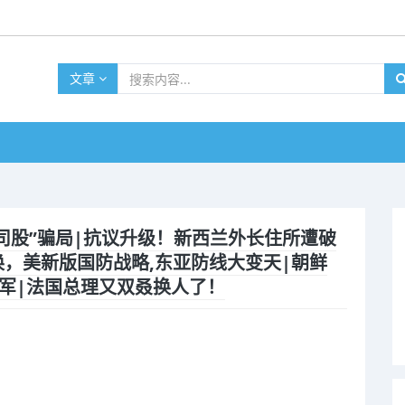
文章
中国公司股”骗局|抗议升级！新西兰外长住所遭破
，美新版国防战略,东亚防线大变天|朝鲜
联军|法国总理又双叒换人了！