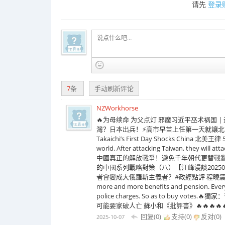
请先
登录
7
条
手动刷新评论
NZWorkhorse
🔥为母续命 为父点灯 邪魔习近平巫术祸国 | 
灣？日本出兵！⚡高市早苗上任第一天就讓北京炸鍋！
Takaichi’s First Day Shocks China 北美王律 51
world. After attacking Taiwan, th
中國真正的解放戰爭！避免千年朝代更替戰
的中國系列戰略對策（八）【江峰漫談20250822第
者會變成大俄羅斯主義者？#政經點評 程曉農#政經點評🔥Sam
more and more benefits and pension. Everyt
police charges. So as to buy
可能要家破人亡 蘇小和《批評書》🔥🔥🔥🔥
回复(0)
支持(
0
)
反对(
0
)
2025-10-07