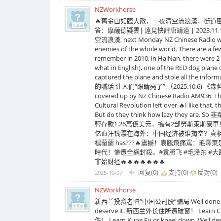
NZWorkhorse
🔥舊金山如臨大敵，一夜清空流浪漢，街道
答：摩薩德疑雲| 遠見快評唐靖遠 | 2023.11.11
空流浪漢, next Monday NZ Chinese Radio will a
enemies of the whole world. There are a few
remember in 2010, in HaiNan, there were 2 C
what in English), one of the RED dog plane
captured the plane and stole all th
的喊话 让人们“眼睛亮了”.（2025.10.6) 《森哲深谈》 江
covered up by NZ Chinese Radio AM936. Ther
Cultural Revolution left over.🔥I like that,
But do they think how lazy they ar
輕存款1.26萬億美元，擁有2部勞斯萊斯豪
亿血汗钱漂在海外：中国经济被谁掏空？真相令人震
楊蘭蘭 has???🔥震撼！袁騰飛痛罵：毛
時代！慘遭全網封殺。#袁腾飞 #毛泽东 #大跃
非始财经🔥🔥🔥🔥🔥🔥🔥
回复(0)
支持(
0
)
反对(
0
)
2025-10-07
NZWorkhorse
新西兰投资者陷“中国公司股”骗局 Well done CCP is good
deserve it. 新西兰外长住所遭破窗！ Learn CCP
件！ Learn Kung Fu or kneel down. Well dese