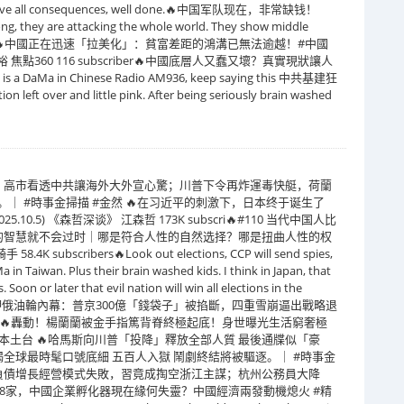
 deserve all consequences, well done.🔥中国军队现在，非常缺钱！
, they are attacking the whole world. They show middle
y are die hard.🔥中國正在迅速「拉美化」：貧富差距的鴻溝已無法逾越！#中國
焦點360 116 subscriber🔥中國底層人又蠢又壞？真實現狀讓人
aMa in Chinese Radio AM936, keep saying this 中共基建狂
ion left over and little pink. After being seriously brain washed
；高市看透中共讓海外大外宣心驚；川普下令再炸運毒快艇，荷蘭
｜ #時事金掃描 #金然 🔥在习近平的刺激下，日本终于诞生了
0.5) 《森哲深谈》 江森哲 173K subscri🔥#110 当代中国人比
的智慧就不会过时｜哪是符合人性的自然选择？哪是扭曲人性的权
scribers🔥Look out elections, CCP will send spies,
 in Taiwan. Plus their brain washed kids. I think in Japan, that
 Soon or later that evil nation will win all elections in the
國扣押俄油輪內幕：普京300億「錢袋子」被掐斷，四重雪崩逼出戰略退
峰·視界🔥轟動！楊蘭蘭被金手指篤背脊終極起底！身世曝光生活窮奢極
) 高清本土台 🔥哈馬斯向川普「投降」釋放全部人質 最後通牒似「豪
全球最時髦口號底細 五百人入獄 鬧劇終結將被驅逐。｜ #時事金
ibers🔥負債增長經營模式失敗，習竟成掏空浙江主謀；杭州公務員大降
占48家，中國企業孵化器現在緣何失靈？中國經濟兩發動機熄火 #精