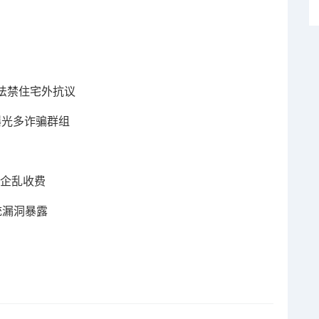
法禁住宅外抗议
A曝光多诈骗群组
险企乱收费
统漏洞暴露