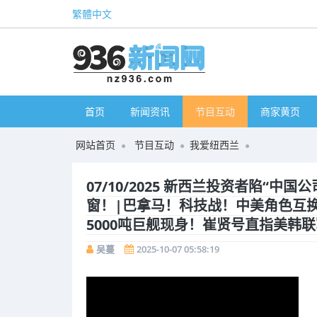
繁體中文
首页
新闻资讯
节目互动
商家黄页
网站首页
节目互动
我爱纽西兰
07/10/2025 新西兰投资者陷“
窗！|巴拿马！科技战！中美角色互换
5000吨巨舰现身！崔贤号直指美韩
吴蔓
2025-10-07 05:58:19