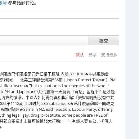
账号
参与话题讨论。
提交
默认
最早
支持最多
迪丽热巴佟丽娅无异乔任梁于朦胧 内参 8.11K su🔥中共敢動台
｜北美王律觀台海第536期｜Japan Protect Taiwan？PM
.6K subscrib🔥That evil nation is the enemies of the whole
ey will attack PH and Japan.🔥中共倒臺第一天竟要「寬恕」習近平？這才是
亂清算的循環，中國人如何得到真相與和解【美智庫應對沒有中共
1112期 江风时刻 235 subscribers🔥爲什麽前蘇聯不同政見
e in NZ, each election, Labour Party, offering
hing legal, gay, drug, prostitute. Some people are FREE of
 votes.🔥獨家：習親自指揮史上最可怕搶錢大行動：一半有錢人要充公，柳傳志
