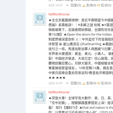
回复(0)
支持(
0
)
反对(
0
)
2025-10-07
NZWorkhorse
🔥全北京最震撼視頻！習近平撕開當今中國
德論》長壽秘訣！｜#未解之謎 扶搖 🔥K
偽裝被撕下，忠誠者開始懷疑，全國性信任崩塌
第192期】🔥Open the doors for the
制度弊端深度剖析 ⚠️｜中共监控下的金融陷阱
存智慧 🎤 翟山鹰洞见 (ZhaiShanYi
徒付之一炬。馬達加斯加華人商圈被“0元購
世界叁大硬通貨：黃金、美元、小黃人。 被
裂！中国经济衰退，大局已定！信心崩塌、房
體現狀觸目驚心。月餅大變天，中國檢驗合格
畢業做宿管當保安 。10年受賄7.6萬，網友
中美月底峰会重启贸易谈判/教皇批评美国移民政策/王
🔥🔥 🔥🔥🔥
回复(0)
支持(
0
)
反对(
0
)
2025-10-07
NZWorkhorse
🔥突發大事！全球罕見大動作：美、日、英
「空中封鎖」，閉關鎖國噩夢提前上演！經
裁！ 知行【爆料TV】🔥that evil nation is 
的：川普要对习近平进行“攻心战”.（2025.10.2