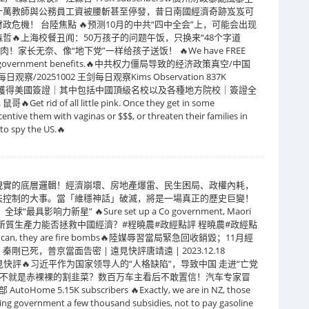
十萬教師與公務員工資被腰斬甚至停發，昔日南國經濟奇跡岌岌可
危機！ 台陸焦點 🔥预测10月的中共“四中全会”上，可能会出现
谈》 江森哲🔥上海校餐丑闻：50万孩子的问题午饭，只换来“48个字道
家长无奈、像“地下党”一样给孩子送饭！ 🔥We have FREE
ids for government benefits.🔥中共权力僵局导致的经济政策真空/中国
0251002 王剑每日观察Kims Observation 837K
國高校師生獲得美國簽證｜其中包括中國頂級名校以及各種地方院校｜簽證全
 of all little pink. Once they get in some
ncentive them with vaginas or $$$, or threaten their families in
 to spy the US.🔥
現實的底層邏輯！經濟崩壞、房地產爆雷、民生困局、政權內耗，
法控制的大事。當「維穩神話」破滅，將是一場真正的歷史巨變！
响力新星” 🔥Sure set up a Co government, Maori
價傾銷電動車，新質生產力能否拯救中國經濟？#程曉農#政經點評 程曉農#政經點
far as I can, they are fire bombs🔥陸媒辱習當局緊急回收銷毀；11月經
死，普京當面告密 | 遠見快評唐靖遠 | 2023.12.18
yuan Tang 遠見快評🔥习近平作为国家领导人的“人格缺陷”，导致中国 走进“亡党
谈》 🔥这不就是赤裸裸的割韭菜？数百万车主看后不敢置信！汽车专家冒
 5.15K subscribers 🔥Exactly, we are in NZ, those
ting government a few thousand subsidies, not to pay gasoline