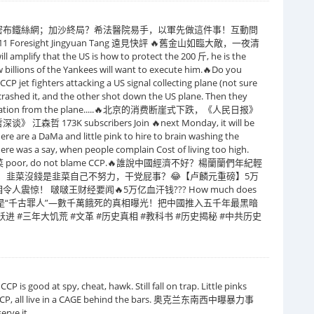
密布鐵絲網；加沙終局？希法醫院易手，以軍先做這件事！互動問
 Foresight Jingyuan Tang 遠見快評 🔥舊金山如臨大敵，一夜清
mplify that the US is how to protect the 200 斤, he is the
 billions of the Yankees will want to execute him.🔥Do you
CP jet fighters attacking a US signal collecting plane (not sure
 crashed it, and the other shot down the US plane. Then they
e information from the plane.....🔥北京的消费断崖式下跌，《人民日报》
森哲 173K subscribers Join 🔥next Monday, it will be
e are a DaMa and little pink to hire to brain washing the
 there was a say, when people complain Cost of living too high.
e. So 韭菜 poor, do not blame CCP.🔥誰說中國經濟不好？楊蘭蘭們年紀輕
車！韭菜沒錢是韭菜自己不努力，干党屁事？😂【卢麟元重磅】5万
惊！ 啵啵王财经要闻🔥5万亿血汗钱??? How much does
澤東是“千古罪人”—數千萬餓死的真相曝光！把中國推入五千年最黑暗
进 #三年大饥荒 #文革 #历史真相 #教科书 #历史揭秘 #中共历史
 at spy, cheat, hawk. Still fall on trap. Little pinks
, all live in a CAGE behind the bars. 奥克兰东南西中曝暴力事
rve it.