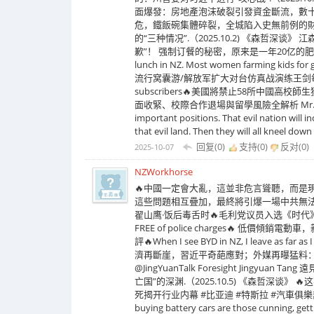
面爆發：房地產泡沫破裂引發資金斷流，數
危，鐵飯碗集體碎裂，全城陷入史無前例的財政
的“三种情况”.（2025.10.2) 《森哲深
歉”！ 强制订餐的秘密，原来是一年20亿的肥肉！
lunch in NZ. Most women farming k
流行窝囊游/解放军扩大对台仿真战演练王剑每日观察/2
subscribers🔥美國將禁止58所中
面收緊、校際合作退場與留學風險全解析 Mr. 鼠哥🔥Get rid
important positions. That evil nation will i
that evil land. Then they will all kneel down
回复(0)
支持(
0
)
反对(
0
)
2025-10-07
NZWorkhorse
🔥中國一定會大亂，這並非危言聳聽，而是
這些問題相互疊加，最終將引爆一場中共無
翟山鹰·饭后毒舌时🔥毛利党议员入选《时代》全球“最具影
FREE of police charges🔥 低
評🔥When I see BYD in NZ, I leave as 
濟再斷崖，習近平奇葩應對；外媒再曝猛料：秦剛已
‪@JingYuanTalk‬ Foresight Jing
亡国”的深渊.（2025.10.5) 《森哲深
死揭开行业内幕 #比亚迪 #特斯拉 #汽車俱樂部 AutoHome
buying battery cars are those cunning, get