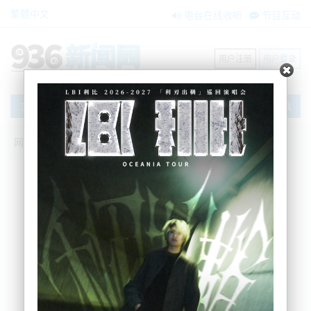
繁體中文
电台在线收听
节目互动
用户注册
用户登录
文章
网站首页
新闻资讯
大洋洲新闻
挂错档！奥克兰女司机驾车闯入咖啡馆，
差点撞飞食客！
BNE
2025-10-01 15:31:37
今天下午，奥克兰中区Grey Lynn的Josy咖啡馆上演惊
险一幕。