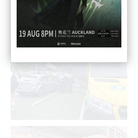
一辆汽车冲进咖啡馆户外座位区，吓坏了顾客、店
员，连司机自己都惊呆了。