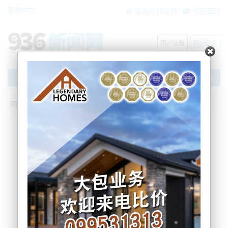
繁體中文
电台在线收听
节目互动
用户注册
用户登录
文章
网站首页
新闻资讯
大洋洲新闻
周末出门备雨具！新西兰北岛降雨，南岛
降温！大型天气系统逼近.....
BNE
2025-09-19 16:55:24
本周末学校假期的开始，新西兰多地将迎来降雨和强
风，户外活动需提前规划。