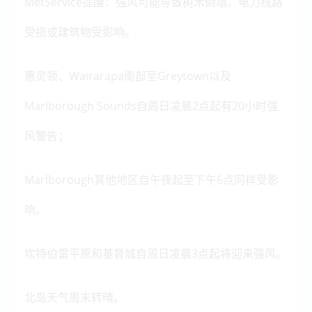
MetService提醒：强风可能导致树木倒塌、电力线路
受损或建筑物受影响。
惠灵顿、Wairarapa南部至Greytown以及
Marlborough Sounds自周日凌晨2点起有20小时强
风警告；
Marlborough其他地区自午夜起至下午6点同样受影
响。
坎特伯雷平原和基督城自周日凌晨3点起将迎来强风。
北岛天气周末转晴。