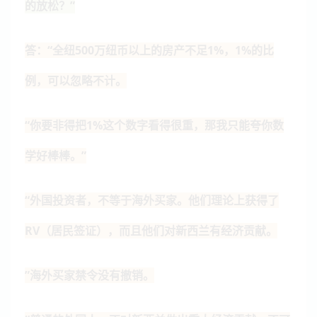
的放松？”
答：“全纽500万纽币以上的房产不足1%，1%的比
例，可以忽略不计。
“你要非得把1%这个数字看得很重，那我只能夸你数
学好棒棒。”
“外国投资者，不等于海外买家。他们理论上获得了
RV（居民签证），而且他们对新西兰有经济贡献。
”海外买家禁令没有撤销。