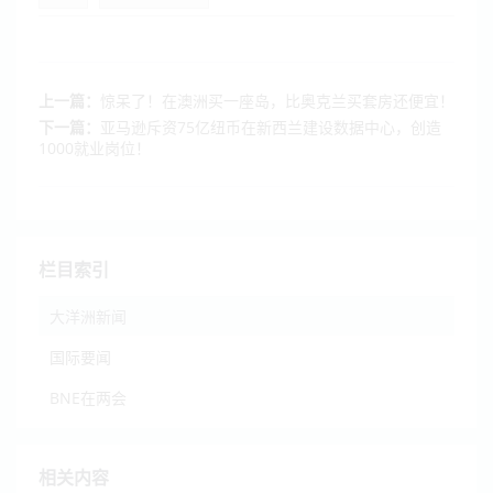
上一篇：
惊呆了！在澳洲买一座岛，比奥克兰买套房还便宜！
下一篇：
亚马逊斥资75亿纽币在新西兰建设数据中心，创造
1000就业岗位！
栏目索引
大洋洲新闻
国际要闻
BNE在两会
相关内容