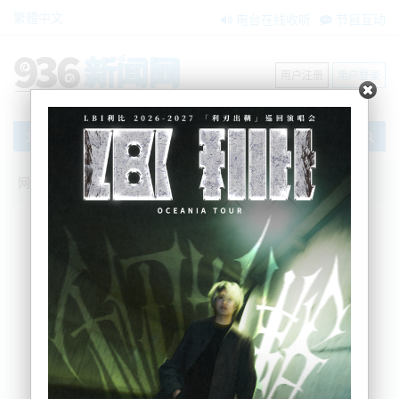
繁體中文
电台在线收听
节目互动
用户注册
用户登录
文章
网站首页
新闻资讯
大洋洲新闻
专访NZ优先党，彼得斯怒斥：“购房新政，
绝不能与海外买家禁令混为一谈！”
BNE
2025-09-02 13:52:53
昨日，新西兰总理Christopher Luxon宣布了一条新
的“外国人购房政策”，准许持AIP签证（积极投资者附