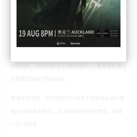
加签证）的人购买/建造价值500万纽币以上的房产。
同时，Luoxn指出，新西兰有190万套房屋，而价值
500万纽币以上的不足1%，大多分布于奥克兰和皇后
镇。
众所周知，目前是国-优-行联合政府，一条政策的通过
也需要其他两个党派点头。
值得注意的是，优先党在2018年与工党联合执政时曾
推出“海外买家禁令”，此次新政对优先党而言，可谓
一次“大转弯”。