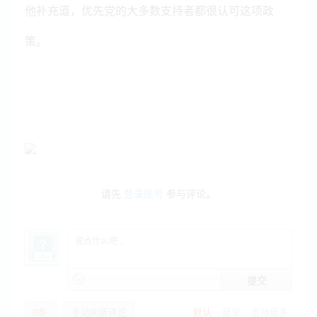
他补充道，优先党的大多数支持者都很认可这项政
策。
请先
登录账号
参与评论。
提交
0
条
手动刷新评论
默认
最早
支持最多