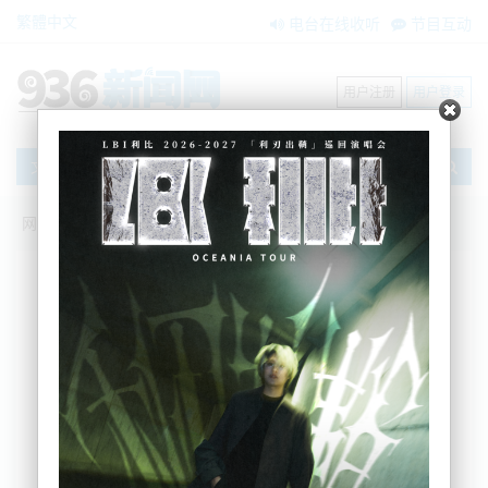
繁體中文
电台在线收听
节目互动
用户注册
用户登录
文章
网站首页
新闻资讯
大洋洲新闻
交通局数据库隐私泄露事件影响近千人：
多辆车疑因此遭窃
Nemo
2025-07-31 09:32:23
综合本地媒体信息，新西兰交通局（NZTA）已经承
认，其数据库在过去12个月中发生了一起严重的隐私
泄露事件，导致多达951人的个人信息被未经授权访
问。该事件已疑似导致至少13辆车辆成为盗窃目标。