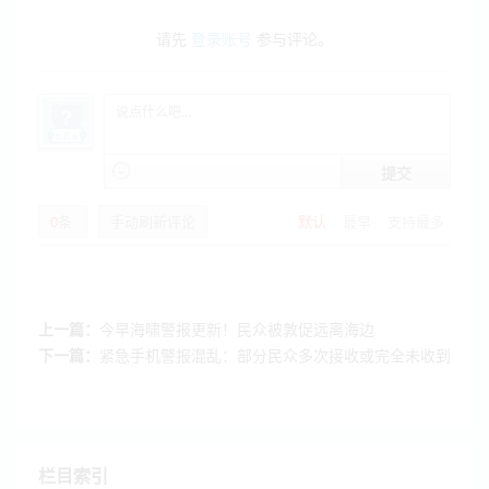
请先
登录账号
参与评论。
提交
0
条
手动刷新评论
默认
最早
支持最多
上一篇：
今早海啸警报更新！民众被敦促远离海边
下一篇：
紧急手机警报混乱：部分民众多次接收或完全未收到
栏目索引