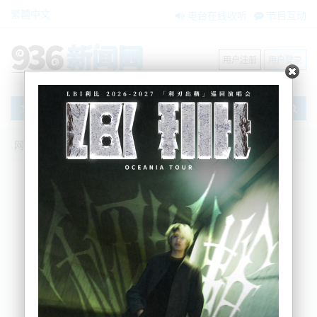
繁體中文
电台在线收听
节目互动
用户注册
用户登录
文章
网站首页
新闻资讯
大洋洲新闻
“象征性做做样子”：国家反思日公布，受害
者批政府缺诚意
Nemo
2025-07-30 09:06:36
综合本地媒体信息，新西兰政府已确认，全国性“照护
机构虐待受害者反思日”将于2025年11月12日（星期
三）举行，并仅设为一次性纪念活动。
负责政府应对工作的部长Erica Stanford表示，将设