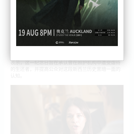
立一项100万纽币的基金，供受害者主导的组织申
请，并用于举办地方或区域性的纪念活动。
但受虐待者群体中的Tu Chapman对此表示失望，她
称这一天“更像是一种象征性的姿态”，许多受害者仍
未等到应有的正义或赔偿。
总理Christopher Luxon曾在去年于国会向生还者道
歉时承诺设立国家纪念日。如今一年过去，Stanford
表示，这一纪念日旨在承认曾在照护机构中遭受虐待
的生还者，并提高公众对这段新西兰历史黑暗一面的
认知。