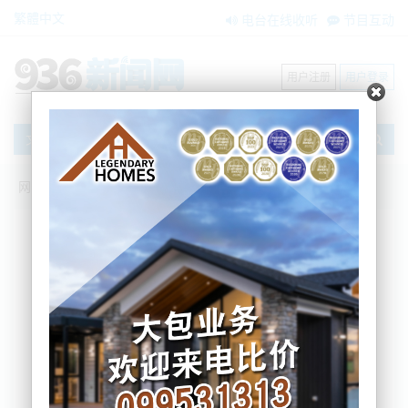
繁體中文
电台在线收听
节目互动
用户注册
用户登录
文章
网站首页
新闻资讯
大洋洲新闻
海外买家可购新西兰房产！？禁令的更改
可能会在今年宣布！但价格恐高的离谱！
Jeff
2025-07-23 15:29:21
New Zealand First 表示，对外国买家禁令的更改可能
会在年底前公布。