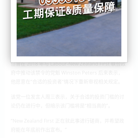
在联合组阁谈判期间，New Zealand First 否决了
National 提出的允许外国人购买价值超过 200 万纽币
住宅、并征收 15% 税的提议。
但曾在 2018 年与 Labour-New Zealand First 联合政
府中推动该禁令的党魁 Winston Peters 后来表示，
他愿意在“合适的投资者”情况下重新审视相关规定。
该党一位发言人周三表示，关于合适的投资门槛的讨
论仍在进行中，但暗示该门槛将是“相当高的”。
“New Zealand First 正在就此事进行磋商，并希望政
府能在年底前作出宣布。”