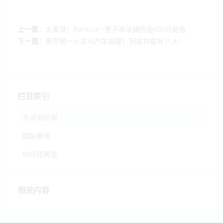
上一篇：
太离谱！Porirua一男子非法捕捞逾600只鲍鱼
下一篇：
惠灵顿一火车与汽车相撞！列车共载有71人！
栏目索引
大洋洲新闻
国际要闻
BNE在两会
相关内容