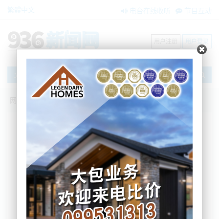
繁體中文
电台在线收听
节目互动
用户注册
用户登录
文章
网站首页
新闻资讯
大洋洲新闻
突发：新西兰华人“续命水”被召回！长期饮
用后可能出现“炎症”！
zxzx
2025-07-08 11:35:59
众所周知，新西兰水质比较硬（钙和镁含量较高）口
感不好，因此许多华人朋友把矿泉水当做“续命水”。