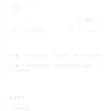
提交
0
条
手动刷新评论
默认
最早
支持最多
上一篇：
“不是难民也想走”：中东动荡下，300人申请来新西
兰....
下一篇：
12名中国游客受伤！新西兰南岛旅游大巴翻车！又
是“不熟悉路况”.....
栏目索引
大洋洲新闻