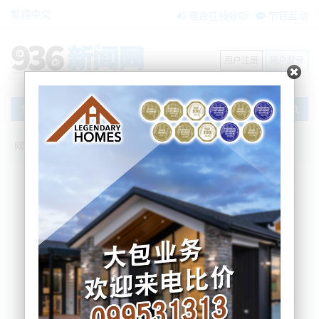
繁體中文
电台在线收听
节目互动
用户注册
用户登录
文章
网站首页
新闻资讯
大洋洲新闻
奥克兰东区越南集团被查：超200名工签持
有者涉大麻犯罪
Nemo
2025-07-08 08:42:35
据新西兰移民局表示，超过200名持有效工作签证的
人与位于奥克兰东区的越南有组织犯罪集团有关，这
些人被发现挂靠在一批已不再运营的公司名下。
新西兰警方指出，目前多个犯罪集团在奥克兰市内经