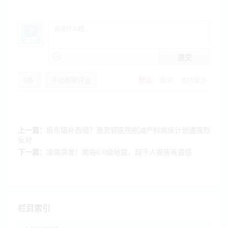
提交
0
条
手动刷新评论
默认
最早
支持最多
上一篇：
拆东墙补西墙？惠灵顿医院削减产科病床计划遭强烈
反对
下一篇：
凌晨突发！南岛6.0级地震，超千人报告有震感
栏目索引