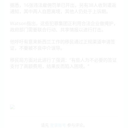
据悉，16张违法雇佣罚单已开出，另有38人收到遣返
通知，其中两人自愿离境，其他人仍处于上诉期。
Watson指出，这些犯罪集团正利用合法企业做掩护，
政府部门需要联合行动、共享情报以进行打击。
他呼吁有意来新西兰工作的移民通过正规渠道申请签
证，不要被不良中介误导。
移民局方面对此进行了强调：“有些人为不必要的签证
支付了高额费用，结果反而陷入困境。”
请先
登录账号
参与评论。