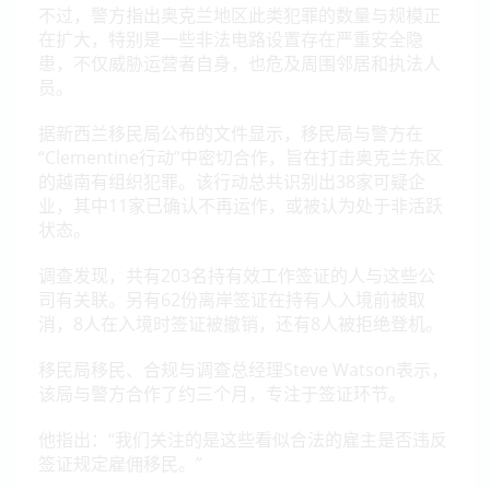
不过，警方指出奥克兰地区此类犯罪的数量与规模正
在扩大，特别是一些非法电路设置存在严重安全隐
患，不仅威胁运营者自身，也危及周围邻居和执法人
员。
据新西兰移民局公布的文件显示，移民局与警方在
“Clementine行动”中密切合作，旨在打击奥克兰东区
的越南有组织犯罪。该行动总共识别出38家可疑企
业，其中11家已确认不再运作，或被认为处于非活跃
状态。
调查发现，共有203名持有效工作签证的人与这些公
司有关联。另有62份离岸签证在持有人入境前被取
消，8人在入境时签证被撤销，还有8人被拒绝登机。
移民局移民、合规与调查总经理Steve Watson表示，
该局与警方合作了约三个月，专注于签证环节。
他指出：“我们关注的是这些看似合法的雇主是否违反
签证规定雇佣移民。”