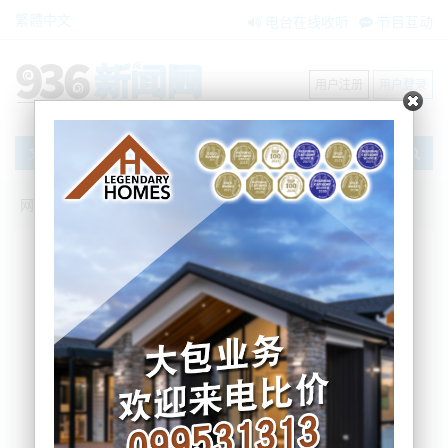
繁體中文
电台在线收听
节目互动
用户注册
用户登录
文章
网站首页
新闻资讯
大洋洲新闻
新西兰印度小哥被人拉到后厨一顿毒打！
嫌疑人年仅26岁....
zxzx
2025-07-02 16:20:31
Satnam Singh今年27岁，2年前持雇主认证签证来到
奥克兰一家烤肉店工作。