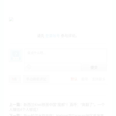
请先
登录账号
参与评论。
提交
0
条
手动刷新评论
默认
最早
支持最多
上一篇：
新西兰Kiwi移居中国“魔都”！直呼：“爽翻了”，一个
人赚钱4个人够花！
下一篇：
新一轮洪水恐来临：Nelson至Tasman地区再发暴