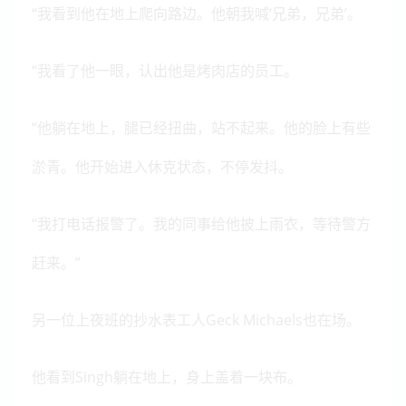
“我看到他在地上爬向路边。他朝我喊‘兄弟，兄弟’。
“我看了他一眼，认出他是烤肉店的员工。
“他躺在地上，腿已经扭曲，站不起来。他的脸上有些
淤青。他开始进入休克状态，不停发抖。
“我打电话报警了。我的同事给他披上雨衣，等待警方
赶来。”
另一位上夜班的抄水表工人Geck Michaels也在场。
他看到Singh躺在地上，身上盖着一块布。