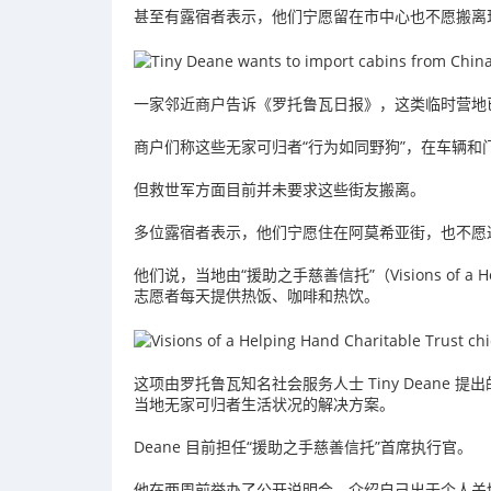
甚至有露宿者表示，他们宁愿留在市中心也不愿搬离
一家邻近商户告诉《罗托鲁瓦日报》，这类临时营地已
商户们称这些无家可归者“行为如同野狗”，在车辆和
但救世军方面目前并未要求这些街友搬离。
多位露宿者表示，他们宁愿住在阿莫希亚街，也不愿
他们说，当地由“援助之手慈善信托”（Visions of a 
志愿者每天提供热饭、咖啡和热饮。
这项由罗托鲁瓦知名社会服务人士 Tiny Deane
当地无家可归者生活状况的解决方案。
Deane
目前担任“援助之手慈善信托”首席执行官。
他在两周前举办了公开说明会，介绍自己出于个人关