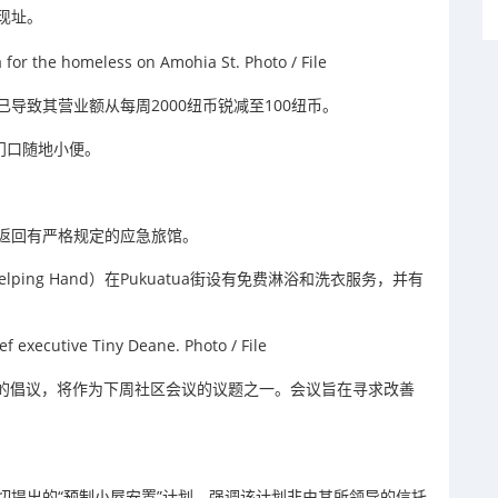
现址。
导致其营业额从每周2000纽币锐减至100纽币。
门口随地小便。
返回有严格规定的应急旅馆。
Helping Hand）在Pukuatua街设有免费淋浴和洗衣服务，并有
 提出的倡议，将作为下周社区会议的议题之一。会议旨在寻求改善
切提出的“预制小屋安置”计划，强调该计划非由其所领导的信托