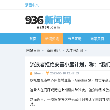
繁體中文
首页
新闻资讯
节目互动
商家黄页
网站首页
新闻资讯
大洋洲新闻
流浪者拒绝安置小屋计划，称：“我们
Eileen
2025-06-10 12:47:53
罗托鲁瓦
市中心阿莫希亚街（Amohia St）救世
这些人在门廊或街道上铺设床垫过夜，随身物品堆放
然而近日，一项旨在将这些无家可归者迁至南郊并安
对。