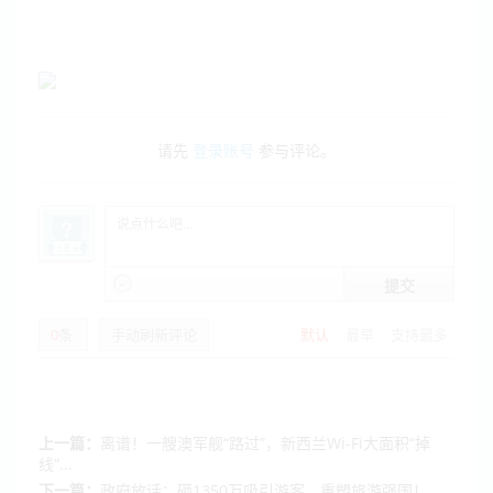
请先
登录账号
参与评论。
提交
0
条
手动刷新评论
默认
最早
支持最多
上一篇：
离谱！一艘澳军舰“路过”，新西兰Wi-Fi大面积“掉
线”...
下一篇：
政府放话：砸1350万吸引游客，重塑旅游强国！