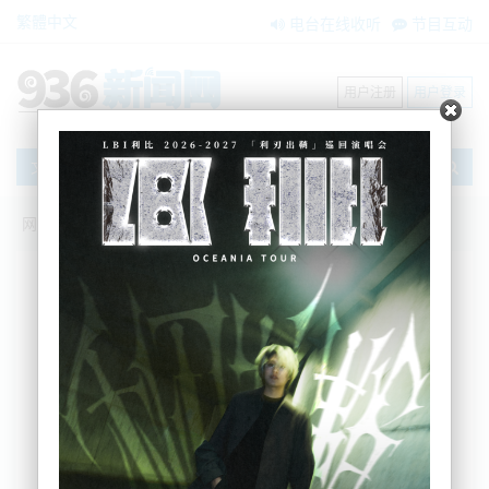
繁體中文
电台在线收听
节目互动
用户注册
用户登录
文章
网站首页
新闻资讯
大洋洲新闻
终于！奥克兰最新CV公布！63万处房产地
税受影响.....
zxzx
2025-06-09 15:33:42
定了，奥克兰居民期待已久的物业估值（CV）会在本
周发布（6月9日-13日）！