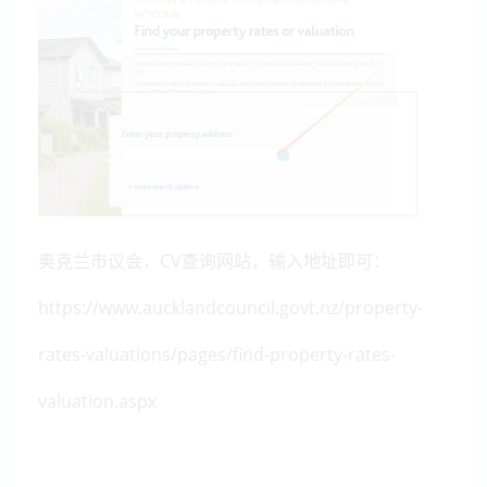
奥克兰市议会，CV查询网站，输入地址即可：
https://www.aucklandcouncil.govt.nz/property-
rates-valuations/pages/find-property-rates-
valuation.aspx