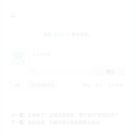
请先
登录账号
参与评论。
提交
0
条
手动刷新评论
默认
最早
支持最多
上一篇：
又被偷了！店铺凌晨被盗，警方夜间“悄悄到访”？
下一篇：
最新民调：左翼阵营可能推翻联合政府