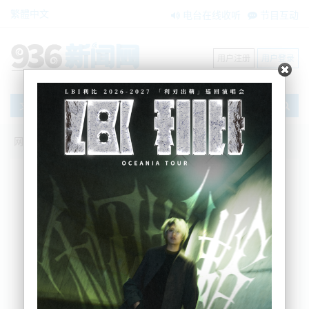
繁體中文
电台在线收听
节目互动
用户注册
用户登录
文章
网站首页
新闻资讯
大洋洲新闻
突发：奥克兰700人车辆WoF被取消！均来
自这家车行.....
zxzx
2025-06-04 12:02:22
WOF车检大家肯定不陌生，但大家知道这项检查也能
造假吗？