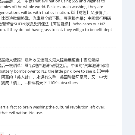
That evil nation using $$$ and vaginas to
nemies of the whole world. Besides brain washing, they are
xt generations will be with that evil nation. 💥【財經】又漲價了，
；比亞迪掀價格戰，汽車股全線下跌，專家揭內幕；中國銀行明碼
SHEIN涉違反消保法【阿波羅網】 Who cares our NZ
ion, if they do not have grass to eat, they will go to benefit dept
超級大使館！澳洲收回達爾文港大陸轟無道義 | 夜間熱線
经济的最后一根稻草：继“房地产泡沫”破裂之后，中国的“汽车泡沫”即将
y bombs over to NZ, the little pink love to see it. 💥中共
！阿黨的「美人計」，永遠冇失手！美國聯儲局高層，又一中伏！
」.. 和理看天下 110K subscribers
ial fact to brain washing the cultural revolution left over.
hat evil nation. No use.