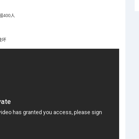
400人
破坏