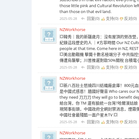
those little pink and Cultural Revolution le
than those on that evil land.
回复(0)
支持(
0
)
反对(
0
)
2025-05-28
NZWorkhorse
💥韓秀｜我的新疆歲月：沒有屋頂的勞改營
紀錄這段歷史的人 ｜#方菲時間 Our NZ Cultural Revol
people at that time. Come here in NZ, REST 
💥美出動戰機 擊斃十數名極端分子 中共指
傳遭烏襲擊；川普推遲對歐50%關稅 台積電
回复(0)
支持(
0
)
反对(
0
)
2025-05-28
NZWorkhorse
💥新八百壯士怒燒四川紡織廠倉庫！800
是中國式感恩！牆國好聲音 Who cares our NZ cultural
they need 刀刀刀 they will go to be
給台灣，你 TM 還有臉統一台灣?哈爾濱姑娘
現鬧事街頭，中國政府全網封禁消息，煙霧
中國社會最殘酷一面户星木TV 💥
回复(0)
支持(
0
)
反对(
0
)
2025-05-28
NZWorkhorse