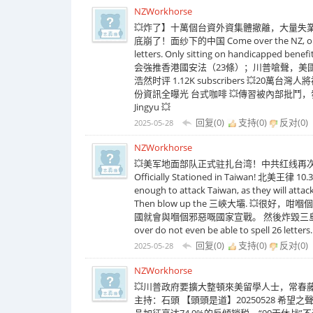
NZWorkhorse
💥炸了】十萬個台資外資集體撤離，大量失
底崩了！面纱下的中国 Come over the NZ, our Cultu
letters. Only sitting on handicapped be
会強推香港國安法（23條）；川普嗆聲，美國會
浩然时评 1.12K subscribers 💥
份資訊全曝光 台式咖啡 💥傳習被內部批鬥，發言稿
Jingyu 💥
回复(0)
支持(
0
)
反对(
0
)
2025-05-28
NZWorkhorse
💥美军地面部队正式驻扎台湾！中共红线再次被无
Officially Stationed in Taiwan! 北美王律 10.3K
enough to attack Taiwan, as they will attack
Then blow up the 三峽大壩. 
國就會與嗰個邪惡嘅國家宣戰。 然後炸毀三島大壩。 Must ha
over do not even be able to spell 26 letter
回复(0)
支持(
0
)
反对(
0
)
2025-05-28
NZWorkhorse
💥川普政府要擴大整頓來美留學人士，常春
主持：石頭 【頭頭是道】20250528 希望之聲 
品加征高达74.9%的反倾销税，“90天休