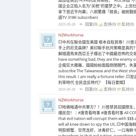
国企业正陷入名为“关税”的噩梦之中。上流社会 8
拿下習近平內幕；八炯驚爆「館長」被統戰錄
語TV 318K subscribers
回复(0)
支持(
0
)
反对(
0
)
2025-05-28
NZWorkhorse
💥中共在聯合國告美國 根本自取其辱！川普
手上的尼克森牌？美印聯手抗共策略是真的？｜明
解隨選馬來西亞王子爆出了中國最恐怖的交易，真相超想
have something bad, they are the
企瘋狂大撤離，國國紛紛面臨倒閉關門，失業潮
subscribe The Taiwanese and the West should
this result. I am really a fort
利率時代 全民造反時代？ 【每日要聞】
回复(0)
支持(
0
)
反对(
0
)
2025-05-28
NZWorkhorse
💥哈佛暗通中共軍方？！川普禁其招國際生
爆民怨！｜#唐青看時事 #唐青看时事 All CCP students 
that evil nation will corrupt them with $$$ a
will all knee down to spy th
明胶螃蟹、空壳龙虾、冰毒虾仁，一口海鲜十
subscribers In that evil nation, everything 