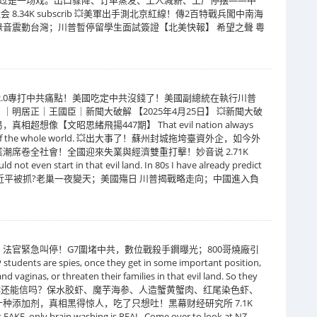
.34K subscrib 💥美軍出手測北京紅線！傳2百特戰兵闖中南海
音震動台灣；川普暫停留學生面試簽證【北美快報】 希望之聲 粵
2.0專打中共痛點！美國吃定中共沒錢了！美國副總統在執行川普
居正｜王國臣｜新聞大破解 【2025年4月25日】 💥新聞大破
像【文昭思緒飛揚447期】 That evil nation always
 enemy of the whole world. 💥出大事了！蘇州封城拖垮臺資外企，如今外
席卷全社會！全國迎來失業與經濟雙重打擊！妙音说 2.71K
 not even start in that evil land. In 80s I have already predict
une teller. 💥習近平被抓?老巢一夜變天；美國殤日 川普揭戰略走向；中國進入負
，法官緊急叫停！G7圍堵中共，數位戰殺手鐧曝光；800哥燒廠引
are spies, once they get in some important position,
nd vaginas, or threaten their families in that evil land. So they
e US, 💥中国海鲜还能信吗？保水胶虾、魔芋海参、人造蟹黄蟹肉、红尾染色虾、
种添加剂，真相黑得惊人，吃了只想吐！黑幕财经研究所 7.1K
is FAKE, only brain washing is REAL. Come over to look at NZ,