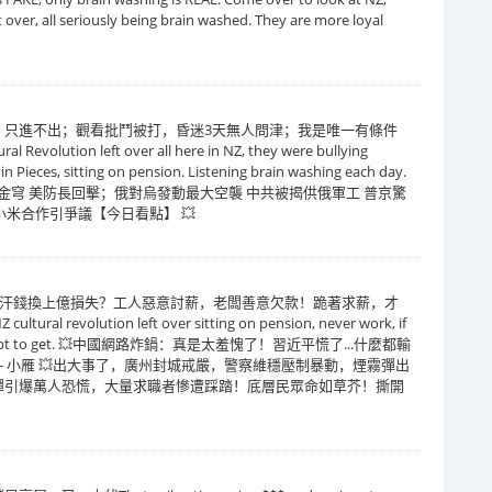
ft over, all seriously being brain washed. They are more loyal
，只進不出；觀看批鬥被打，昏迷3天無人問津；我是唯一有條件
ution left over all here in NZ, they were bullying
in Pieces, sitting on pension. Listening brain washing each day.
控金穹 美防長回擊；俄對烏發動最大空襲 中共被揭供俄軍工 普京驚
小米合作引爭議【今日看點】 💥
元血汗錢換上億損失？工人惡意討薪，老闆善意欠款！跪著求薪，才
 revolution left over sitting on pension, never work, if
nefit dept to get. 💥中國網路炸鍋：真是太羞愧了！習近平慌了...什麼都輸
 - 小雁 💥出大事了，廣州封城戒嚴，警察維穩壓制暴動，煙霧彈出
彈引爆萬人恐慌，大量求職者慘遭踩踏！底層民眾命如草芥！撕開