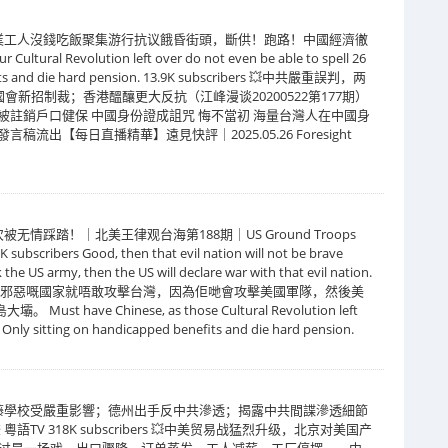
業工人沒錢吃飯聚集游行抗议餓昏街頭，斷供！跑路！中國經濟徹
ral Revolution left over do not even be able to spell 26
nefits and die hard pension. 13.9K subscribers 💥中共嚴重誤判，两
新招制裁；香港醞釀更大反抗（江峰漫谈20200522第177期）
20萬台灣人將被註銷戶口健保 中國身份證成詛咒 悔不當初 海量台灣人在中國身
流出【每日直播精華】遠見快評｜2025.05.26 Foresight
情踩踏！｜北美王律观台海第188期｜US Ground Troops
 subscribers Good, then that evil nation will not be brave
 the US army, then the US will declare war with that evil nation.
很好，咁嗰個邪惡嘅國家就唔敢攻擊台灣，因為佢哋會攻擊美國軍隊，然後美
ve Chinese, as those Cultural Revolution left
s. Only sitting on handicapped benefits and die hard pension.
藤學校受嚴重影響；德州出手反中共滲透；揭露中共間諜滲透細節
粵語TV 318K subscribers 💥中美贸易战猛烈升级，北京对美国产
战”不过是一场戏。出口骤降、订单蒸发、工人减薪、工厂停摆——中