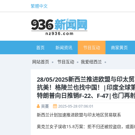
繁體中文
首页
新闻资讯
节目互动
商家黄页
网站首页
节目互动
我爱纽西兰
28/05/2025新西兰推进欧盟与
抗美！格陵兰也找中国！|印度全球
特朗普向日推销F-22、F-47|也门
吴蔓
2025-05-28 07:06:01
新西兰计划加速推进欧盟与印太地区贸易联系
奥克兰女子误收15.8万案：拒不归还被控盗窃，或