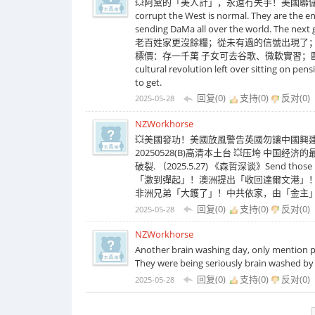
💥阿黨的「美人計」，永遠冇失手！美國聯儲局高層，又一中伏
corrupt the West is normal. They are the e
sending DaMa all over the world. The ne
老百姓家更沒餘糧；從未有過的信號出現了
標價：存一千萬 子女可去谷歌、微軟實習；歐盟警告
cultural revolution left over sitting on pens
to get.
回复(0)
支持(
0
)
反对(
0
)
2025-05-28
NZWorkhorse
💥美國發功！美國放風警告英國勿讓中國興建
20250528(B)高清本土台 💥压垮 中国
破裂. （2025.5.27) 《森哲深谈》Send those batter
「激到彈起」！澳洲提出「收回達爾文港」
非洲兄弟「大鑊了」！中共依家，由「金主」變成「債主
回复(0)
支持(
0
)
反对(
0
)
2025-05-28
NZWorkhorse
Another brain washing day, only mention part
They were being seriously brain washed by t
回复(0)
支持(
0
)
反对(
0
)
2025-05-28