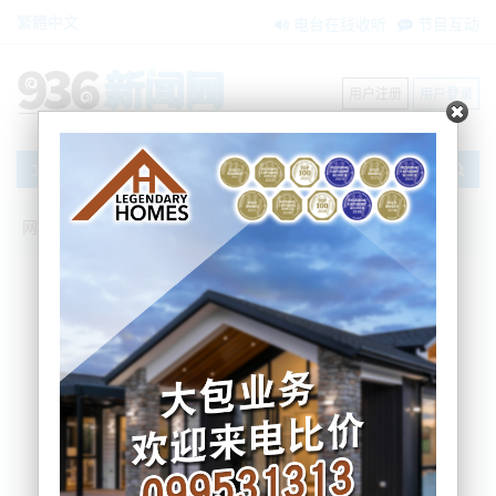
繁體中文
电台在线收听
节目互动
用户注册
用户登录
文章
网站首页
新闻资讯
大洋洲新闻
2025年政府预算出炉，来看看有哪些重
点！
Eileen
2025-05-22 15:43:00
新西兰时间5月22日周四下午2点，2025年新西兰政府预算正
式公布。
其中部分政策已于今天开始生效。
作为国家党国会议员、财政与开支委员会成
员，Nancy Lu在
第一时间参与预算相关法案的辩论审查。