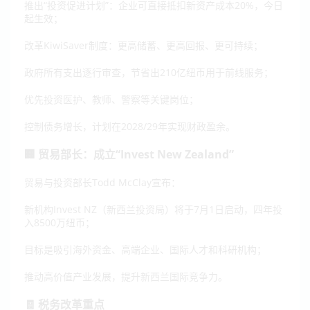
推出“投资促进计划”：企业可直接抵扣新资产成本20%，今日
起生效；
改革KiwiSaver制度：更高储蓄、更高回报、更可持续；
政府所有支出逐行审查，节省出210亿纽币用于前线服务；
优先投资医护、教师、警察等关键岗位；
控制债务增长，计划在2028/29年实现财政盈余。
🏢 贸易部长：成立“Invest New Zealand”
贸易与投资部长Todd McClay宣布：
新机构Invest NZ（新西兰投资局）将于7月1日启动，四年投
入8500万纽币；
目标是吸引海外资金、高端企业、国际人才和科研机构；
推动高价值产业发展，提升新西兰国际竞争力。
🧾 税务改革重点