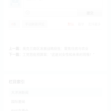
提交
0
条
手动刷新评论
默认
最早
支持最多
上一篇：
奥克兰南区发展战略获批：聚焦住房与农业
下一篇：
工党怒批预算案：“这是对女性和未来的背叛！”
栏目索引
大洋洲新闻
国际要闻
BNE在两会