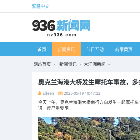
繁體中文
首页
新闻资讯
节目互动
商家黄页
网站首页
新闻资讯
大洋洲新闻
奥克兰海港大桥发生摩托车事故，多
Eileen
2025-05-19 10:47:22
今天
上午，
奥
克
兰
海港
大
桥
南
行
方向
发生
一起
摩托
车
通
一度
严重
受阻。