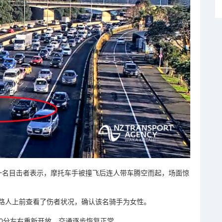
一名
目击
者
表示，
摩托
车
手
被
撞
飞
后
连
人
带
车
腾空而起，
场面
惊
路人
上前
查看
了
伤者
状况，
确认
该
名
骑
手
为
女性。
0
分
左右
重新
开放，
交通
逐步
恢复
正常。