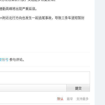
通勤
高峰
将
出现
严重
延误。
en
附近
北
行
方向
也
发生
一起
追尾
事故，
导致
三条
车道
短暂
封
录账号
参与评论。
提交
默认
最早
支持最多