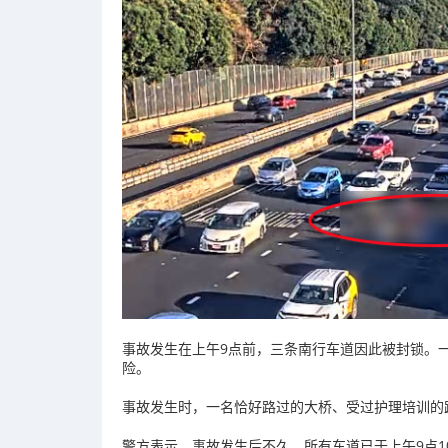
事故
发生
在
上午
9
点
前，
三条南
行
车道
因此
被
封锁。
险。
事故
发生
时，
一名
恰好
路过
的
大
桥、
受
过
护理
培训
的
警方
表示，
事故
发生
后
不久，
所有
车道
已
于
上午
9
点
1