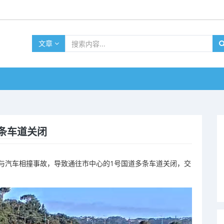
文章
条车道关闭
与
汽车
相撞
事故，
导致
通往
市
中心
的
1
号
国道
多
条
车道
关闭，
交