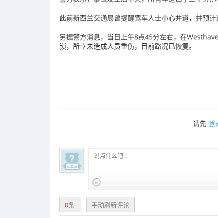
此
前
新西兰
交通局
曾
提醒
驾车
人士
小心
并
道，
并
预计
另
据
警方
消息，
当日
上午
8
点
45
分
左右，
在
Westhav
锁，
所幸
未
造成
人员
重伤，
目前
路
况
已
恢复。
请先
登
0
条
手动刷新评论