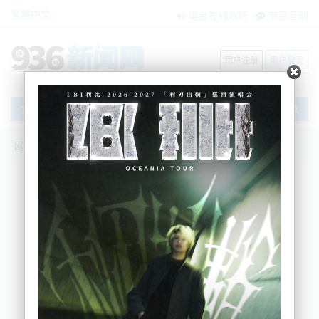
繁體中文
电台在线收听
节目互动
用户注册
用户登录
文章
网站首页
新闻资讯
大洋洲新闻
NZ税务局揭露：房产行业1.5亿税款漏缴
Eileen
2025-05-09 14:38:29
新西兰国内税务局（Inland Revenue, IR）表示，截至本财年
前九个月，房产行业至少漏缴了1.5亿纽币的税款。
该部门指出，他们已发现超过1.5亿纽币的未申报所得税和商
品及服务税（GST），调查对象包括开发商、房地产投资者，
以及因出售房产而适用“Bright-line”测试（短期买卖税）的个
人。