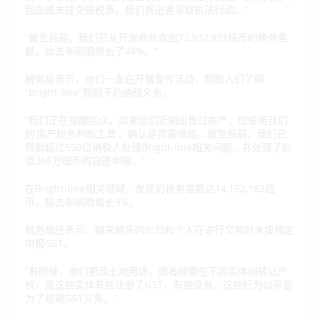
回应或未提交报税表，我们将迅速采取执法行动。”
“截至目前，我们已从开发商处查出72,937,921纽币的税务差
额，比去年同期增长了48%。”
税务局表示，他们一直在开展宣传活动，帮助人们了解
“Bright-line”规则下的纳税义务。
“我们正在提醒民众，如果他们近期出售过房产，应使用我们
的‘房产税务判断工具’，确认是否需缴税。截至目前，我们已
帮助超过550位纳税人处理Bright-line相关问题，并处理了价
值368万纽币的自愿申报。”
在Bright-line相关领域，发现的税务差额达14,152,162纽
币，较去年同期增长9%。
税务局还表示，越来越多的公司和个人在进行交易时未按规定
申报GST。
“有时候，他们更改土地用途，或者频繁在不同实体间转让产
权，而这些实体有些注册了GST，有些没有。这些行为似乎是
为了规避GST义务。”