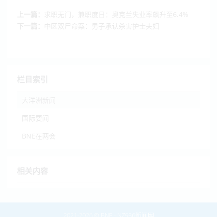
上一篇：
求职无门，兼职度日：奥克兰失业率飙升至6.4%
下一篇：
中区双尸命案：男子承认杀害护士夫妇
栏目索引
大洋洲新闻
国际要闻
BNE在两会
相关内容
2021-2026 ©
BNE
-
NZ936新闻网