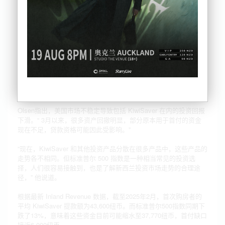
原计划动用 KiwiSaver 存款支付首套房首付，贷款已获批准，然而
数周后账户余额骤降，短缺约3000纽币。
“在这件事发生之前，我就不喜欢Trump。” Miller说，“但自从他喊
出新关税，我们的 KiwiSaver 余额就一直跌，现在可能连首付都不
够。”
经济研究机构 Infometrics 首席执行官Brad Olsen表示，类似米勒
的情况并非个例。“长话短说，是的，市场波动正在冲击新西兰购
房者。”
Olsen指出，美国市场不稳定导致包括 KiwiSaver 在内的投资回报
下滑。“ 3月以来，很多资产回撤明显，部分原本用于首付的资金
现在不足，贷款资格可能因此受影响。”
“现在，KiwiSaver 和其他投资产品分散在很多产品中，这些产品的
走势各不相同。但标准普尔 500 指数是一种相当常见的投资选
择，人们很容易接触到，也是了解新西兰投资市场走势的合理途
径，” 他说道。
根据最新 Inland Revenue 数据，截至2025年2月，首次购房者的
平均 KiwiSaver 提款额为43,600纽币。而标准普尔500指数同期下
跌了13%，意味着这些资金目前可能缩水至37,770纽币，首付缺口
接近6,000纽币。