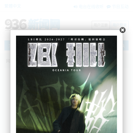
繁體中文
电台在线收听
节目互动
用户注册
用户登录
文章
网站首页
新闻资讯
大洋洲新闻
美股动荡，Trump“搅黄”新西兰买房梦
Eileen
2025-04-24 11:30:52
随着美国总统Donald Trump挥舞着他的关税大棒砸向世界，全球
市场引发震荡，新西兰首次购房者也受到波及。数据显示，不少人
原本用于首付的 KiwiSaver 投资大幅缩水，面临贷款被迫重谈的风
险。
来自新西兰的Kirstin Miller是其中一位受影响的购房者。她和伴侣