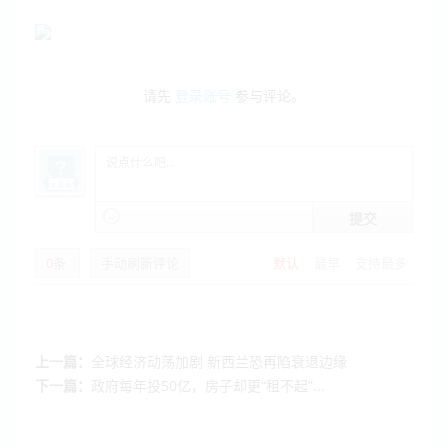
请先
登录账号
参与评论。
提交
0
条
手动刷新评论
默认
最早
支持最多
上一篇：
全球经济动荡加剧 新西兰恐再陷衰退边缘
下一篇：
政府每年投50亿，房子却更“租不起”...