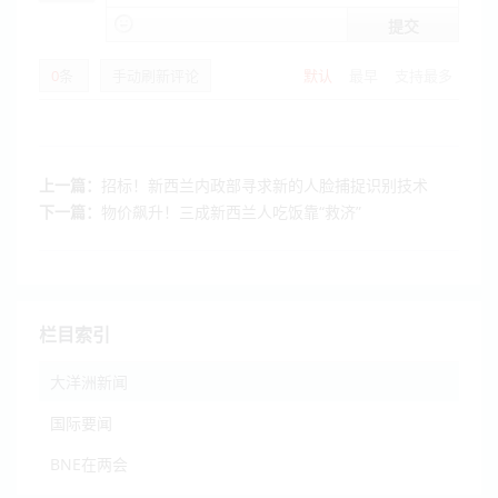
提交
0
条
手动刷新评论
默认
最早
支持最多
上一篇：
招标！新西兰内政部寻求新的人脸捕捉识别技术
下一篇：
物价飙升！三成新西兰人吃饭靠“救济”
栏目索引
大洋洲新闻
国际要闻
BNE在两会