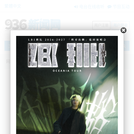
繁體中文
电台在线收听
节目互动
用户注册
用户登录
文章
网站首页
新闻资讯
大洋洲新闻
一16岁青少年被控谋杀：奥大留学生遇害
案新进展披露
Nemo
2025-04-24 09:56:12
据今早奥克兰警方公布的信息，一名16岁的年轻人被
指控在奥克兰一个公交车站谋杀并抢劫数日前身亡的
美国昆虫学博士Kyle Whorrall。
今早，警方于宣布了上述指控。