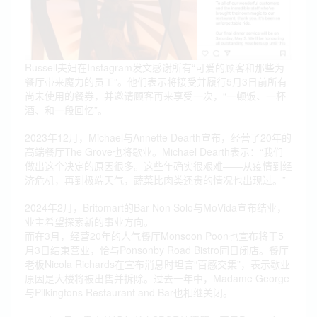
Russell夫妇在Instagram发文感谢所有“可爱的顾客和那些为
餐厅带来魔力的员工”。他们表示将接受并履行5月3日前所有
尚未使用的餐券，并邀请顾客再来享受一次，“一顿饭、一杯
酒、和一段回忆”。
2023年12月，Michael与Annette Dearth宣布，经营了20年的
高端餐厅The Grove也将歇业。Michael Dearth表示：“我们
做出这个决定的原因很多。这些年确实很艰难——从疫情到经
济危机，再到极端天气，蔬菜比肉类还贵的情况也出现过。”
2024年2月，Britomart的Bar Non Solo与MoVida宣布结业，
业主希望探索新的事业方向。
而在3月，经营20年的人气餐厅Monsoon Poon也宣布将于5
月3日结束营业，恰与Ponsonby Road Bistro同日闭店。餐厅
老板Nicola Richards在宣布消息时坦言“百感交集”，表示歇业
原因是大楼将被出售并拆除。过去一年中，Madame George
与Pilkingtons Restaurant and Bar也相继关闭。