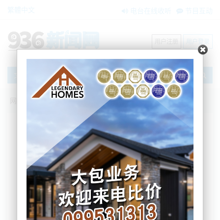
繁體中文
电台在线收听
节目互动
用户注册
用户登录
文章
网站首页
新闻资讯
大洋洲新闻
又一知名餐厅宣布闭店！Ponsonby餐饮业
该何去何从…
Eileen
2025-04-23 10:47:37
再经历了18年的营业后，Ponsonby Road Bistro 将于5月正
式关门。这将成为Ponsonby地区 近期又一家宣布歇业的知名
餐厅。就在上个月，Sid与Chand Sahrawat夫妇宣布将关闭他
们位于Ponsonby的餐厅Kol；而就在去年，老牌餐厅SPQR在
营业30多年后突然歇业，引发震动。