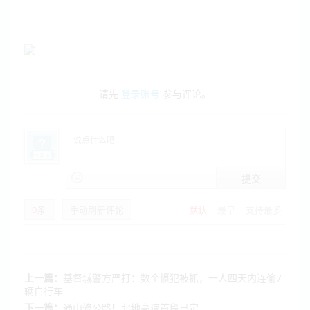
请先
登录账号
参与评论。
提交
0
条
手动刷新评论
默认
最早
支持最多
上一篇：
基督城警方严打：数个惯犯被抓，一人四天内连偷7
辆自行车
下一篇：
通山修公路！北地高速首段已定