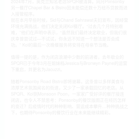
2024年7月，奥克兰知名老店SPQR被清算。同月Ponsonby
另一餐厅Chapel Bar & Bistro因未能偿还数十万纽币贷款而进
入接管程序。
就在本月早些时候，Sid与Chand Sahrawat夫妇宣布，因经营
环境充满挑战，他们决定关闭Kol餐厅。“过去几个月特别艰
难，”他们在声明中表示，“虽然我们最终决定歇业，但我们很
庆幸曾尝试过—不试试，你永远不知道一个想法是否会成
功。” Kol的最后一次晚餐服务将安排在母亲节当晚。
值得一提的是，作为闭店浪潮中少数的前进者，去年歇业的
SPQR已于今年3月在姐妹档Jessica与Bronwyn Payne的运营
下重启，并更名为Jacuzzi。
随着Ponsonby Road Bistro即将谢幕，这条曾以多样美食与
浓厚艺术氛围闻名的街道，又少了一家承载回忆的老店。从
SPQR、Kol到Monsoon Poon，一家家广受好评的餐厅接连
闭店，也令人不禁思考：Ponsonby的餐饮版图正在经历怎样
的变迁？后疫情时代的种种影响、营运成本攀升…种种挑战之
下，也期待Ponsonby的餐饮行业在未来能继续精彩。