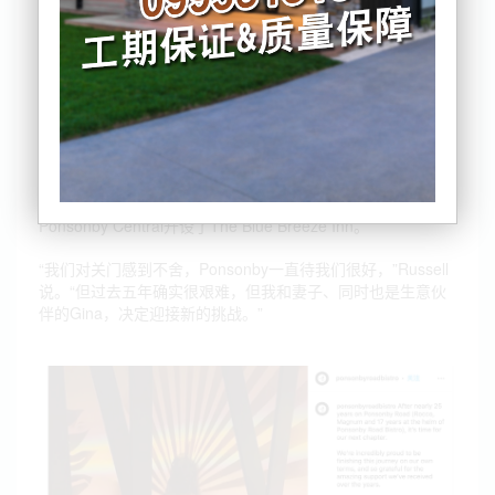
Ponsonby Road Bistro最后一次晚餐服务定于5月3日。
Ponsonby Road Bistro的老板、51岁的Blair Russell表示，过
去的20多年在Ponsonby Road从事餐饮事业让他收获良多。
早前，Russell曾在多家世界顶级餐厅工作逾十年。2001年他
与奥克兰餐饮业者Mark Wallbank共同在Ponsonby Road创立
了餐厅Rocco。此后两人又开设了Magnum，并于2007年将
其转型为Ponsonby Road Bistro。2011年Wallbank转向其他
餐饮项目后，Gina逐步加入经营。Wallbank于2013年在
Ponsonby Central开设了The Blue Breeze Inn。
“我们对关门感到不舍，Ponsonby一直待我们很好，”Russell
说。“但过去五年确实很艰难，但我和妻子、同时也是生意伙
伴的Gina，决定迎接新的挑战。”